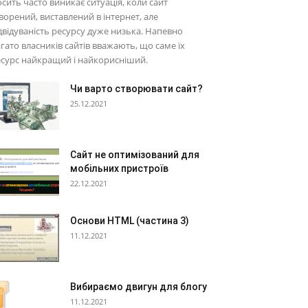
сить часто виникає ситуація, коли сайт
ворений, виставлений в інтернет, але
двідуваність ресурсу дуже низька. Напевно
гато власників сайтів вважають, що саме їх
сурс найкращий і найкорисніший.
Чи варто створювати сайт?
25.12.2021
Сайт не оптимізований для
мобільних пристроїв
22.12.2021
Основи HTML (частина 3)
11.12.2021
Вибираємо двигун для блогу
11.12.2021