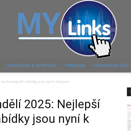
ЗАРОБІТОК В ІНТЕРНЕТІ
РЕКЛАМА
СТВОРЕННЯ САЙТ
MyLink
 technologické nabídky jsou nyní k dispozici
dělí 2025: Nejlepší
bídky jsou nyní k