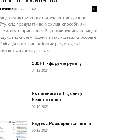
овнішні посилання
xwelhelp
-
22.12.2021
0
еред тим як починати пошукове просування
йту, слід продумати всі можливі способи, які
поможуть привести сайт до лідируючих позиціях
шукових систем. Одним з таких дієвих способів є
блікація посилань на інших ресурсах, які
зиваються сайти-донори.
500+ IT-форумів рунету
31.12.2021
Як підвищити Тіц сайту
безкоштовно
02.10.2021
Яндекс.Розширені сніппети
06.12.2021