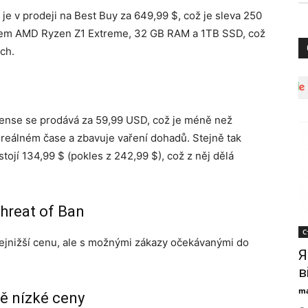
e v prodeji na Best Buy za 649,99 $, což je sleva 250
orem AMD Ryzen Z1 Extreme, 32 GB RAM a 1TB SSD, což
ách.
Sense se prodává za 59,99 USD, což je méně než
 reálném čase a zbavuje vaření dohadů. Stejně tak
jí 134,99 $ (pokles z 242,99 $), což z něj dělá
hreat of Ban
С
nejnižší cenu, ale s možnými zákazy očekávanými do
Я
в
ma
ně nízké ceny