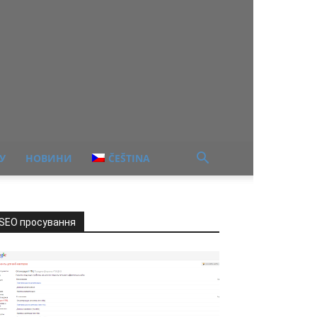
У
НОВИНИ
ČEŠTINA
SEO просування