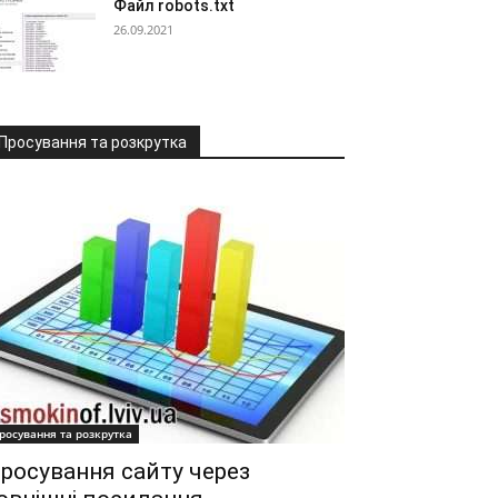
Файл robots.txt
26.09.2021
Просування та розкрутка
росування та розкрутка
росування сайту через