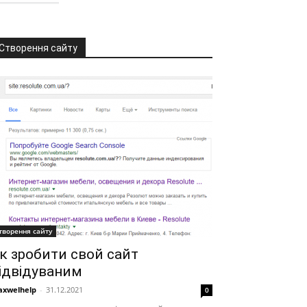
Створення сайту
творення сайту
к зробити свой сайт
ідвідуваним
xwelhelp
-
31.12.2021
0