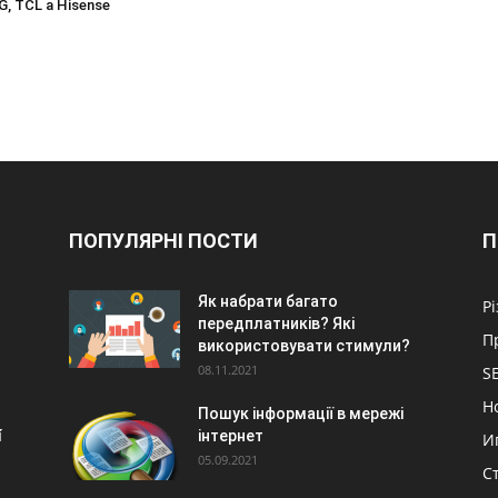
G, TCL a Hisense
ПОПУЛЯРНІ ПОСТИ
П
Як набрати багато
Р
передплатників? Які
П
використовувати стимули?
08.11.2021
S
Н
Пошук інформації в мережі
í
інтернет
И
05.09.2021
С