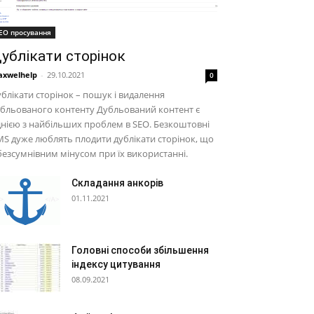
EO просування
ублікати сторінок
xwelhelp
-
29.10.2021
0
блікати сторінок – пошук і видалення
бльованого контенту Дубльований контент є
нією з найбільших проблем в SEO. Безкоштовні
S дуже люблять плодити дублікати сторінок, що
безсумнівним мінусом при їх використанні.
Складання анкорів
01.11.2021
Головні способи збільшення
індексу цитування
08.09.2021