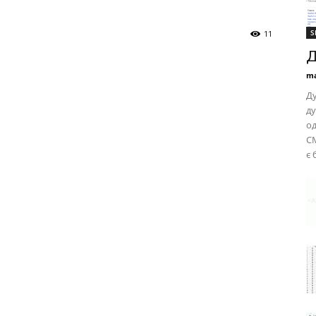
S
11
Д
ma
Ду
ду
од
CM
є 