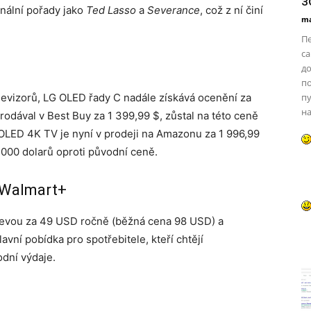
з
inální pořady jako
Ted Lasso
a
Severance
, což z ní činí
ma
П
са
до
по
evizorů, LG OLED řady C nadále získává ocenění za
пу
на
rodával v Best Buy za 1 399,99 $, zůstal na této ceně
G5 OLED 4K TV je nyní v prodeji na Amazonu za 1 996,99
1 000 dolarů oproti původní ceně.
 Walmart+
slevou za 49 USD ročně (běžná cena 98 USD) a
vní pobídka pro spotřebitele, kteří chtějí
dní výdaje.