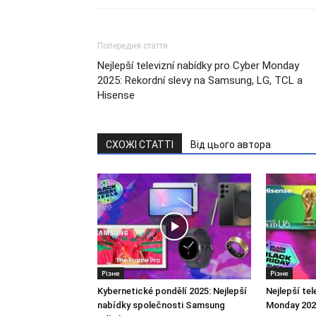
Попередня стаття
Nejlepší televizní nabídky pro Cyber Monday
2025: Rekordní slevy na Samsung, LG, TCL a
Hisense
СХОЖІ СТАТТІ
Від цього автора
Різне
Різне
Kybernetické pondělí 2025: Nejlepší
Nejlepší tel
nabídky společnosti Samsung
Monday 2025