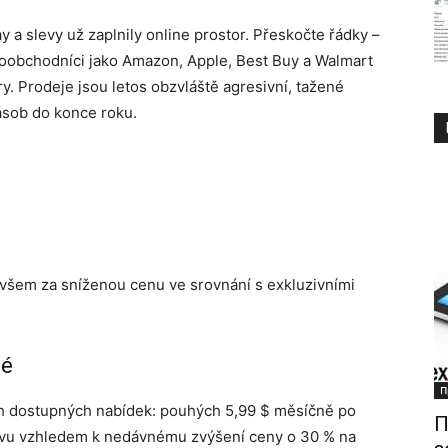
a slevy už zaplnily online prostor. Přeskočte řádky –
aloobchodníci jako Amazon, Apple, Best Buy a Walmart
y. Prodeje jsou letos obzvláště agresivní, tažené
ásob do konce roku.
i všem za sníženou cenu ve srovnání s exkluzivními
né
П
ch dostupných nabídek: pouhých 5,99 $ měsíčně po
П
levu vzhledem k nedávnému zvýšení ceny o 30 % na