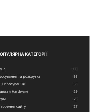
ОПУЛЯРНА КАТЕГОРІЇ
ізне
690
росування та розкрутка
56
EO просування
55
овости Hardware
29
гры
29
творення сайту
27