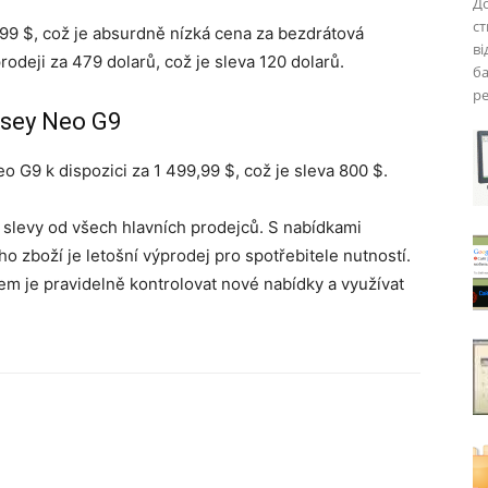
До
ст
99 $, což je absurdně nízká cena za bezdrátová
ві
odeji za 479 dolarů, což je sleva 120 dolarů.
ба
ре
ssey Neo G9
G9 k dispozici za 1 499,99 $, což je sleva 800 $.
í slevy od všech hlavních prodejců. S nabídkami
o zboží je letošní výprodej pro spotřebitele nutností.
pem je pravidelně kontrolovat nové nabídky a využívat