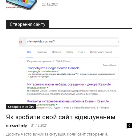
22.12.2021
Створення сайту
Створення сайту
Як зробити свой сайт відвідуваним
maxwelhelp
-
31.12.2021
0
Досить часто виникає ситуація, коли сайт створений,