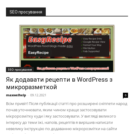
SEO просування
SEO просування
Як додавати рецепти в WordPress з
микроразметкой
maxwelhelp
-
09.12.2021
0
Всім привіт! Після публікації статті про розширені сніппети народ
почав уточнювати, яким чином краще застосовувати
мікророзмітку куди і яку застосовувати. У вигляді великого
інтересу до теми їжі, напоїв, рецептів я вирішив написати
невелику інструкцію по додаванню мікророзмітки на сайти