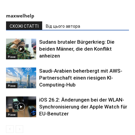
maxwelhelp
СХОЖІ СТАТТІ
Від цього автора
Sudans brutaler Bürgerkrieg: Die
beiden Männer, die den Konflikt
anheizen
Різне
Saudi-Arabien beherbergt mit AWS-
Partnerschaft einen riesigen KI-
Computing-Hub
Різне
iOS 26.2: Änderungen bei der WLAN-
Synchronisierung der Apple Watch für
EU-Benutzer
Різне