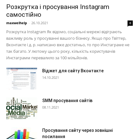
Розкрутка і просування Instagram
самостійно
maxwelhelp
-
26.10.2021
0
Розкрутка Instagram Як відомо, соціальні мережі відіграють
важливу роль у просуванні вашого бізнесу. Якщо про Твіттер,
Вконтакте і д. р. написано вже достатньо, то про Инстаграме не
так багато. У лютому цього року, кількість користувачів
Инстаграмм перевалило за 100 мільйонів.
Віджет для сайту Вконтакте
14.10.2021
SMM просування сайтів
08.11.2021
Просування сайту через зовнішні
посилання