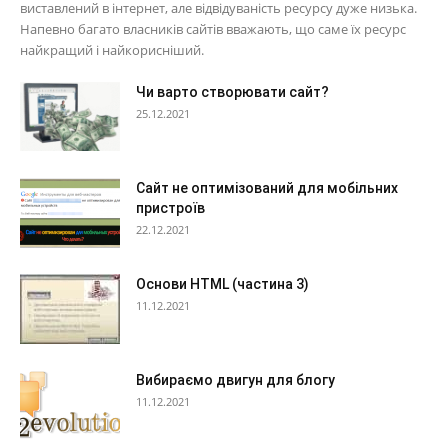
виставлений в інтернет, але відвідуваність ресурсу дуже низька.
Напевно багато власників сайтів вважають, що саме їх ресурс
найкращий і найкорисніший.
Чи варто створювати сайт?
25.12.2021
Сайт не оптимізований для мобільних
пристроїв
22.12.2021
Основи HTML (частина 3)
11.12.2021
Вибираємо двигун для блогу
11.12.2021