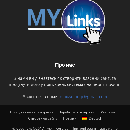
Про нас
З нами ви дізнаєтесь як створити власний сайт, та
просунути його у пошукових системах на перші позиції.
Звяжіться з нами:
maxwelhelp@gmail.com
Просування та розкрутка
Заробіток в інтернеті
Реклама
Створення сайту
Новини
Deutsch
© Copyright ©2017 - mylink.org.ua - При копіюванні матеріалів