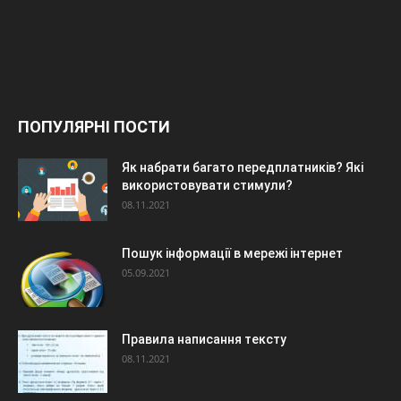
ПОПУЛЯРНІ ПОСТИ
Як набрати багато передплатників? Які
використовувати стимули?
08.11.2021
Пошук інформації в мережі інтернет
05.09.2021
Правила написання тексту
08.11.2021