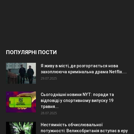
ПОПУЛЯРНІ ПОСТИ
Я живу в місті, де розгортається нова
захоплююча кримінальна драма Netflix....
29.07.2025
Сьогоднішні новини NYT: поради та
відповіді у спортивному випуску 19
травня...
28.07.2025
Нестямність обчислювальної
потужності: Великобританія вступає в еру