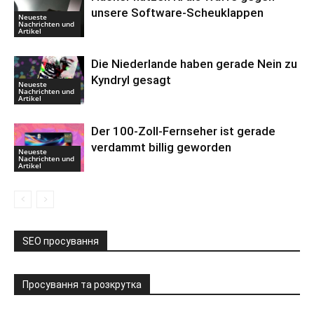
unsere Software-Scheuklappen
Neueste
Nachrichten und
Artikel
Die Niederlande haben gerade Nein zu
Kyndryl gesagt
Neueste
Nachrichten und
Artikel
Der 100-Zoll-Fernseher ist gerade
verdammt billig geworden
Neueste
Nachrichten und
Artikel
SEO просування
Просування та розкрутка