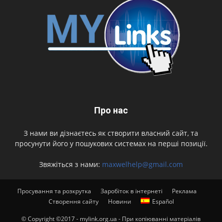
Про нас
З нами ви дізнаєтесь як створити власний сайт, та
просунути його у пошукових системах на перші позиції.
Звяжіться з нами:
maxwelhelp@gmail.com
Просування та розкрутка
Заробіток в інтернеті
Реклама
Створення сайту
Новини
Español
© Copyright ©2017 - mylink.org.ua - При копіюванні матеріалів