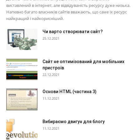
виставлений в інтернет, але відвідуваність ресурсу дуже низька.
Напевно багато власників сайтів вважають, що саме їх ресурс
найкращий і найкорисніший.
Чи варто створювати сайт?
25.12.2021
Сайт не оптимізований для мобільних
пристроїв
22.12.2021
Основи HTML (частина 3)
11.12.2021
Вибираємо двигун для блогу
11.12.2021