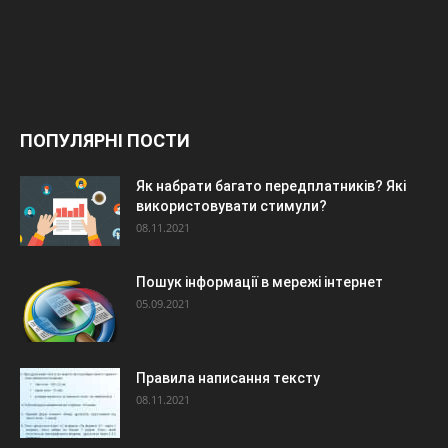
ПОПУЛЯРНІ ПОСТИ
Як набрати багато передплатників? Які
використовувати стимули?
08.11.2021
Пошук інформації в мережі інтернет
05.09.2021
Правила написання тексту
08.11.2021