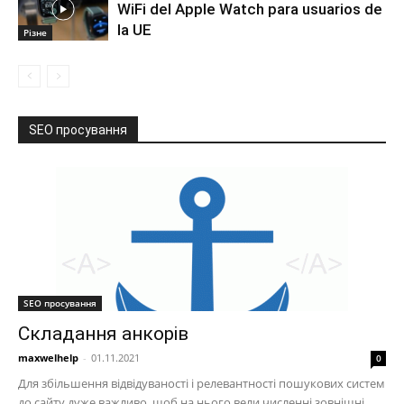
WiFi del Apple Watch para usuarios de
la UE
Різне
SEO просування
SEO просування
Складання анкорів
maxwelhelp
-
01.11.2021
0
Для збільшення відвідуваності і релевантності пошукових систем
до сайту дуже важливо, щоб на нього вели численні зовнішні