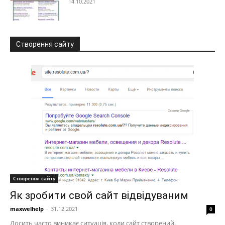
14.10.2021
Створення сайту
Створення сайту
Як зробити свой сайт відвідуваним
maxwelhelp
-
31.12.2021
0
Досить часто виникає ситуація, коли сайт створений,