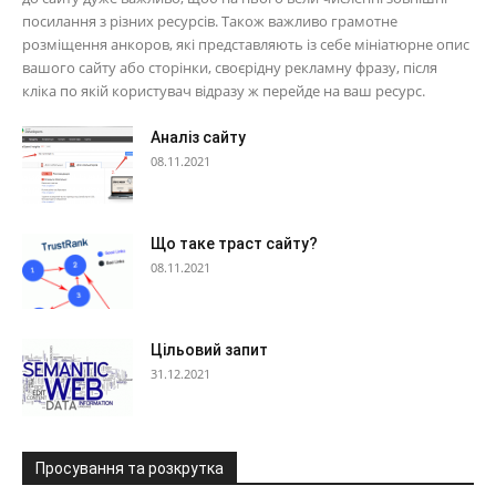
посилання з різних ресурсів. Також важливо грамотне
розміщення анкоров, які представляють із себе мініатюрне опис
вашого сайту або сторінки, своєрідну рекламну фразу, після
кліка по якій користувач відразу ж перейде на ваш ресурс.
Аналіз сайту
08.11.2021
Що таке траст сайту?
08.11.2021
Цільовий запит
31.12.2021
Просування та розкрутка