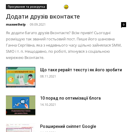
Просування та розкрутка
Додати друзів вконтакте
maxwelhelp
-
09.09.2021
0
Як додати багато друзів Вконтакте? Всім привіт! Сьогодні
розміщую так званий гостьовий пост. Пише його шановна
Ганна Сергіївна, яка з недавнього часу щільно зайнялася SMM,
SMO і т. п. Нещодавно, по роботі, зіткнувся з соціальною
мережею Вконтакте.
Що таке рерайт тексту і як його зробити
08.11.2021
10 порад по оптимізації блога
14.10.2021
Розширений сніппет Google