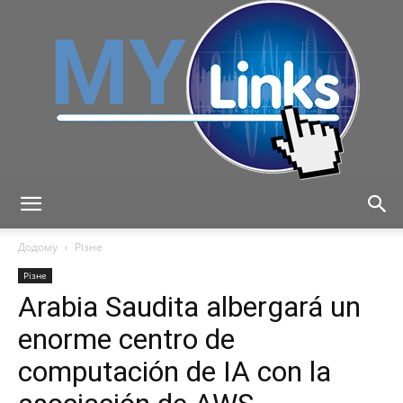
MyLink
Додому
Різне
Різне
Arabia Saudita albergará un
enorme centro de
computación de IA con la