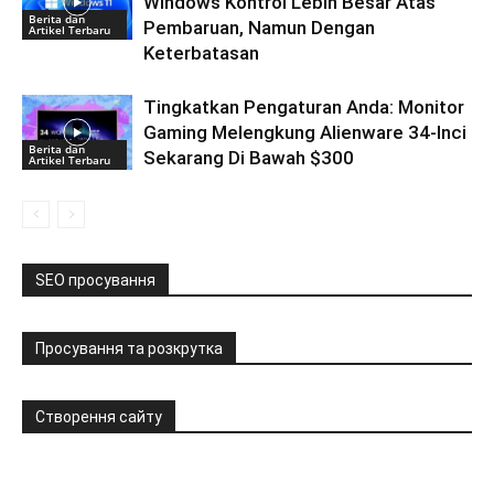
Windows Kontrol Lebih Besar Atas
Berita dan
Pembaruan, Namun Dengan
Artikel Terbaru
Keterbatasan
Tingkatkan Pengaturan Anda: Monitor
Gaming Melengkung Alienware 34-Inci
Berita dan
Sekarang Di Bawah $300
Artikel Terbaru
SEO просування
Просування та розкрутка
Створення сайту