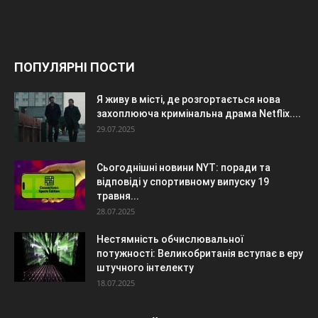
ПОПУЛЯРНІ ПОСТИ
Я живу в місті, де розгортається нова
захоплююча кримінальна драма Netflix....
29.07.2025
Сьогоднішні новини NYT: поради та
відповіді у спортивному випуску 19
травня...
28.07.2025
Нестямність обчислювальної
потужності: Великобританія вступає в еру
штучного інтелекту
18.07.2025