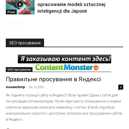
opracowanie modeli sztucznej
inteligencji dla Japonii
Різне
SEO просування
SEO просування
Правильне просування в Яндексі
maxwelhelp
-
02.12.2021
0
Як підняти позиції сайту в Яндексі? Всім привіт! Дана стаття для
початківців оптимізаторів. Після чергового спілкування з новим
клієнтом вирішив написати невелику статтю. В якій спробую
максимально коротко і доступно описати ази просування сайтів
в Яндексі.