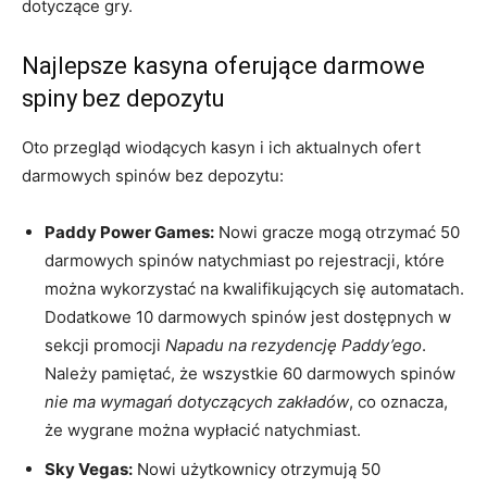
dotyczące gry.
Najlepsze kasyna oferujące darmowe
spiny bez depozytu
Oto przegląd wiodących kasyn i ich aktualnych ofert
darmowych spinów bez depozytu:
Paddy Power Games:
Nowi gracze mogą otrzymać 50
darmowych spinów natychmiast po rejestracji, które
można wykorzystać na kwalifikujących się automatach.
Dodatkowe 10 darmowych spinów jest dostępnych w
sekcji promocji
Napadu na rezydencję Paddy’ego
.
Należy pamiętać, że wszystkie 60 darmowych spinów
nie ma wymagań dotyczących zakładów
, co oznacza,
że ​​wygrane można wypłacić natychmiast.
Sky Vegas:
Nowi użytkownicy otrzymują 50