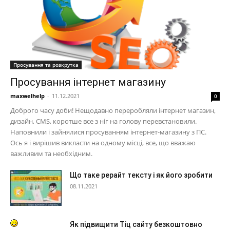
Просування та розкрутка
Просування інтернет магазину
maxwelhelp
-
11.12.2021
0
Доброго часу доби! Нещодавно переробляли інтернет магазин,
дизайн, CMS, коротше все з ніг на голову перевстановили.
Наповнили і зайнялися просуванням інтернет-магазину з ПС.
Ось я і вирішив викласти на одному місці, все, що вважаю
важливим та необхідним.
Що таке рерайт тексту і як його зробити
08.11.2021
Як підвищити Тіц сайту безкоштовно