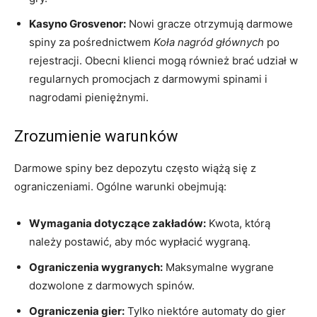
Kasyno Grosvenor:
Nowi gracze otrzymują darmowe
spiny za pośrednictwem
Koła nagród głównych
po
rejestracji. Obecni klienci mogą również brać udział w
regularnych promocjach z darmowymi spinami i
nagrodami pieniężnymi.
Zrozumienie warunków
Darmowe spiny bez depozytu często wiążą się z
ograniczeniami. Ogólne warunki obejmują:
Wymagania dotyczące zakładów:
Kwota, którą
należy postawić, aby móc wypłacić wygraną.
Ograniczenia wygranych:
Maksymalne wygrane
dozwolone z darmowych spinów.
Ograniczenia gier:
Tylko niektóre automaty do gier