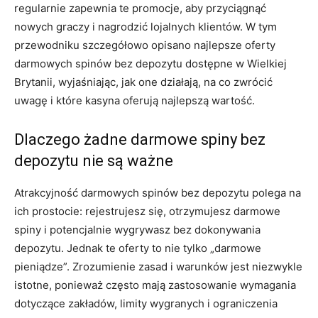
regularnie zapewnia te promocje, aby przyciągnąć
nowych graczy i nagrodzić lojalnych klientów. W tym
przewodniku szczegółowo opisano najlepsze oferty
darmowych spinów bez depozytu dostępne w Wielkiej
Brytanii, wyjaśniając, jak one działają, na co zwrócić
uwagę i które kasyna oferują najlepszą wartość.
Dlaczego żadne darmowe spiny bez
depozytu nie są ważne
Atrakcyjność darmowych spinów bez depozytu polega na
ich prostocie: rejestrujesz się, otrzymujesz darmowe
spiny i potencjalnie wygrywasz bez dokonywania
depozytu. Jednak te oferty to nie tylko „darmowe
pieniądze”. Zrozumienie zasad i warunków jest niezwykle
istotne, ponieważ często mają zastosowanie wymagania
dotyczące zakładów, limity wygranych i ograniczenia