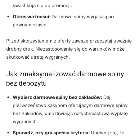
kwalifikują się do promocji.
Okres ważności:
Darmowe spiny wygasają po
pewnym czasie.
Przed skorzystaniem z oferty zawsze przeczytaj uważnie
drobny druk. Niezastosowanie się do warunków może
skutkować utratą wygranych.
Jak zmaksymalizować darmowe spiny
bez depozytu
Wybierz darmowe spiny bez zakładów:
Daj
pierwszeństwo kasynom oferującym darmowe spiny
bez zakładów, umożliwiając natychmiastową wypłatę
wygranych.
Sprawdź, czy gra spełnia kryteria:
Upewnij się, że