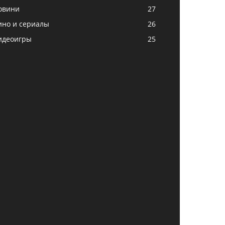
овини
27
ино и сериалы
26
идеоигры
25