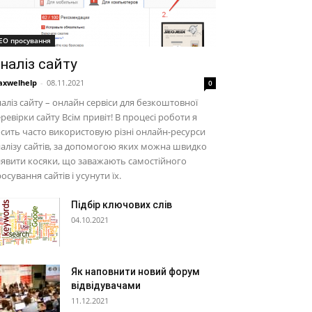
EO просування
наліз сайту
xwelhelp
-
08.11.2021
0
аліз сайту – онлайн сервіси для безкоштовної
ревірки сайту Всім привіт! В процесі роботи я
сить часто використовую різні онлайн-ресурси
алізу сайтів, за допомогою яких можна швидко
явити косяки, що заважають самостійного
осування сайтів і усунути їх.
Підбір ключових слів
04.10.2021
Як наповнити новий форум
відвідувачами
11.12.2021