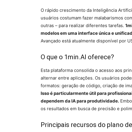
O rápido crescimento da Inteligência Artifi
usuários costumam fazer malabarismos com 
outras – para realizar diferentes tarefas.
1mi
modelos em uma interface única e unificad
Avançado está atualmente disponível por U
O que o 1min.AI oferece?
Esta plataforma consolida o acesso aos pri
alternar entre aplicações. Os usuários pod
formatos: geração de código, criação de im
Isso é particularmente útil para profissi
dependem da IA ​​para produtividade.
Embora
os resultados em busca de precisão e poli
Principais recursos do plano 