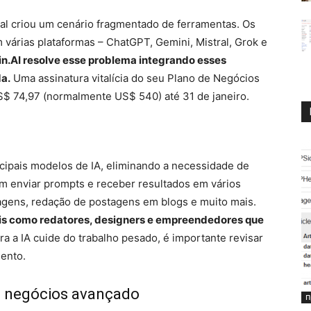
para
cial criou um cenário fragmentado de ferramentas. Os
várias plataformas – ChatGPT, Gemini, Mistral, Grok e
n.AI resolve esse problema integrando esses
a.
Uma assinatura vitalícia do seu Plano de Negócios
S$ 74,97 (normalmente US$ 540) até 31 de janeiro.
Ofertas
ncipais modelos de IA, eliminando a necessidade de
em enviar prompts e receber resultados em vários
Inteligentes
agens, redação de postagens em blogs e muito mais.
onais como redatores, designers e empreendedores que
 a IA cuide do trabalho pesado, é importante revisar
mento.
de negócios avançado
П