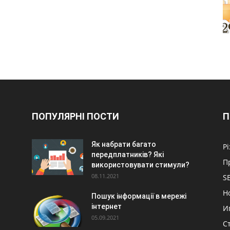
ПОПУЛЯРНІ ПОСТИ
П
Як набрати багато
Р
передплатників? Які
П
використовувати стимули?
08.11.2021
S
Н
Пошук інформації в мережі
інтернет
И
05.09.2021
С