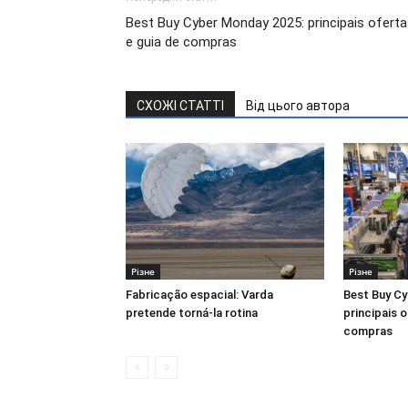
Best Buy Cyber ​​Monday 2025: principais ofert
e guia de compras
СХОЖІ СТАТТІ
Від цього автора
Різне
Різне
Fabricação espacial: Varda
Best Buy Cy
pretende torná-la rotina
principais o
compras