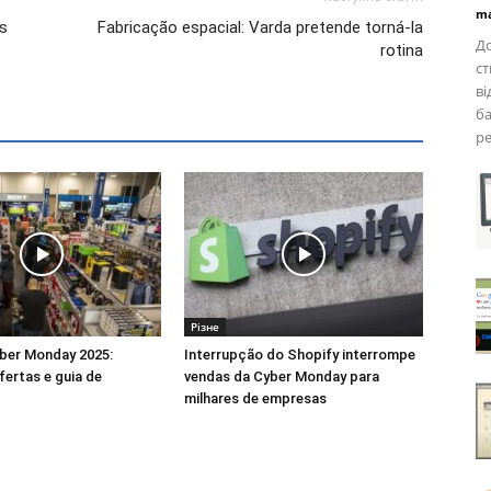
ma
as
Fabricação espacial: Varda pretende torná-la
До
rotina
ст
ві
ба
ре
Різне
ber ​​Monday 2025:
Interrupção do Shopify interrompe
fertas e guia de
vendas da Cyber ​​Monday para
milhares de empresas