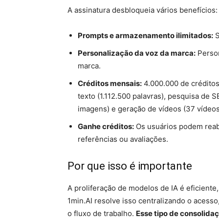
A assinatura desbloqueia vários benefícios:
Prompts e armazenamento ilimitados:
S
Personalização da voz da marca:
Person
marca.
Créditos mensais:
4.000.000 de créditos
texto (1.112.500 palavras), pesquisa de 
imagens) e geração de vídeos (37 vídeos
Ganhe créditos:
Os usuários podem reaba
referências ou avaliações.
Por que isso é importante
A proliferação de modelos de IA é eficiente, 
1min.AI resolve isso centralizando o aces
o fluxo de trabalho.
Esse tipo de consolida