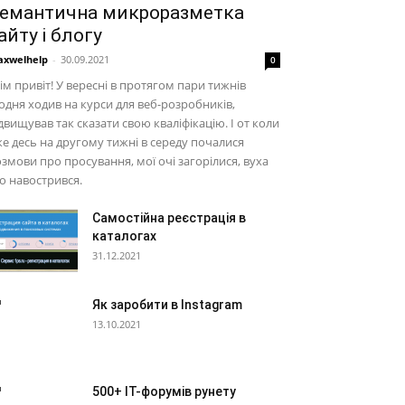
емантична микроразметка
айту і блогу
xwelhelp
-
30.09.2021
0
ім привіт! У вересні в протягом пари тижнів
дня ходив на курси для веб-розробників,
двищував так сказати свою кваліфікацію. І от коли
е десь на другому тижні в середу почалися
змови про просування, мої очі загорілися, вуха
о навострився.
Самостійна реєстрація в
каталогах
31.12.2021
Як заробити в Instagram
13.10.2021
500+ IT-форумів рунету