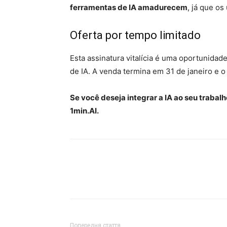
ferramentas de IA amadurecem
, já que os
Oferta por tempo limitado
Esta assinatura vitalícia é uma oportunidad
de IA. A venda termina em 31 de janeiro e o
Se você deseja integrar a IA ao seu trabal
1min.AI.
Попередня стаття