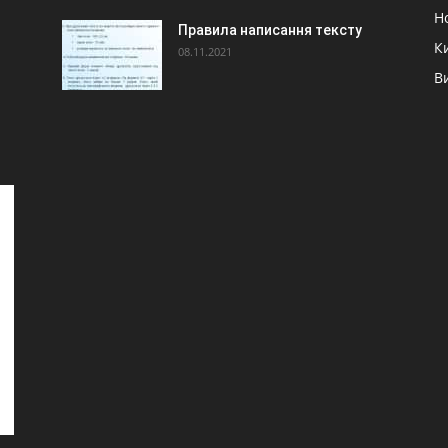
Н
Правила написання тексту
К
08.11.2021
В