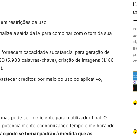
С
с
ma
em restrições de uso.
Вс
alize a saída da IA ​​para combinar com o tom da sua
що
пі
вж
 fornecem capacidade substancial para geração de
ро
SEO (5.933 palavras-chave), criação de imagens (1.186
хт
).
stecer créditos por meio do uso do aplicativo,
mas pode ser ineficiente para o utilizador final. O
so, potencialmente economizando tempo e melhorando
ção pode se tornar padrão à medida que as