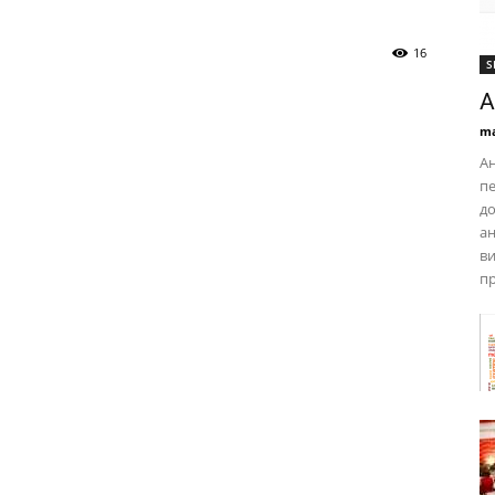
16
S
TI
А
ma
Ан
пе
до
e
ан
ви
пр
IA