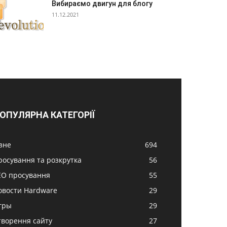
Вибираємо двигун для блогу
11.12.2021
ОПУЛЯРНА КАТЕГОРІЇ
ізне
694
росування та розкрутка
56
EO просування
55
овости Hardware
29
гры
29
творення сайту
27