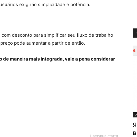
 usuários exigirão simplicidade e potência.
e com desconto para simplificar seu fluxo de trabalho
 preço pode aumentar a partir de então.
ho de maneira mais integrada, vale a pena considerar
С
Я
в
Наступна стаття