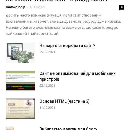
maxwelhelp
-
31.12.2021
0
Досить часто виникає ситуація, коли сайт створений,
виставлений в інтернет, але відвідуваність ресурсу дуже низька.
Напевно багато власників сайтів вважають, що саме їх ресурс
найкращий і найкорисніший.
Чи варто створювати сайт?
25.12.2021
Сайт не оптимізований для мобільних
пристроїв
22.12.2021
Основи HTML (частина 3)
11.12.2021
Вибираємо двигун для блогу