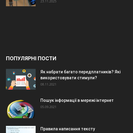
23.11.2025
ПОПУЛЯРНІ ПОСТИ
Як набрати багато передплатників? Які
використовувати стимули?
08.11.2021
Пошук інформації в мережі інтернет
05.09.2021
Правила написання тексту