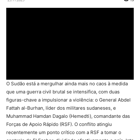
O Sudão está a mergulhar ainda mais no caos à medida
que uma guerra civil brutal se intensifica, com duas
figuras-chave a impulsionar a violência: o General Abdel
Fattah al-Burhan, líder dos militares sudaneses, e
Muhammad Hamdan Dagalo (Hemedti), comandante das
Forças de Apoio Rápido (RSF). O conflito atingiu
recentemente um ponto crítico com a RSF a tomar o