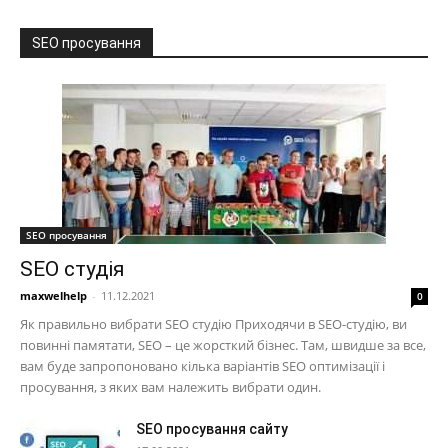
SEO просування
SEO просування
SEO студія
maxwelhelp
-
11.12.2021
0
Як правильно вибрати SEO студію Приходячи в SEO-студію, ви
повинні памятати, SEO – це жорсткий бізнес. Там, швидше за все,
вам буде запропоновано кілька варіантів SEO оптимізації і
просування, з яких вам належить вибрати один.
SEO просування сайту