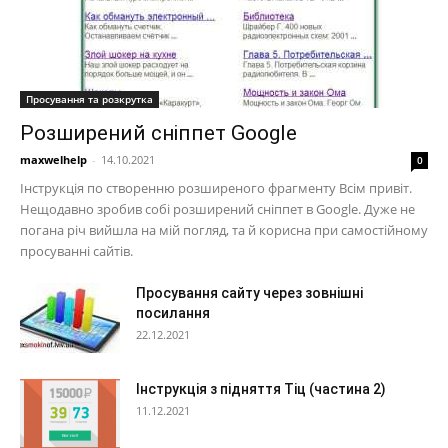
Просування та розкрутка
Розширений сніппет Google
maxwelhelp
-
14.10.2021
0
Інструкція по створенню розширеного фрагменту Всім привіт.
Нещодавно зробив собі розширений сніппет в Google. Дуже не
погана річ вийшла на мій погляд, та й корисна при самостійному
просуванні сайтів.
Просування сайту через зовнішні
посилання
22.12.2021
Інструкція з підняття Тіц (частина 2)
11.12.2021