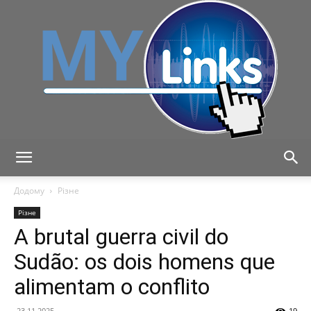
MyLink
Додому
Різне
Різне
A brutal guerra civil do
Sudão: os dois homens que
alimentam o conflito
23.11.2025
19