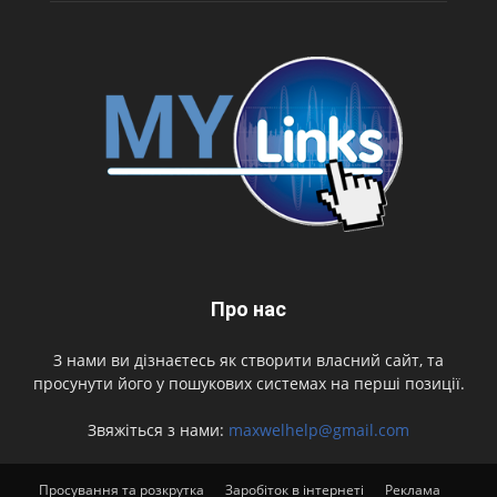
Про нас
З нами ви дізнаєтесь як створити власний сайт, та
просунути його у пошукових системах на перші позиції.
Звяжіться з нами:
maxwelhelp@gmail.com
Просування та розкрутка
Заробіток в інтернеті
Реклама