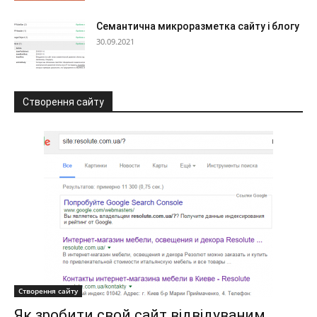
Семантична микроразметка сайту і блогу
30.09.2021
Створення сайту
Створення сайту
Як зробити свой сайт відвідуваним