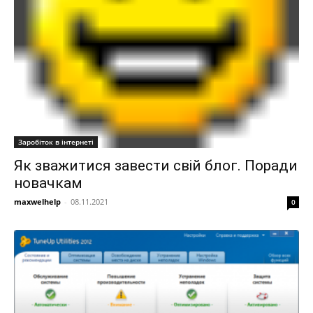
Заробіток в інтернеті
Як зважитися завести свій блог. Поради
новачкам
maxwelhelp
-
08.11.2021
0