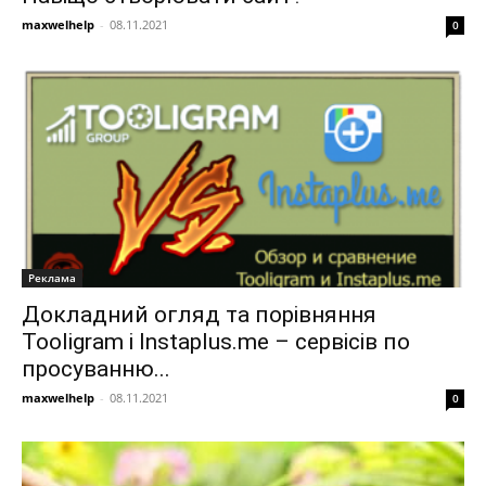
maxwelhelp
-
08.11.2021
0
Реклама
Докладний огляд та порівняння
Tooligram і Instaplus.me – сервісів по
просуванню...
maxwelhelp
-
08.11.2021
0