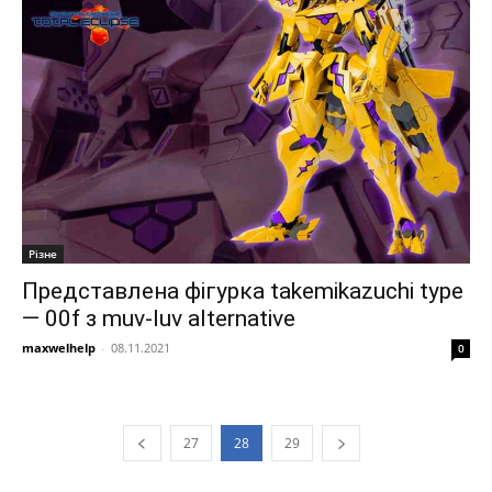
Різне
Представлена фігурка takemikazuchi type
— 00f з muv-luv alternative
maxwelhelp
-
08.11.2021
0
27
28
29