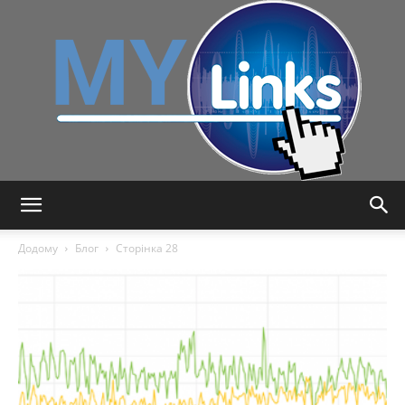
MyLink
Додому
Блог
Сторінка 28