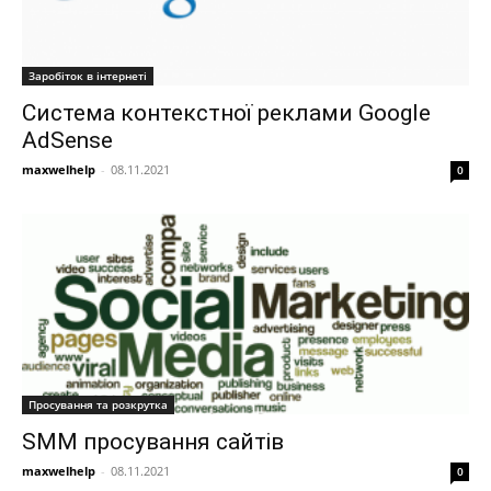
Заробіток в інтернеті
Система контекстної реклами Google
AdSense
maxwelhelp
-
08.11.2021
0
Просування та розкрутка
SMM просування сайтів
maxwelhelp
-
08.11.2021
0