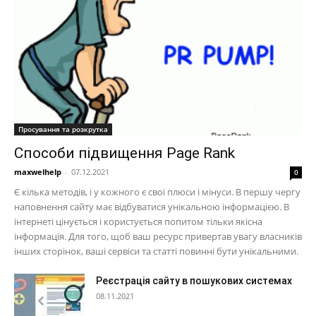
Просування та розкрутка
Способи підвищення Page Rank
maxwelhelp
-
07.12.2021
0
Є кілька методів, і у кожного є свої плюси і мінуси. В першу чергу
наповнення сайту має відбуватися унікальною інформацією. В
інтернеті цінується і користується попитом тільки якісна
інформація. Для того, щоб ваш ресурс привертав увагу власників
інших сторінок, ваші сервіси та статті повинні бути унікальними.
Реєстрація сайту в пошукових системах
08.11.2021