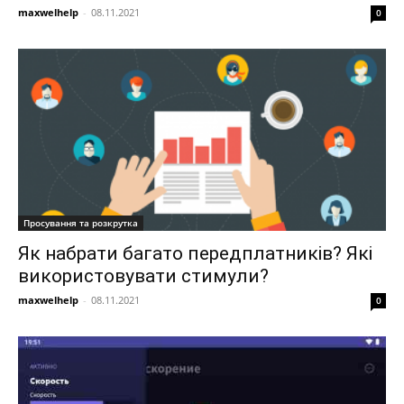
maxwelhelp
-
08.11.2021
0
Просування та розкрутка
Як набрати багато передплатників? Які
використовувати стимули?
maxwelhelp
-
08.11.2021
0