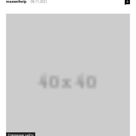
maxwelhelp
-
08.11.2021
0
Створення сайту