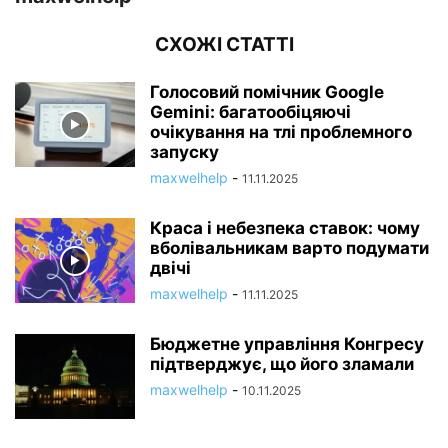
СХОЖІ СТАТТІ
Голосовий помічник Google
Gemini: багатообіцяючі
очікування на тлі проблемного
запуску
maxwelhelp
-
11.11.2025
Краса і небезпека ставок: чому
вболівальникам варто подумати
двічі
maxwelhelp
-
11.11.2025
Бюджетне управління Конгресу
підтверджує, що його зламали
maxwelhelp
-
10.11.2025