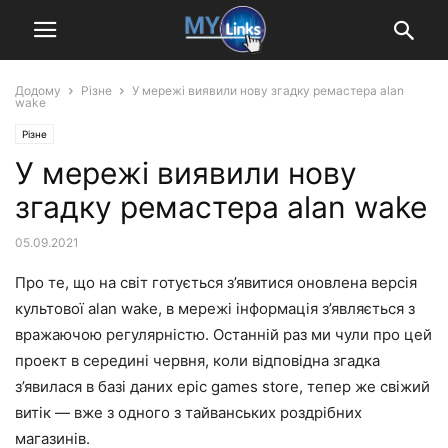
Додому
Різне
У мережі виявили нову згадку ремастера alan
wake
Різне
У мережі виявили нову
згадку ремастера alan wake
05.09.2021
Про те, що на світ готується з’явитися оновлена версія
культової alan wake, в мережі інформація з’являється з
вражаючою регулярністю. Останній раз ми чули про цей
проект в середині червня, коли відповідна згадка
з’явилася в базі даних epic games store, тепер же свіжий
витік — вже з одного з тайванських роздрібних
магазинів.