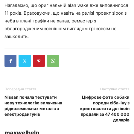
Нагадаємо, що оригінальній alan wake вже виповнилося
11 років. Враховуючи, що навіть на релізі проект зірок з
неба в плані графіки не хапав, ремастер з
облагородженим зовнішнім виглядом грі зовсім не
зашкодить.
Попередня стаття
Наступна стаття
Nissan почала тестувати
Цифрове фото собаки
нову технологію вилучення
породи сіба-іну з
рідкоземельних металів з
криптовалюти догікоін
електродвигунів
продали за 47 400 000
доларів
maxwelhelp