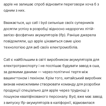
apple не залишає спроб відновити переговори хоча б з
одним з них.
Вважається, що catl і byd сильніше своїх суперників
досягли успіху в розробці відносно недорогих літій-
залізо-фосфатних акумуляторів (lfp). Раніше джерела
повідомляли, що apple цікавиться саме цією
технологією для акб своїх електромобілів.
Catl є найбільшим в світі виробником акумуляторів для
електротранспорту і не поспішає будувати завод в сша,
за деякими даними — через політичні тертя між
вашингтоном і пекіном. Крім того, китайський виробник
визнав неможливим створювати команду для розробки
продукції спеціально для apple через труднощі з
пошуком кваліфікованого персоналу. Byd, вже має завод
з випуску lfp-акумуляторів в каліфорнії, відмовилася