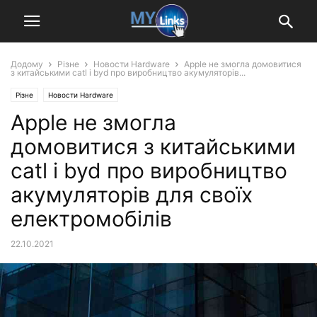
Додому
Різне
Новости Hardware
Apple не змогла домовитися
з китайськими catl і byd про виробництво акумуляторів...
Різне
Новости Hardware
Apple не змогла
домовитися з китайськими
catl і byd про виробництво
акумуляторів для своїх
електромобілів
22.10.2021