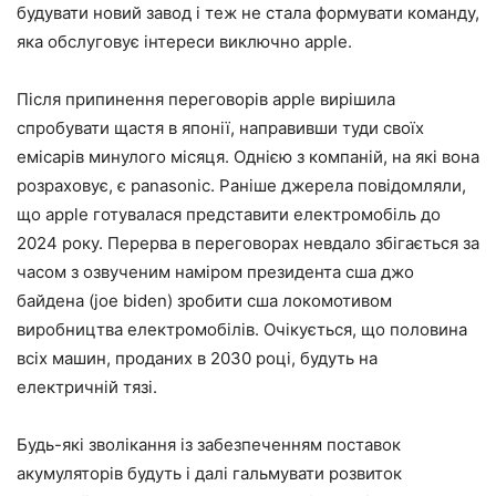
будувати новий завод і теж не стала формувати команду,
яка обслуговує інтереси виключно apple.
Після припинення переговорів apple вирішила
спробувати щастя в японії, направивши туди своїх
емісарів минулого місяця. Однією з компаній, на які вона
розраховує, є panasonic. Раніше джерела повідомляли,
що apple готувалася представити електромобіль до
2024 року. Перерва в переговорах невдало збігається за
часом з озвученим наміром президента сша джо
байдена (joe biden) зробити сша локомотивом
виробництва електромобілів. Очікується, що половина
всіх машин, проданих в 2030 році, будуть на
електричній тязі.
Будь-які зволікання із забезпеченням поставок
акумуляторів будуть і далі гальмувати розвиток