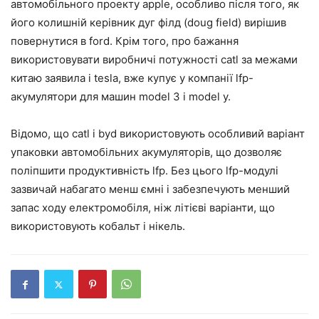
автомобільного проекту apple, особливо після того, як
його колишній керівник дуг філд (doug field) вирішив
повернутися в ford. Крім того, про бажання
використовувати виробничі потужності catl за межами
китаю заявила і tesla, вже купує у компанії lfp-
акумулятори для машин model 3 і model y.
Відомо, що catl і byd використовують особливий варіант
упаковки автомобільних акумуляторів, що дозволяє
поліпшити продуктивність lfp. Без цього lfp-модулі
зазвичай набагато менш ємні і забезпечують менший
запас ходу електромобіля, ніж літієві варіанти, що
використовують кобальт і нікель.