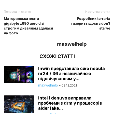
Попередня стаття
Наступна стаття
Материнська плата
Розробник terraria
gigabyte z690 aero d зі
тизерить щось з don’t
строгим дизайном здалася
starve
на фото
maxwelhelp
СХОЖІ СТАТТІ
Inwin представила сжо nebula
nr24 / 36 з незвичайною
підсвічуванням у...
maxwelhelp
-
08.12.2021
Intel і denuvo виправили
проблеми з drm у процесорів
alder lake...