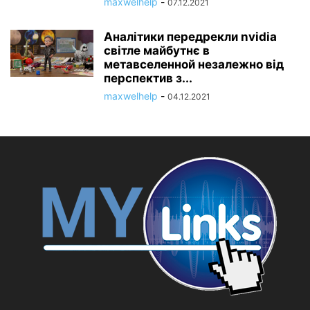
maxwelhelp
-
07.12.2021
Аналітики передрекли nvidia
світле майбутнє в
метавселенной незалежно від
перспектив з...
maxwelhelp
-
04.12.2021