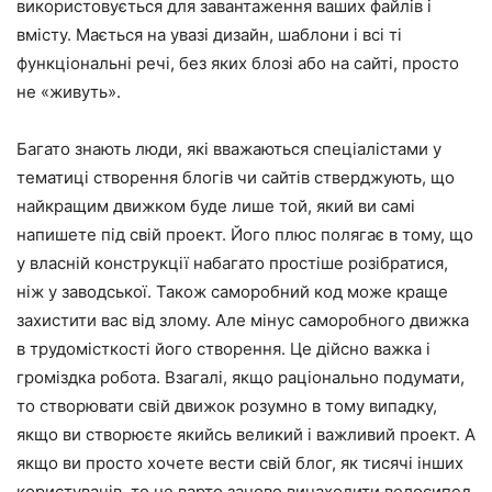
використовується для завантаження ваших файлів і
вмісту. Мається на увазі дизайн, шаблони і всі ті
функціональні речі, без яких блозі або на сайті, просто
не «живуть».
Багато знають люди, які вважаються спеціалістами у
тематиці створення блогів чи сайтів стверджують, що
найкращим движком буде лише той, який ви самі
напишете під свій проект. Його плюс полягає в тому, що
у власній конструкції набагато простіше розібратися,
ніж у заводської. Також саморобний код може краще
захистити вас від злому. Але мінус саморобного движка
в трудомісткості його створення. Це дійсно важка і
громіздка робота. Взагалі, якщо раціонально подумати,
то створювати свій движок розумно в тому випадку,
якщо ви створюєте якийсь великий і важливий проект. А
якщо ви просто хочете вести свій блог, як тисячі інших
користувачів, то не варто заново винаходити велосипед