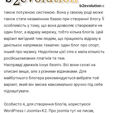
b2evolution
є
також потужною системою. Вона у своєму роді може
також стати незамінною базою при створенні блогу. Її
особливість у тому, що вона дозволяє створювати не
один блог, а відразу мережу, тобто кілька блогів. Цей
варіант вигідний тим людям, що працюють відразу в
декількох напрямках тематик: один блог про спорт,
інший про музику. Недоліком цієї cms є мала кількість
російськомовних плагінів та тем.
Насправді движків існує безліч. Всі вони схожі на
описані вище, але з різними відзнаками. Для
майбутнього блогера рекомендується вибрати той
варіант, який він зможе максимально зручно під себе
підлаштувати.
Особисто я, для створення блогів, користуюся
WordPress і Joomla+K2. Про joomla тут не писав,