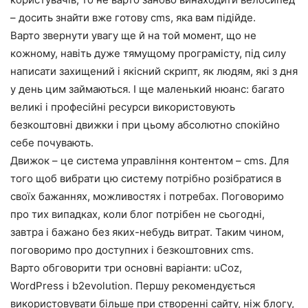
– досить знайти вже готову cms, яка вам підійде.
Варто звернути увагу ще й на той момент, що не
кожному, навіть дуже тямущому програмісту, під силу
написати захищений і якісний скрипт, як людям, які з дня
у день цим займаються. І ще маленький нюанс: багато
великі і професійні ресурси використовують
безкоштовні движки і при цьому абсолютно спокійно
себе почувають.
Движок – це система управління контентом – cms. Для
того щоб вибрати цю систему потрібно розібратися в
своїх бажаннях, можливостях і потребах. Поговоримо
про тих випадках, коли блог потрібен не сьогодні,
завтра і бажано без яких-небудь витрат. Таким чином,
поговоримо про доступних і безкоштовних cms.
Варто обговорити три основні варіанти: uСoz,
WordPress і b2evolution. Першу рекомендується
використовувати більше при створенні сайту, ніж блогу,