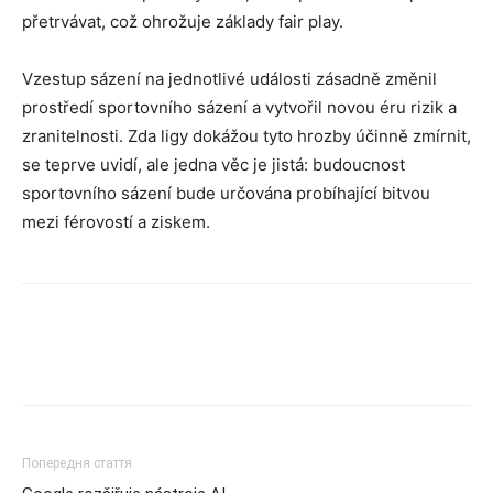
přetrvávat, což ohrožuje základy fair play.
Vzestup sázení na jednotlivé události zásadně změnil
prostředí sportovního sázení a vytvořil novou éru rizik a
zranitelnosti. Zda ligy dokážou tyto hrozby účinně zmírnit,
se teprve uvidí, ale jedna věc je jistá: budoucnost
sportovního sázení bude určována probíhající bitvou
mezi férovostí a ziskem.
Попередня стаття