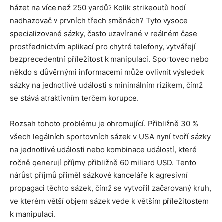
házet na více než 250 yardů? Kolik strikeoutů hodí
nadhazovač v prvních třech směnách? Tyto vysoce
specializované sázky, často uzavírané v reálném čase
prostřednictvím aplikací pro chytré telefony, vytvářejí
bezprecedentní příležitost k manipulaci. Sportovec nebo
někdo s důvěrnými informacemi může ovlivnit výsledek
sázky na jednotlivé události s minimálním rizikem, čímž
se stává atraktivním terčem korupce.
Rozsah tohoto problému je ohromující. Přibližně 30 %
všech legálních sportovních sázek v USA nyní tvoří sázky
na jednotlivé události nebo kombinace událostí, které
ročně generují příjmy přibližně 60 miliard USD. Tento
nárůst příjmů přiměl sázkové kanceláře k agresivní
propagaci těchto sázek, čímž se vytvořil začarovaný kruh,
ve kterém větší objem sázek vede k větším příležitostem
k manipulaci.