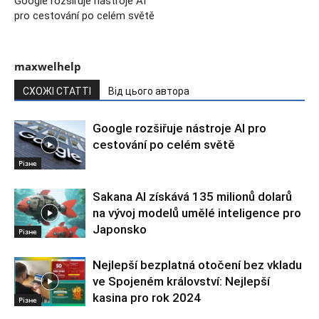
Google rozšiřuje nástroje AI
pro cestování po celém světě
maxwelhelp
СХОЖІ СТАТТІ
Від цього автора
Google rozšiřuje nástroje AI pro
cestování po celém světě
Різне
Sakana AI získává 135 milionů dolarů
na vývoj modelů umělé inteligence pro
Japonsko
Різне
Nejlepší bezplatná otočení bez vkladu
ve Spojeném království: Nejlepší
kasina pro rok 2024
Різне