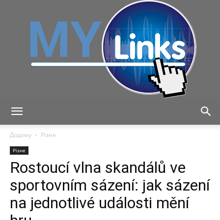
MyLink
Додому
Різне
Різне
Rostoucí vlna skandálů ve
sportovním sázení: jak sázení
na jednotlivé události mění