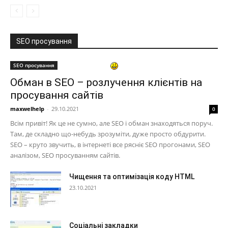
SEO просування
SEO просування
Обман в SEO – розлучення клієнтів на
просування сайтів
maxwelhelp
-
29.10.2021
0
Всім привіт! Як це не сумно, але SEO і обман знаходяться поруч.
Там, де складно що-небудь зрозуміти, дуже просто обдурити.
SEO – круто звучить, в інтернеті все рясніє SEO прогонами, SEO
аналізом, SEO просуванням сайтів.
Чищення та оптимізація коду HTML
23.10.2021
Соціальні закладки