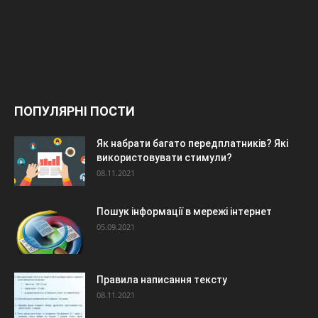
ПОПУЛЯРНІ ПОСТИ
Як набрати багато передплатників? Які
використовувати стимули?
08.11.2021
Пошук інформації в мережі інтернет
05.09.2021
Правила написання тексту
08.11.2021