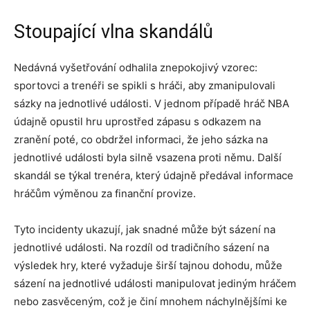
Stoupající vlna skandálů
Nedávná vyšetřování odhalila znepokojivý vzorec:
sportovci a trenéři se spikli s hráči, aby zmanipulovali
sázky na jednotlivé události. V jednom případě hráč NBA
údajně opustil hru uprostřed zápasu s odkazem na
zranění poté, co obdržel informaci, že jeho sázka na
jednotlivé události byla silně vsazena proti němu. Další
skandál se týkal trenéra, který údajně předával informace
hráčům výměnou za finanční provize.
Tyto incidenty ukazují, jak snadné může být sázení na
jednotlivé události. Na rozdíl od tradičního sázení na
výsledek hry, které vyžaduje širší tajnou dohodu, může
sázení na jednotlivé události manipulovat jediným hráčem
nebo zasvěceným, což je činí mnohem náchylnějšími ke