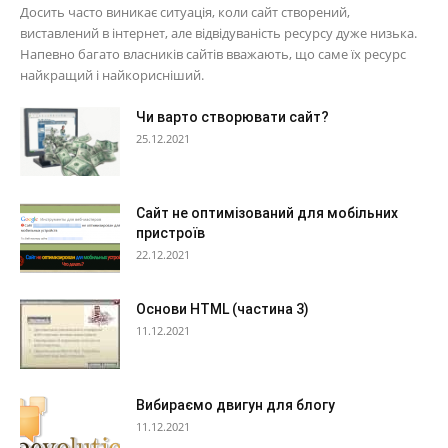
Досить часто виникає ситуація, коли сайт створений,
виставлений в інтернет, але відвідуваність ресурсу дуже низька.
Напевно багато власників сайтів вважають, що саме їх ресурс
найкращий і найкорисніший.
Чи варто створювати сайт?
25.12.2021
Сайт не оптимізований для мобільних
пристроїв
22.12.2021
Основи HTML (частина 3)
11.12.2021
Вибираємо двигун для блогу
11.12.2021