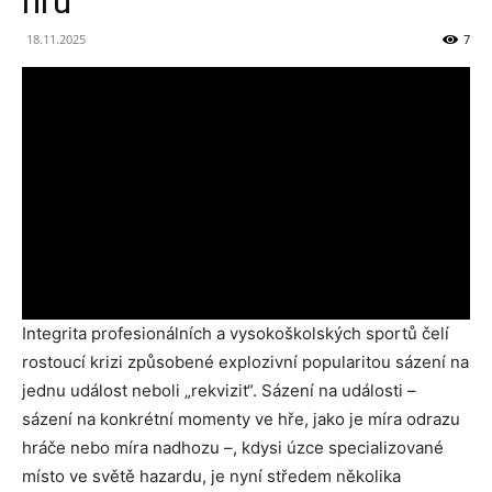
hru
18.11.2025
7
Integrita profesionálních a vysokoškolských sportů čelí
rostoucí krizi způsobené explozivní popularitou sázení na
jednu událost neboli „rekvizit“. Sázení na události –
sázení na konkrétní momenty ve hře, jako je míra odrazu
hráče nebo míra nadhozu –, kdysi úzce specializované
místo ve světě hazardu, je nyní středem několika