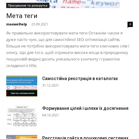
Просування та розкрутка
Мета теги
maxwelhelp
-
23.09.2021
0
Як правильно використовувати мета-теги Останнім часом я
дуже часто чую, що для самостійної SEO оптимізації сайтів,
більше не потрібно використовувати мета-теги ключових слів і
опису. Що для того, щоб отримати високе місце в природному
пошуковій видачі досить унікального контенту і грамотно
складеного title.
Самостійна реєстрація в каталогах
31.12.2021
Формування цілей і шляхи їх досягнення
04.10.2021
Реєстрація сайту в пошукових системах