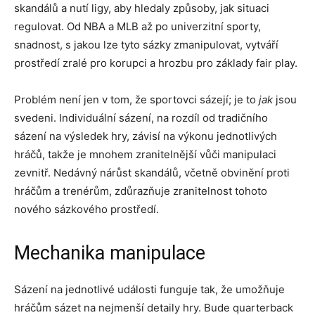
skandálů a nutí ligy, aby hledaly způsoby, jak situaci
regulovat. Od NBA a MLB až po univerzitní sporty,
snadnost, s jakou lze tyto sázky zmanipulovat, vytváří
prostředí zralé pro korupci a hrozbu pro základy fair play.
Problém není jen v tom, že sportovci sázejí; je to
jak
jsou
svedeni. Individuální sázení, na rozdíl od tradičního
sázení na výsledek hry, závisí na výkonu jednotlivých
hráčů, takže je mnohem zranitelnější vůči manipulaci
zevnitř. Nedávný nárůst skandálů, včetně obvinění proti
hráčům a trenérům, zdůrazňuje zranitelnost tohoto
nového sázkového prostředí.
Mechanika manipulace
Sázení na jednotlivé události funguje tak, že umožňuje
hráčům sázet na nejmenší detaily hry. Bude quarterback