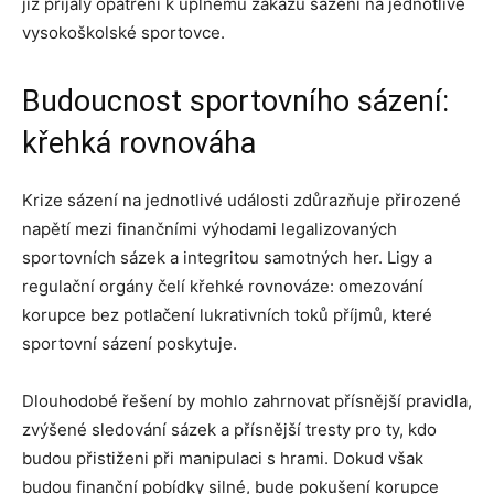
již přijaly opatření k úplnému zákazu sázení na jednotlivé
vysokoškolské sportovce.
Budoucnost sportovního sázení:
křehká rovnováha
Krize sázení na jednotlivé události zdůrazňuje přirozené
napětí mezi finančními výhodami legalizovaných
sportovních sázek a integritou samotných her. Ligy a
regulační orgány čelí křehké rovnováze: omezování
korupce bez potlačení lukrativních toků příjmů, které
sportovní sázení poskytuje.
Dlouhodobé řešení by mohlo zahrnovat přísnější pravidla,
zvýšené sledování sázek a přísnější tresty pro ty, kdo
budou přistiženi při manipulaci s hrami. Dokud však
budou finanční pobídky silné, bude pokušení korupce