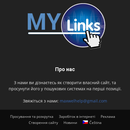
Про нас
З нами ви дізнаєтесь як створити власний сайт, та
просунути його у пошукових системах на перші позиції.
Звяжіться з нами:
maxwelhelp@gmail.com
Просування та розкрутка
Заробіток в інтернеті
Реклама
Створення сайту
Новини
Čeština