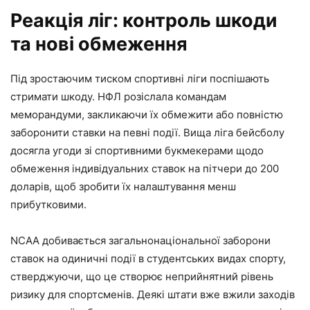
Реакція ліг: контроль шкоди
та нові обмеження
Під зростаючим тиском спортивні ліги поспішають
стримати шкоду. НФЛ розіслала командам
меморандуми, закликаючи їх обмежити або повністю
заборонити ставки на певні події. Вища ліга бейсболу
досягла угоди зі спортивними букмекерами щодо
обмеження індивідуальних ставок на пітчери до 200
доларів, щоб зробити їх налаштування менш
прибутковими.
NCAA добивається загальнонаціональної заборони
ставок на одиничні події в студентських видах спорту,
стверджуючи, що це створює неприйнятний рівень
ризику для спортсменів. Деякі штати вже вжили заходів