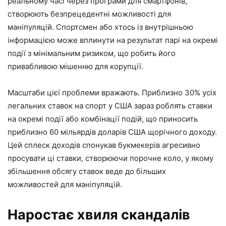
реальному часі через програми для смартфонів,
створюють безпрецедентні можливості для
маніпуляцій. Спортсмен або хтось із внутрішньою
інформацією може вплинути на результат парі на окремі
події з мінімальним ризиком, що робить його
привабливою мішенню для корупції.
Масштаби цієї проблеми вражають. Приблизно 30% усіх
легальних ставок на спорт у США зараз роблять ставки
на окремі події або комбінації подій, що приносить
приблизно 60 мільярдів доларів США щорічного доходу.
Цей сплеск доходів спонукав букмекерів агресивно
просувати ці ставки, створюючи порочне коло, у якому
збільшення обсягу ставок веде до більших
можливостей для маніпуляцій.
Наростає хвиля скандалів