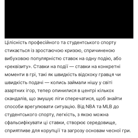
Цілісність професійного та студентського спорту
стикається із зростаючою кризою, спричиненою
вибуховою популярністю ставок на одну подію, або
«реквізиту». Ставки на події — ставки на конкретні
моменти в грі, такі як швидкість відскоку гравця чи
швидкість подачі — колись займали нішу у світі
азартних ігор, тепер опинилися в центрі кількох
скандалів, що змушує ліги сперечатися, щоб знайти
способи врегулювати ситуацію. Від NBA та MLB до
студентського спорту, легкість, з якою можна
сфальсифікувати ці ставки, створює середовище,
сприятливе для корупції та загрозу основам чесної гри.