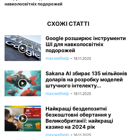
навколосвітніх подорожей
СХОЖІ СТАТТІ
Google розширює інструменти
ШІ для навколосвітніх
подорожей
maxwelhelp
-
18.11.2025
Sakana AI збирає 135 мільйонів
доларів на розробку моделей
штучного інтелекту...
maxwelhelp
-
18.11.2025
Найкращі бездепозитні
безкоштовні обертання у
Великобританії: найкращі
казино на 2024 рік
maxwelhelp
-
16.11.2025