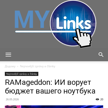
MyLink
Додому
Nejnovější zprávy a články
Nejnovější zprávy a články
RAMageddon: ИИ ворует
бюджет вашего ноутбука
26.05.2026
20