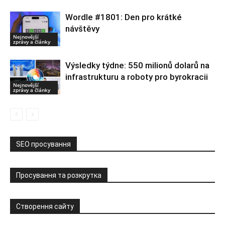
Wordle #1801: Den pro krátké
návštěvy
Nejnovější
zprávy a články
Výsledky týdne: 550 milionů dolarů na
infrastrukturu a roboty pro byrokracii
Nejnovější
zprávy a články
SEO просування
Просування та розкрутка
Створення сайту