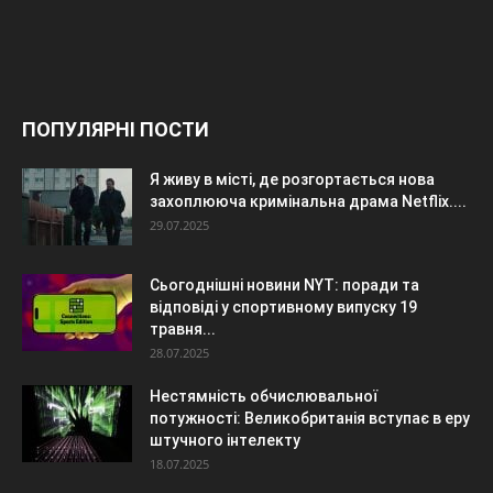
ПОПУЛЯРНІ ПОСТИ
Я живу в місті, де розгортається нова
захоплююча кримінальна драма Netflix....
29.07.2025
Сьогоднішні новини NYT: поради та
відповіді у спортивному випуску 19
травня...
28.07.2025
Нестямність обчислювальної
потужності: Великобританія вступає в еру
штучного інтелекту
18.07.2025