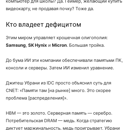
компьютер для школы? Да. Геймер, желающий купить
видеокарту, не продавая почку? Тоже да.
Кто владеет дефицитом
Этим миром управляет крошечная олигополия:
Samsung
,
SK Hynix
и
Micron
. Большая тройка.
До бума ИИ эти компании обеспечивали памятьми ПК,
консоли и серверы. Затем ИИ изменил уравнение.
Джитеш Убрани из IDC просто объяснил суть для
CNET: «Памяти там [на рынке] много. Это скорее
проблема [распределения]».
HBM — это золото. Серверная память — серебро.
Потребительская DRAM — медь. Когда стратегию
диктует маржинальность, медь проигрывает. Убрани