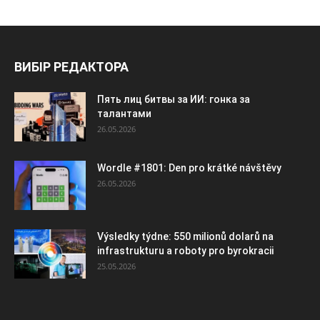
ВИБІР РЕДАКТОРА
Пять лиц битвы за ИИ: гонка за
талантами
26.05.2026
Wordle #1801: Den pro krátké návštěvy
26.05.2026
Výsledky týdne: 550 milionů dolarů na
infrastrukturu a roboty pro byrokracii
25.05.2026