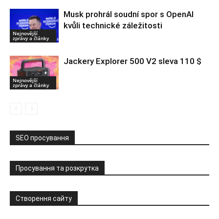
Musk prohrál soudní spor s OpenAI
kvůli technické záležitosti
Nejnovější
zprávy a články
Jackery Explorer 500 V2 sleva 110 $
Nejnovější
zprávy a články
SEO просування
Просування та розкрутка
Створення сайту