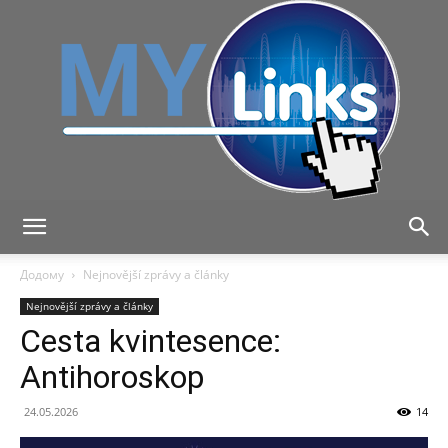
MyLink
Додому
Nejnovější zprávy a články
Nejnovější zprávy a články
Cesta kvintesence:
Antihoroskop
24.05.2026
14