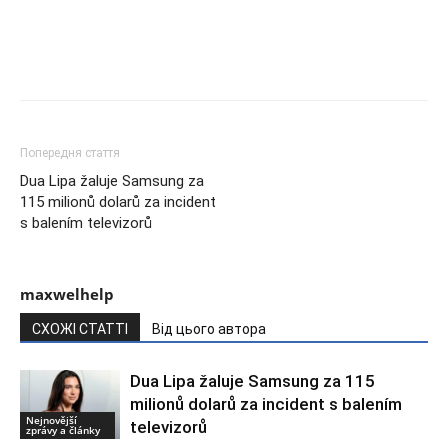
Попередня стаття
Dua Lipa žaluje Samsung za
115 milionů dolarů za incident
s balením televizorů
maxwelhelp
СХОЖІ СТАТТІ
Від цього автора
Dua Lipa žaluje Samsung za 115
milionů dolarů za incident s balením
Nejnovější
televizorů
zprávy a články