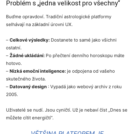
Problém s „jedna velikost pro všechny“
Buďme opravdoví. Tradiční astrologické platformy
selhávají na základní úrovni UX.
–
Celkové výsledky:
Dostanete to samé jako všichni
ostatní.
–
Žádné ukládání:
Po přečtení denního horoskopu máte
hotovo.
–
Nízká emoční inteligence:
je odpojena od vašeho
skutečného života.
–
Datovaný design
: Vypadá jako webový archiv z roku
2005.
Uživatelé se nudí. Jsou cyničtí. Už je nebaví číst „Dnes se
můžete cítit energičtí“.
VĚTŠINA PLATFOREM JE