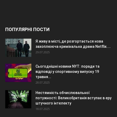
ПОПУЛЯРНІ ПОСТИ
Я живу в місті, де розгортається нова
захоплююча кримінальна драма Netflix....
29.07.2025
Сьогоднішні новини NYT: поради та
відповіді у спортивному випуску 19
травня...
28.07.2025
Нестямність обчислювальної
потужності: Великобританія вступає в еру
штучного інтелекту
18.07.2025