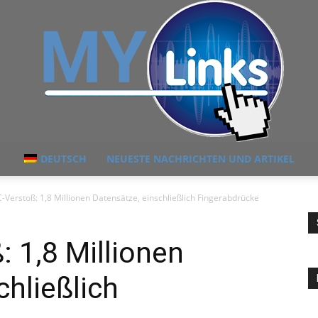
DEUTSCH
NEUESTE NACHRICHTEN UND ARTIKEL
MyLink
erstoß: 1,8 Millionen Datensätze, einschließlich Fingerabdrücke
 1,8 Millionen
chließlich