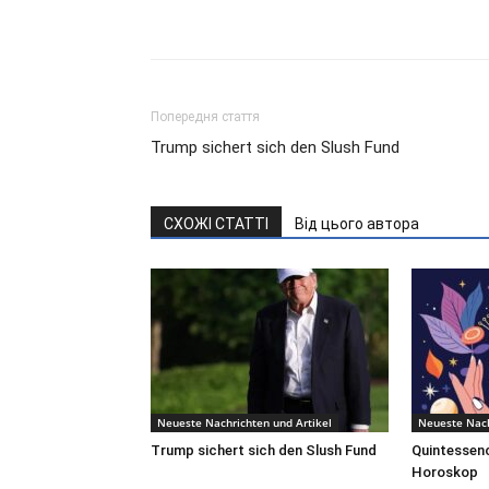
Попередня стаття
Trump sichert sich den Slush Fund
СХОЖІ СТАТТІ
Від цього автора
Neueste Nachrichten und Artikel
Neueste Nach
Trump sichert sich den Slush Fund
Quintessenc
Horoskop