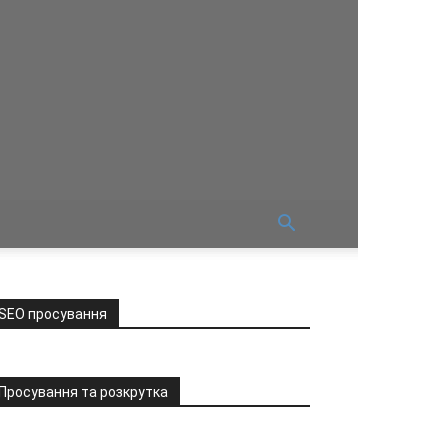
SEO просування
Просування та розкрутка