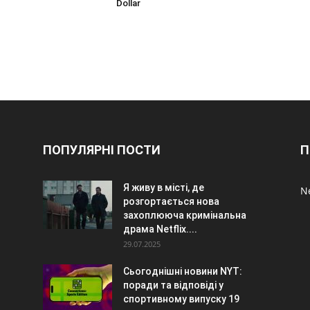
Dollar
ПОПУЛЯРНІ ПОСТИ
П
Я живу в місті, де
N
розгортається нова
захоплююча кримінальна
драма Netflix....
29.07.2025
Сьогоднішні новини NYT:
поради та відповіді у
спортивному випуску 19