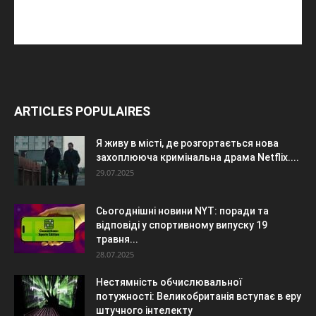
ARTICLES POPULAIRES
Я живу в місті, де розгортається нова
захоплююча кримінальна драма Netflix....
29.07.2025
Сьогоднішні новини NYT: поради та
відповіді у спортивному випуску 19
травня...
28.07.2025
Нестямність обчислювальної
потужності: Великобританія вступає в еру
штучного інтелекту