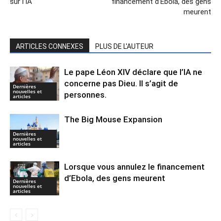
sur l’IA
financement d’Ebola, des gens
meurent
ARTICLES CONNEXES
PLUS DE L'AUTEUR
Le pape Léon XIV déclare que l’IA ne
concerne pas Dieu. Il s’agit de
Dernières
nouvelles et
personnes.
articles
The Big Mouse Expansion
Dernières
nouvelles et
articles
Lorsque vous annulez le financement
d’Ebola, des gens meurent
Dernières
nouvelles et
articles