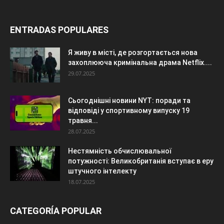
ENTRADAS POPULARES
Я живу в місті, де розгортається нова
захоплююча кримінальна драма Netflix....
29.07.2025
Сьогоднішні новини NYT: поради та
відповіді у спортивному випуску 19
травня...
28.07.2025
Нестямність обчислювальної
потужності: Великобританія вступає в еру
штучного інтелекту
18.07.2025
CATEGORÍA POPULAR