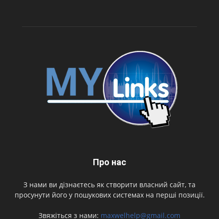
Про нас
З нами ви дізнаєтесь як створити власний сайт, та
просунути його у пошукових системах на перші позиції.
Звяжіться з нами:
maxwelhelp@gmail.com