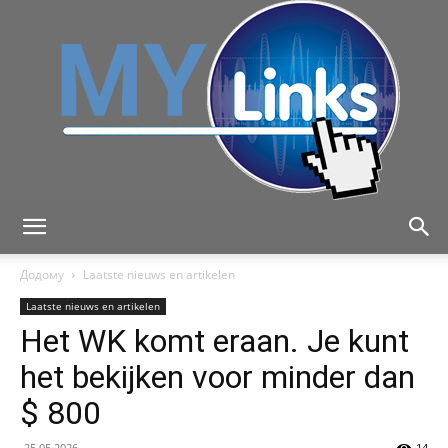
MyLink
Додому
Laatste nieuws en artikelen
Laatste nieuws en artikelen
Het WK komt eraan. Je kunt
het bekijken voor minder dan
$ 800
25.05.2026
14