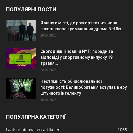
ПОПУЛЯРНІ ПОСТИ
Я живу в місті, де розгортається нова
захоплююча кримінальна драма Netflix....
29.07.2025
Сьогоднішні новини NYT: поради та
відповіді у спортивному випуску 19
травня...
28.07.2025
Нестямність обчислювальної
потужності: Великобританія вступає в еру
штучного інтелекту
18.07.2025
ПОПУЛЯРНА КАТЕГОРІЇ
Laatste nieuws en artikelen
1065