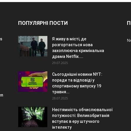
ПОПУЛЯРНІ ПОСТИ
П
rs
Я живу в місті, де
N
розгортається нова
захоплююча кримінальна
драма Netflix....
29.07.2025
Сьогоднішні новини NYT:
поради та відповіді у
спортивному випуску 19
травня...
en
28.07.2025
Нестямність обчислювальної
потужності: Великобританія
вступає в еру штучного
інтелекту