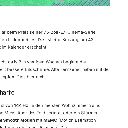
.
lar beim Preis seiner 75-Zoll-E7-Cinema-Serie
chen Listenpreises. Das ist eine Kürzung um 42
 im Kalender erscheint.
cht da ist? In wenigen Wochen beginnt die
dert bessere Bildschirme. Alte Fernseher haben mit der
mpfen. Dies hier nicht.
härfe
enz von
144 Hz
. In den meisten Wohnzimmern sind
nn Messi über das Feld sprintet oder ein Stürmer
AI Smooth Motion
mit
MEMC
(Motion Estimation
e für ein einfaches Ergebnis. Die