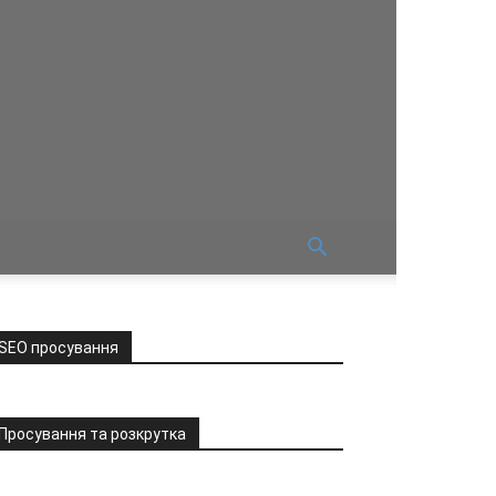
SEO просування
Просування та розкрутка