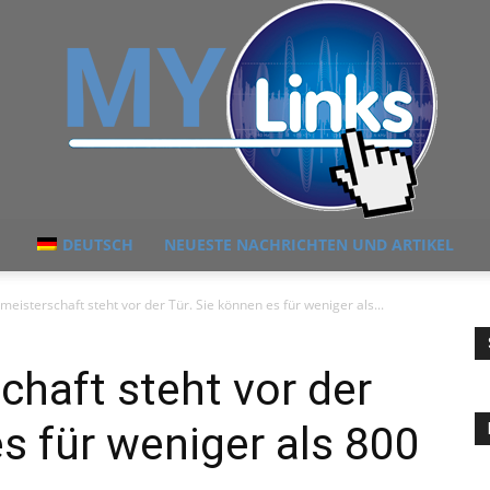
DEUTSCH
NEUESTE NACHRICHTEN UND ARTIKEL
MyLink
meisterschaft steht vor der Tür. Sie können es für weniger als...
chaft steht vor der
es für weniger als 800