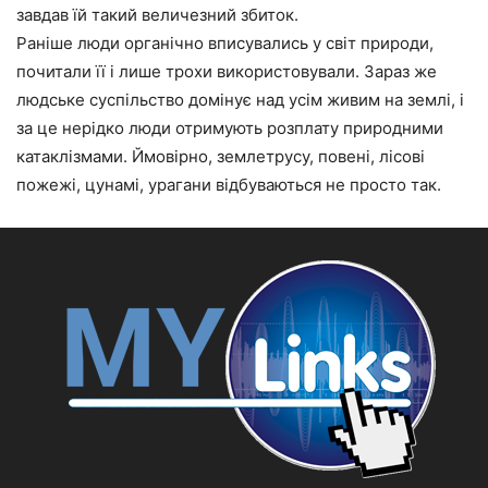
завдав їй такий величезний збиток.
Раніше люди органічно вписувались у світ природи,
почитали її і лише трохи використовували. Зараз же
людське суспільство домінує над усім живим на землі, і
за це нерідко люди отримують розплату природними
катаклізмами. Ймовірно, землетрусу, повені, лісові
пожежі, цунамі, урагани відбуваються не просто так.