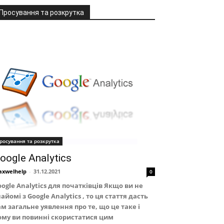
Просування та розкрутка
росування та розкрутка
oogle Analytics
xwelhelp
-
31.12.2021
0
ogle Analytics для початківців Якщо ви не
айомі з Google Analytics , то ця стаття дасть
м загальне уявлення про те, що це таке і
ому ви повинні скористатися цим