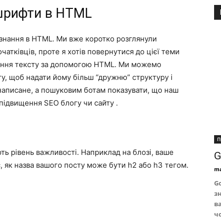
 шрифти в HTML
ізнання в HTML. Ми вже коротко розглянули
атківців, проте я хотів повернутися до цієї теми
вання тексту за допомогою HTML. Ми можемо
ту, щоб надати йому більш “дружню” структуру і
аписане, а пошуковим ботам показувати, що наш
підвищення SEO блогу чи сайту .
П
ють рівень важливості. Наприклад на блозі, ваше
G
с, як назва вашого посту може бути h2 або h3 тегом.
ma
Go
зн
ва
ч