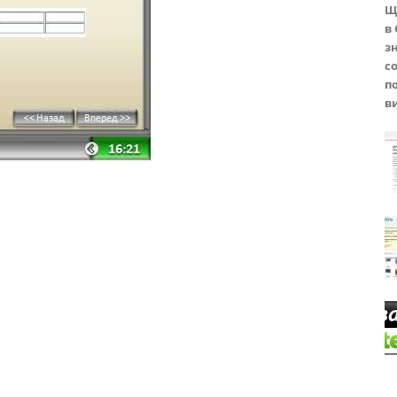
Щ
в
з
с
п
в