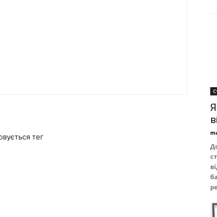
С
Я
в
ma
овується тег
Д
с
в
б
р