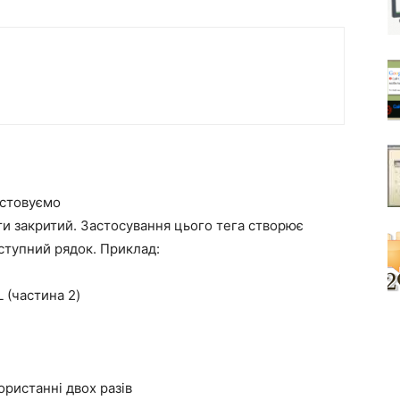
истовуємо
ти закритий. Застосування цього тега створює
аступний рядок. Приклад:
 (частина 2)
ористанні двох разів