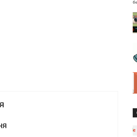
б
я
ня