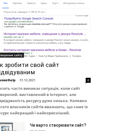
творення сайту
к зробити свой сайт
ідвідуваним
xwelhelp
-
31.12.2021
0
осить часто виникає ситуація, коли сайт
творений, виставлений в інтернет, але
ідвідуваність ресурсу дуже низька. Напевно
агато власників сайтів вважають, що саме їх
есурс найкращий і найкорисніший.
Чи варто створювати сайт?