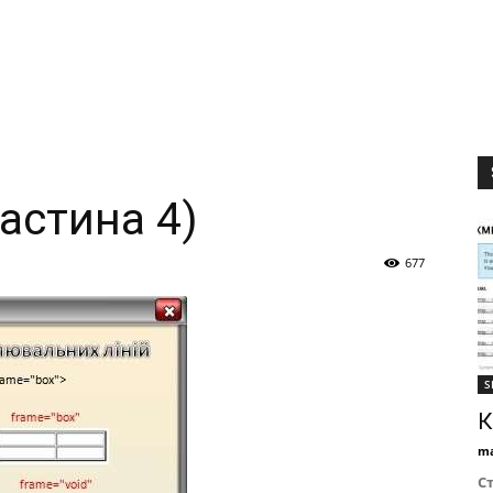
астина 4)
677
S
К
ma
С