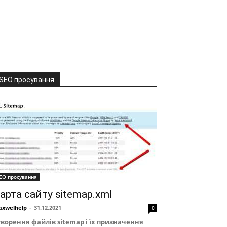
SEO просування
EO просування
арта сайту sitemap.xml
xwelhelp
-
31.12.2021
0
творення файлів sitemap і їх призначення