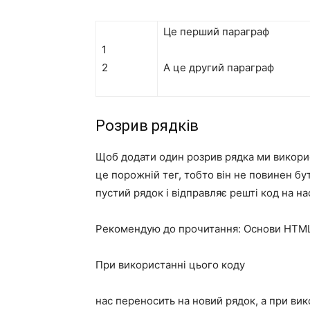
Це перший параграф
1
2
А це другий параграф
Розрив рядків
Щоб додати один розрив рядка ми викор
це порожній тег, тобто він не повинен бу
пустий рядок і відправляє решті код на н
Рекомендую до прочитання: Основи HTML
При використанні цього коду
нас переносить на новий рядок, а при вик