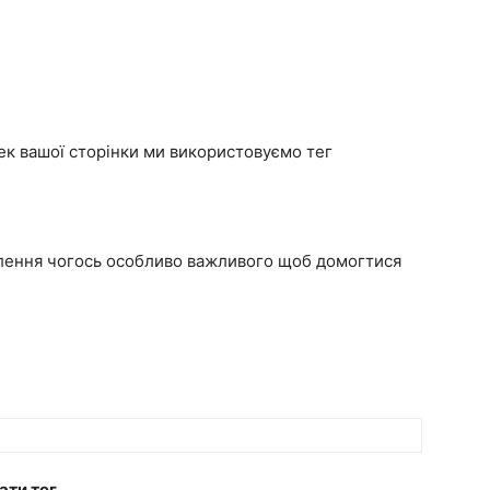
ек вашої сторінки ми використовуємо тег
лення чогось особливо важливого щоб домогтися
ати тег