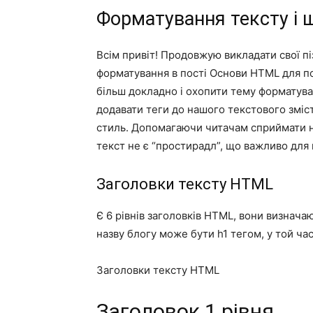
Форматування тексту і
Всім привіт! Продовжую викладати свої п
форматування в пості Основи HTML для поч
більш докладно і охопити тему формату
додавати теги до нашого текстового зміс
стиль. Допомагаючи читачам сприймати н
текст не є “простирадл”, що важливо для 
Заголовки тексту HTML
Є 6 рівнів заголовків HTML, вони визнача
назву блогу може бути h1 тегом, у той ча
Заголовки тексту HTML
Заголовок 1 рівня