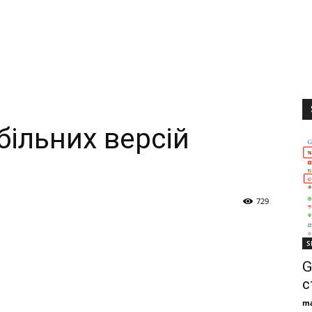
більних версій
729
S
G
с
ma