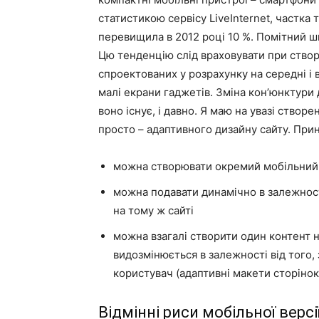
статистикою сервісу LiveInternet, частка
перевищила в 2012 році 10 %. Помітний ш
Цю тенденцію слід враховувати при створе
спроектованих у розрахунку на середні і 
малі екрани гаджетів. Зміна кон’юнктури
воно існує, і давно. Я маю на увазі створе
просто – адаптивного дизайну сайту. Прин
можна створювати окремий мобільний с
можна подавати динамічно в залежності
на тому ж сайті
можна взагалі створити один контент на
видозмінюється в залежності від того,
користувач (адаптивні макети сторінок
Відмінні риси мобільної версі