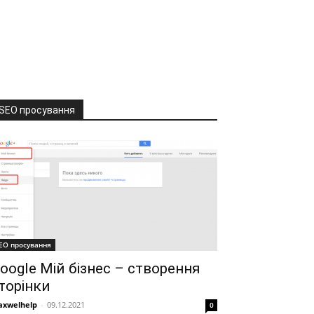
SEO просування
EO просування
oogle Мій бізнес – створення
торінки
xwelhelp
-
09.12.2021
0