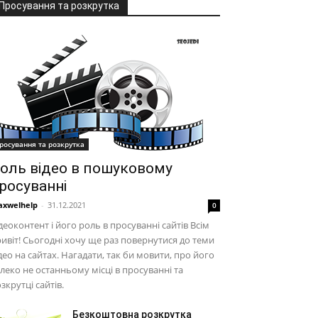
Просування та розкрутка
росування та розкрутка
оль відео в пошуковому
росуванні
xwelhelp
-
31.12.2021
0
деоконтент і його роль в просуванні сайтів Всім
ивіт! Сьогодні хочу ще раз повернутися до теми
део на сайтах. Нагадати, так би мовити, про його
леко не останньому місці в просуванні та
зкрутці сайтів.
Безкоштовна розкрутка