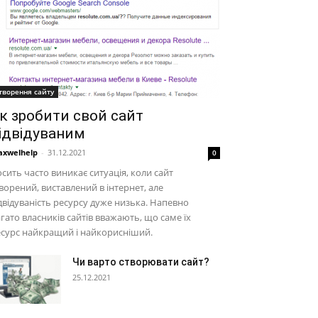
творення сайту
к зробити свой сайт
ідвідуваним
xwelhelp
-
31.12.2021
0
сить часто виникає ситуація, коли сайт
ворений, виставлений в інтернет, але
двідуваність ресурсу дуже низька. Напевно
гато власників сайтів вважають, що саме їх
сурс найкращий і найкорисніший.
Чи варто створювати сайт?
25.12.2021