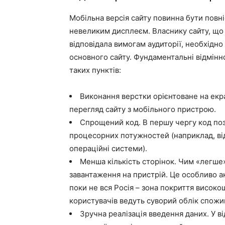
Мобільна версія сайту повинна бути повні
невеликим дисплеєм. Власнику сайту, що
відповідала вимогам аудиторії, необхідно
основного сайту. Фундаментальні відмінно
таких пунктів:
Виконання верстки орієнтоване на екр
перегляд сайту з мобільного пристрою.
Спрощений код. В першу чергу код поз
процесорних потужностей (наприклад, відм
операційні системи).
Менша кількість сторінок. Чим «легше
завантаження на пристрій. Це особливо ак
поки не вся Росія – зона покриття високо
користувачів ведуть суворий облік спожи
Зручна реалізація введення даних. У ві