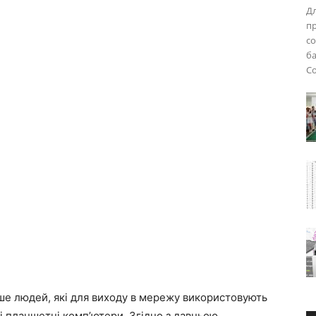
Дл
пр
со
ба
Со
ьше людей, які для виходу в мережу використовують
і планшетні комп’ютери. Згідно з давньою