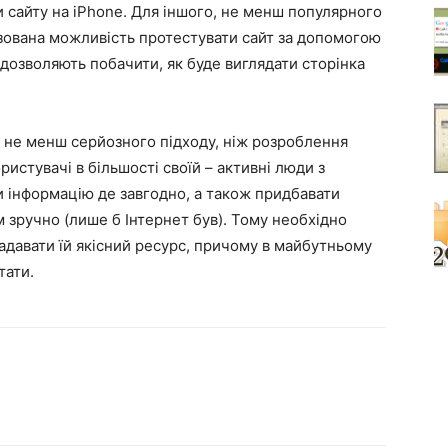
и сайту на iPhone. Для іншого, не менш популярного
зована можливість протестувати сайт за допомогою
 дозволяють побачити, як буде виглядати сторінка
є не менш серйозного підходу, ніж розроблення
истувачі в більшості своїй – активні люди з
 інформацію де завгодно, а також придбавати
їм зручно (лише б Інтернет був). Тому необхідно
надавати їй якісний ресурс, причому в майбутньому
тати.