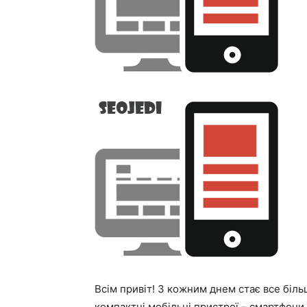
Всім привіт! З кожним днем стає все біл
компактні мобільні пристрої – смартфони 