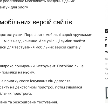
як реалізована можливість введення даних
вигун для блогу
мобільних версій сайтів
С
 протестувати. Перевірити мобільні версії «ручками»
Я
– місія нездійсненна. Але умільці зуміли знайти
в
іси для тестування мобільних версій сайтів у
ma
До
ст
 широко поширений інструмент. Потрібно лише
ві
о помилки на ньому.
ба
ре
 На початку свого існування він дозволяв
айту на декстопном пристрої, потім з’явилася
ільних пристроях.
ивне та безкоштовне тестування.