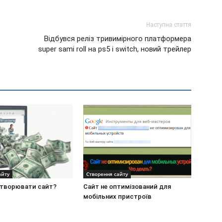
Наступна стаття
Відбувся реліз тривимірного платформера
super sami roll на ps5 і switch, новий трейлер
айту
Створення сайту
створювати сайт?
Сайт не оптимізований для
мобільних пристроїв