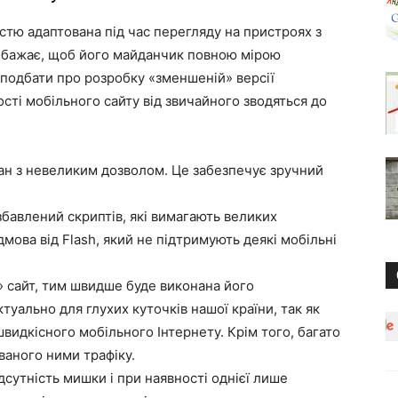
стю адаптована під час перегляду на пристроях з
 бажає, щоб його майданчик повною мірою
 подбати про розробку «зменшеній» версії
сті мобільного сайту від звичайного зводяться до
ан з невеликим дозволом. Це забезпечує зручний
бавлений скриптів, які вимагають великих
ова від Flash, який не підтримують деякі мобільні
» сайт, тим швидше буде виконана його
туально для глухих куточків нашої країни, так як
швидкісного мобільного Інтернету. Крім того, багато
ваного ними трафіку.
дсутність мишки і при наявності однієї лише