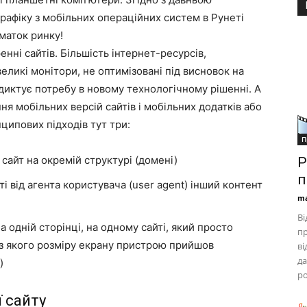
 трафіку з мобільних операційних систем в Рунеті
маток ринку!
нні сайтів. Більшість інтернет-ресурсів,
великі монітори, не оптимізовані під висновок на
 диктує потребу в новому технологічному рішенні. А
ння мобільних версій сайтів і мобільних додатків або
ципових підходів тут три:
П
айт на окремій структурі (домені)
Р
п
 від агента користувача (user agent) інший контент
ma
Ві
 одній сторінці, на одному сайті, який просто
пр
 з якого розміру екрану пристрою прийшов
ві
да
)
ро
ї сайту