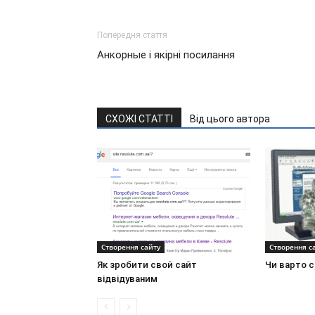
Попередня стаття
Анкорные і якірні посилання
СХОЖІ СТАТТІ
Від цього автора
Створення сайту
Створення с
Як зробити свой сайт
Чи варто 
відвідуваним