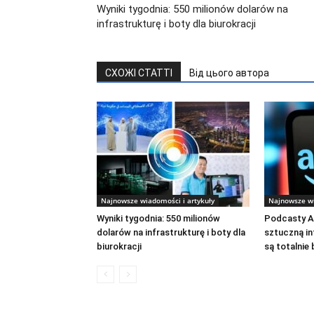
Wyniki tygodnia: 550 milionów dolarów na
infrastrukturę i boty dla biurokracji
СХОЖІ СТАТТІ
Від цього автора
Najnowsze wiadomości i artykuły
Najnowsze wi
Wyniki tygodnia: 550 milionów
Podcasty A
dolarów na infrastrukturę i boty dla
sztuczną in
biurokracji
są totalnie