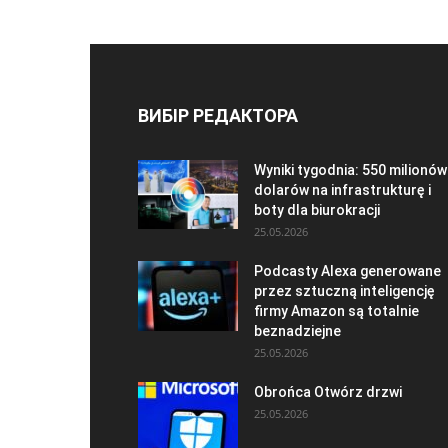
ВИБІР РЕДАКТОРА
Wyniki tygodnia: 550 milionów
dolarów na infrastrukturę i
boty dla biurokracji
25.05.2026
Podcasty Alexa generowane
przez sztuczną inteligencję
firmy Amazon są totalnie
beznadziejne
25.05.2026
Obrońca Otwórz drzwi
25.05.2026