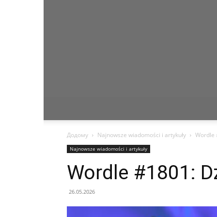
Додому
Najnowsze wiadomości i artykuły
Wordle 
Najnowsze wiadomości i artykuły
Wordle #1801: Dz
26.05.2026