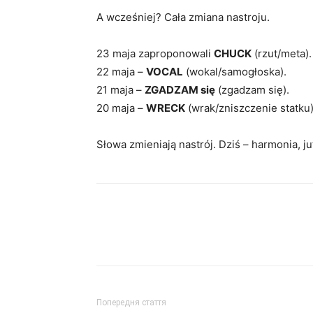
A wcześniej? Cała zmiana nastroju.
23 maja zaproponowali
CHUCK
(rzut/meta).
22 maja –
VOCAL
(wokal/samogłoska).
21 maja –
ZGADZAM się
(zgadzam się).
20 maja –
WRECK
(wrak/zniszczenie statku)
Słowa zmieniają nastrój. Dziś – harmonia, ju
Попередня стаття