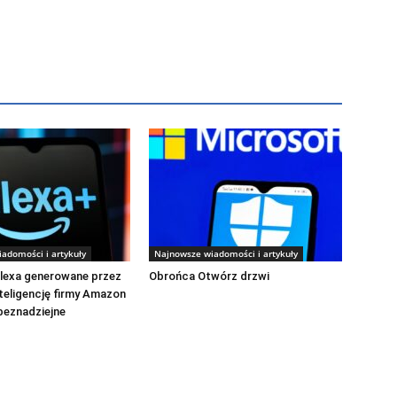
adomości i artykuły
Najnowsze wiadomości i artykuły
lexa generowane przez
Obrońca Otwórz drzwi
teligencję firmy Amazon
 beznadziejne