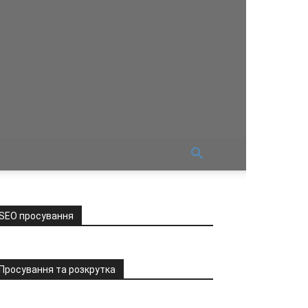
SEO просування
Просування та розкрутка