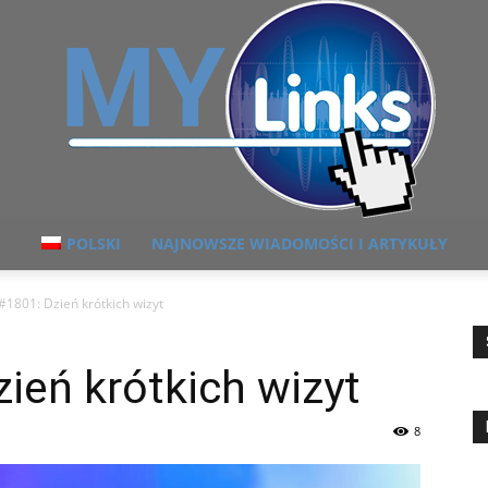
POLSKI
NAJNOWSZE WIADOMOŚCI I ARTYKUŁY
MyLink
#1801: Dzień krótkich wizyt
ień krótkich wizyt
8