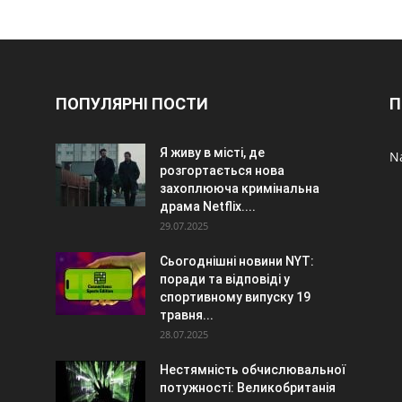
ПОПУЛЯРНІ ПОСТИ
П
Я живу в місті, де
N
розгортається нова
захоплююча кримінальна
драма Netflix....
29.07.2025
Сьогоднішні новини NYT:
поради та відповіді у
спортивному випуску 19
травня...
28.07.2025
Нестямність обчислювальної
потужності: Великобританія