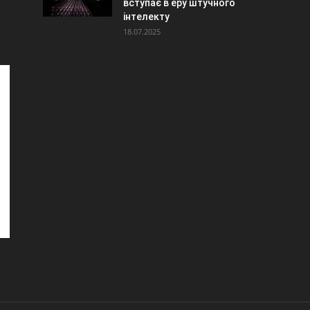
вступає в еру штучного
інтелекту
18.07.2025