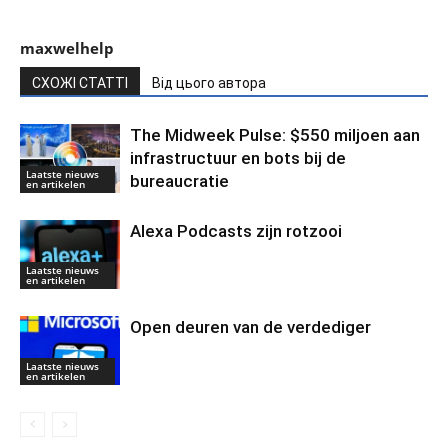
maxwelhelp
СХОЖІ СТАТТІ
Від цього автора
The Midweek Pulse: $550 miljoen aan
infrastructuur en bots bij de
Laatste nieuws
bureaucratie
en artikelen
Alexa Podcasts zijn rotzooi
Laatste nieuws
en artikelen
Open deuren van de verdediger
Laatste nieuws
en artikelen