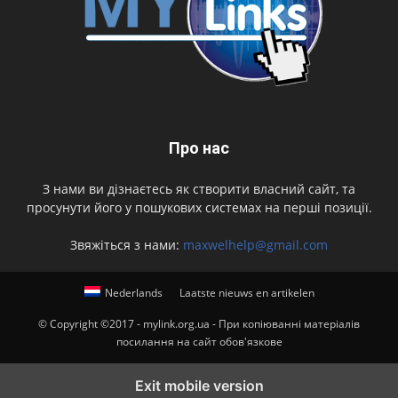
Про нас
З нами ви дізнаєтесь як створити власний сайт, та
просунути його у пошукових системах на перші позиції.
Звяжіться з нами:
maxwelhelp@gmail.com
Nederlands
Laatste nieuws en artikelen
© Copyright ©2017 - mylink.org.ua - При копіюванні матеріалів
посилання на сайт обов'язкове
Exit mobile version