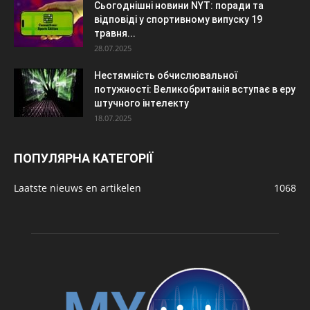
Сьогоднішні новини NYT: поради та
відповіді у спортивному випуску 19
травня...
28.07.2025
Нестямність обчислювальної
потужності: Великобританія вступає в еру
штучного інтелекту
18.07.2025
ПОПУЛЯРНА КАТЕГОРІЇ
Laatste nieuws en artikelen
1068