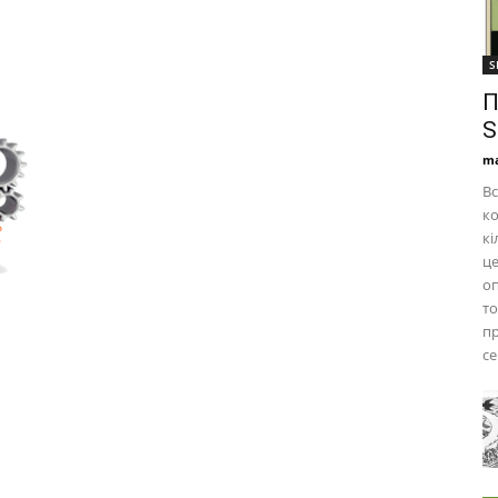
S
П
S
ma
Вс
ко
кі
це
оп
т
пр
се