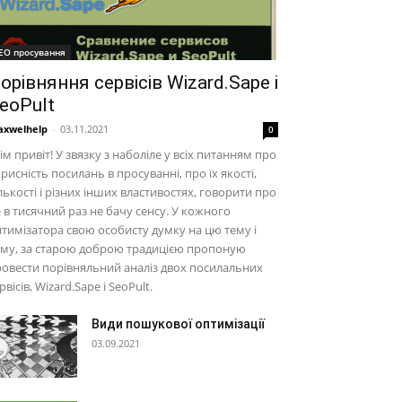
EO просування
орівняння сервісів Wizard.Sape і
eoPult
xwelhelp
-
03.11.2021
0
ім привіт! У звязку з наболіле у всіх питанням про
рисність посилань в просуванні, про їх якості,
лькості і різних інших властивостях, говорити про
 в тисячний раз не бачу сенсу. У кожного
тимізатора свою особисту думку на цю тему і
ому, за старою доброю традицією пропоную
овести порівняльний аналіз двох посилальних
рвісів, Wizard.Sape і SeoPult.
Види пошукової оптимізації
03.09.2021