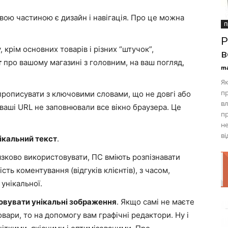
ливою частиною є дизайн і навігація. Про це можна
П
Р
 крім основних товарів і різних “штучок”,
в
т
про вашому магазині з головним, на ваш погляд,
ma
Як
пр
 прописувати з ключовими словами, що не довгі або
вл
ваші URL не заповнювали все вікно браузера. Це
пр
не
ві
ікальний текст
.
’язково використовувати, ПС вміють розпізнавати
ість коментування (відгуків клієнтів), з часом,
унікальної.
овувати унікальні зображення
. Якщо самі не маєте
вари, то на допомогу вам графічні редактори. Ну і