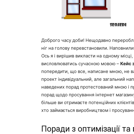
Доброго часу доби! Нещодавно переробля
ніг на голову перевстановили. Наповнили
Ось я і вирішив викласти на одному місц
висловлюватись сучасною мовою –
Кейс 
попередити, що все, написане мною, не в
проект індивідуальний, але загальний нап
наведених порад протестований мною і пр
порад щодо просування інтернет магазину
більше ви отримаєте потенційних клієнтів
хто займається виробництвом і просуван
Поради з оптимізації та