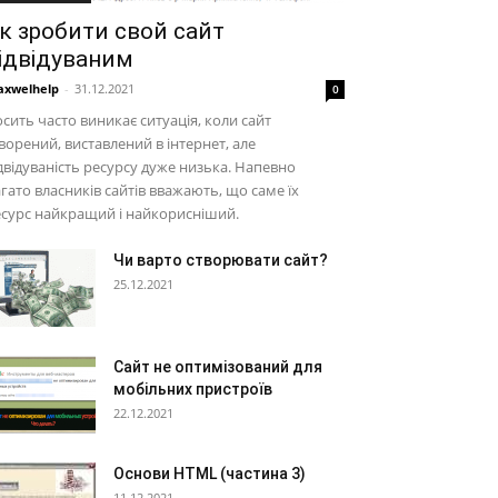
к зробити свой сайт
ідвідуваним
xwelhelp
-
31.12.2021
0
сить часто виникає ситуація, коли сайт
ворений, виставлений в інтернет, але
двідуваність ресурсу дуже низька. Напевно
гато власників сайтів вважають, що саме їх
сурс найкращий і найкорисніший.
Чи варто створювати сайт?
25.12.2021
Сайт не оптимізований для
мобільних пристроїв
22.12.2021
Основи HTML (частина 3)
11.12.2021