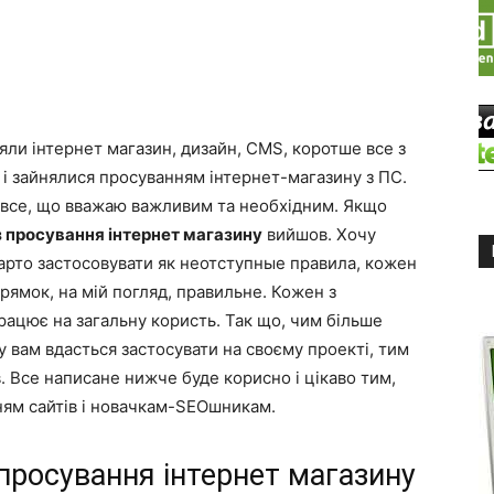
ли інтернет магазин, дизайн, CMS, коротше все з
 і зайнялися просуванням інтернет-магазину з ПС.
і, все, що вважаю важливим та необхідним. Якщо
з просування інтернет магазину
вийшов. Хочу
арто застосовувати як неотступные правила, кожен
рямок, на мій погляд, правильне. Кожен з
ацює на загальну користь. Так що, чим більше
 вам вдасться застосувати на своєму проекті, тим
. Все написане нижче буде корисно і цікаво тим,
ням сайтів і новачкам-ЅЕОшникам.
 просування інтернет магазину