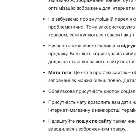
звичайно ж, зображення повинні бути ч
оптимізацію зображень для інтернет маг
Не забуваємо про внутрішній перелінко
проблематично. Тому використовуємо т
товаром, самі купуються товари і акції 
Наявність можливості залишати
відгук
продажу. Більшість користувачів вибир
додає на сторінки вашого сайту постій
Мета теги
. Це як і в простих сайтах –
заповнені як можна більш повно. Детал
Обов’язкова присутність кнопок соціал
Присутність чату дозволить вам дати на
інтернет-магазину в найкоротші термі
Налаштуйте
пошук по сайту
таким чино
виводилася з зображенням товару.