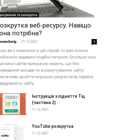
росування та розкрутка
озкрутка веб-ресурсу. Навіщо
она потрібна?
xwelhelp
-
27.12.2021
0
що ви є новачком у цій справі, то вам можна
обачити задавати подібні питання. Оскільки інші
асники сайтів прекрасно знають, що без
оведення заходів по розкручуванню сайту
можливо досягти хороших результатів, підняти
двідуваність сайту.
Інструкція з підняття Тіц
(частина 2)
11.12.2021
YouTube розкрутка
11.12.2021