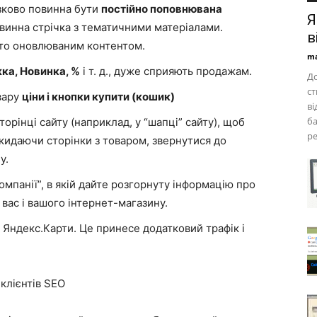
’язково повинна бути
постійно поповнювана
Я
овинна стрічка з тематичними матеріалами.
в
сто оновлюваним контентом.
ma
жка, Новинка, %
і т. д., дуже сприяють продажам.
До
ст
вару
ціни і кнопки купити (кошик)
ві
ба
орінці сайту (наприклад, у “шапці” сайту), щоб
ре
окидаючи сторінки з товаром, звернутися до
у.
омпанії”, в якій дайте розгорнуту інформацію про
 вас і вашого інтернет-магазину.
і Яндекс.Карти. Це принесе додатковий трафік і
клієнтів SEO