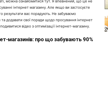
таті, можна ознайомитися тут. Я впевнений, що це не
суванні інтернет магазину. Але якщо ви застосуєте
 то результати вас порадують. Не забуваємо
и та додавати свої поради щодо просування інтернет
 подивитися відео з оптимізації інтернет-магазину.
нет-магазинів: про що забувають 90%