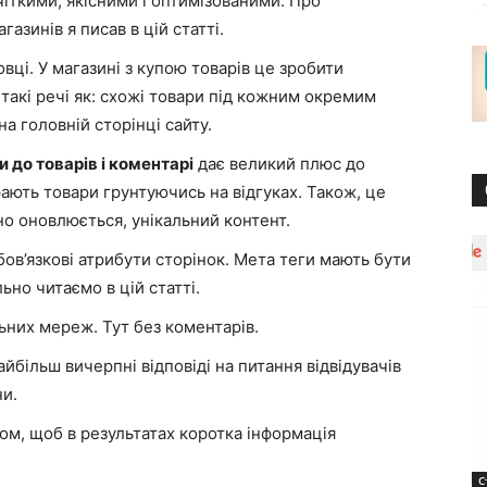
іткими, якісними і оптимізованими. Про
азинів я писав в цій статті.
вці. У магазині з купою товарів це зробити
акі речі як: схожі товари під кожним окремим
на головній сторінці сайту.
и до товарів і коментарі
дає великий плюс до
ають товари грунтуючись на відгуках. Також, це
но оновлюється, унікальний контент.
 обов’язкові атрибути сторінок. Мета теги мають бути
ьно читаємо в цій статті.
ьних мереж. Тут без коментарів.
йбільш вичерпні відповіді на питання відвідувачів
ни.
м, щоб в результатах коротка інформація
С