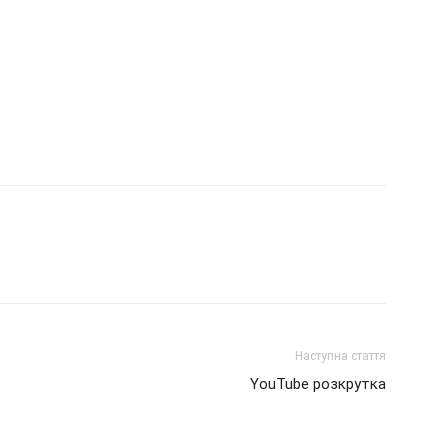
Наступна стаття
YouTube розкрутка