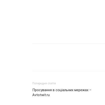
Попередня стаття
Просування в соціальних мережах –
Avtotwit.ru