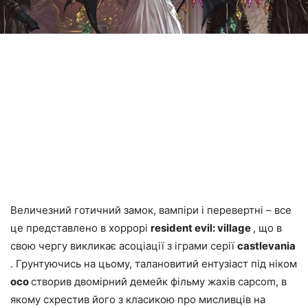
Величезний готичний замок, вампіри і перевертні – все
це представлено в хоррорі
resident evil: village
, що в
свою чергу викликає асоціації з іграми серії
castlevania
. Грунтуючись на цьому, талановитий ентузіаст під ніком
oco
створив двомірний демейк фільму жахів capcom, в
якому схрестив його з класикою про мисливців на