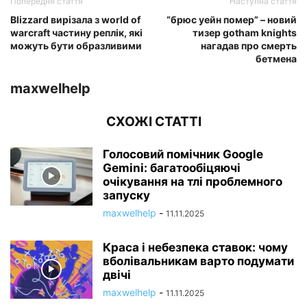
Попередня стаття
Наступна стаття
Blizzard вирізала з world of
“брюс уейн помер” – новий
warcraft частину реплік, які
тизер gotham knights
можуть бути образливими
нагадав про смерть
бетмена
maxwelhelp
СХОЖІ СТАТТІ
Голосовий помічник Google
Gemini: багатообіцяючі
очікування на тлі проблемного
запуску
maxwelhelp
-
11.11.2025
Краса і небезпека ставок: чому
вболівальникам варто подумати
двічі
maxwelhelp
-
11.11.2025