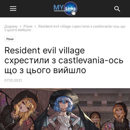
Додому
Різне
Resident evil village схрестили з castlevania-ось що
з цього вийшло
Різне
Resident evil village
схрестили з castlevania-ось
що з цього вийшло
07.10.2021