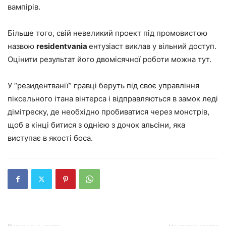
вампірів.
Більше того, свій невеликий проект під промовистою
назвою
residentvania
ентузіаст виклав у вільний доступ.
Оцінити результат його двомісячної роботи можна тут.
У “резидентванії” гравці беруть під своє управління
піксельного ітана вінтерса і відправляються в замок леді
дімітреску, де необхідно пробиватися через монстрів,
щоб в кінці битися з однією з дочок альсіни, яка
виступає в якості боса.