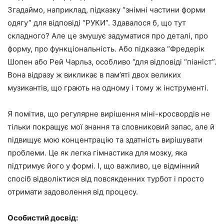
Згадаймо, наприклад, підказку “знімні частини форми
одягу” для відповіді “РУКИ”. Здавалося б, що тут
складного? Але це змушує задуматися про деталі, про
форму, про функціональність. Або підказка “Фредерік
Шопен або Рей Чарльз, особливо “для відповіді “піаніст”.
Вона відразу ж викликає в пам’яті двох великих
музикантів, що грають на одному і тому ж інструменті.
Я помітив, що регулярне вирішення міні-кросвордів не
тільки покращує мої знання та словниковий запас, але й
підвищує мою концентрацію та здатність вирішувати
проблеми. Це як легка гімнастика для мозку, яка
підтримує його у формі. І, що важливо, це відмінний
спосіб відволіктися від повсякденних турбот і просто
отримати задоволення від процесу.
Особистий досвід: