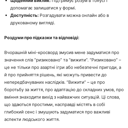
Щоденний виклик:
Підтримує розум в тонусі і
допомагає залишатися у формі.
Доступність:
Розгадувати можна онлайн або в
друкованому вигляді.
Роздуми про підказки та відповіді:
Вчорашній міні-кросворд змусив мене задуматися про
значення слів “ризиковано” та “вижити”. “Ризиковано” –
це не тільки про азартні ігри або небезпечні пригоди, а
й про прийняття рішень, які можуть привести до
непередбачуваних наслідків. “Вижити” – це про
боротьбу за життя, про адаптацію до складних умов, про
вміння знаходити вихід з найважчих ситуацій. Ці слова,
що здаються простими, насправді містять в собі
глибокий сенс і змушують задуматися про важливі
аспекти людського життя.