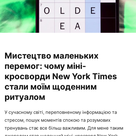
Мистецтво маленьких
перемог: чому міні-
кросворди New York Times
стали моїм щоденним
ритуалом
У сучасному світі, переповненому інформацією та
стресом, пошук моментів спокою та розумових
тренувань стає все більш важливим. Для мене таким
джерелом став щоденний міні-кросворд New York