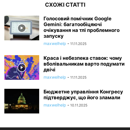
СХОЖІ СТАТТІ
Голосовий помічник Google
Gemini: багатообіцяючі
очікування на тлі проблемного
запуску
maxwelhelp
-
11.11.2025
Краса і небезпека ставок: чому
вболівальникам варто подумати
двічі
maxwelhelp
-
11.11.2025
Бюджетне управління Конгресу
підтверджує, що його зламали
maxwelhelp
-
10.11.2025