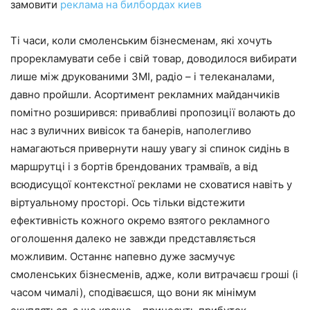
замовити
реклама на билбордах киев
Ті часи, коли смоленським бізнесменам, які хочуть
прорекламувати себе і свій товар, доводилося вибирати
лише між друкованими ЗМІ, радіо – і телеканалами,
давно пройшли. Асортимент рекламних майданчиків
помітно розширився: привабливі пропозиції волають до
нас з вуличних вивісок та банерів, наполегливо
намагаються привернути нашу увагу зі спинок сидінь в
маршрутці і з бортів брендованих трамваїв, а від
всюдисущої контекстної реклами не сховатися навіть у
віртуальному просторі. Ось тільки відстежити
ефективність кожного окремо взятого рекламного
оголошення далеко не завжди представляється
можливим. Останнє напевно дуже засмучує
смоленських бізнесменів, адже, коли витрачаєш гроші (і
часом чималі), сподіваєшся, що вони як мінімум