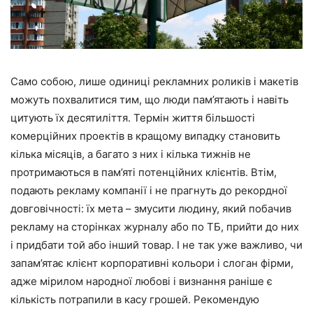
Само собою, лише одиниці рекламних роликів і макетів
можуть похвалитися тим, що люди пам’ятають і навіть
цитують їх десятиліття. Термін життя більшості
комерційних проектів в кращому випадку становить
кілька місяців, а багато з них і кілька тижнів не
протримаються в пам’яті потенційних клієнтів. Втім,
подають рекламу компанії і не прагнуть до рекордної
довговічності: їх мета – змусити людину, який побачив
рекламу на сторінках журналу або по ТБ, прийти до них
і придбати той або інший товар. І не так уже важливо, чи
запам’ятає клієнт корпоративні кольори і слоган фірми,
адже мірилом народної любові і визнання раніше є
кількість потрапили в касу грошей. Рекомендую