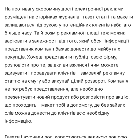
На противагу скороминущості електронної реклами
розміщені на сторінках журналів і газет статті та макети
залишаються під рукою у потенційних клієнтів набагато
більше часу. Та й розмір рекламної площі теж можна
варіювати в залежності від того, який обсяг інформації
представник компанії бажає донести до майбутніх
покупців. Хочеш представити публіці свою фірму,
розповісти про те, звідки ви взялися і чим можете
здивувати і порадувати клієнтів – замовляй рекламну
статтю на смугу або викупай цілий розворот. Компанія
не потребує представлення, але необхідно
презентувати новий продукт або розповісти про акцію,
що проходить – макет тобі в допомогу, де без зайвих
слів можна донести до клієнтів всю необхідну
інформацію.
Газети і журнали досі користуються великою довірою