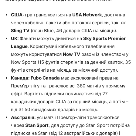
США:
гра транслюється на
USA Network
, доступна
через кабельні пакети або потокові сервіси, такі як
Sling TV
(план Blue, 46 доларів США на місяць).
UK:
Фанати можуть дивитися на
Sky Sports Premier
League
. Користувачі кабельного телебачення
можуть користуватися
Now TV
разом із членством у
Now Sports (15 фунтів стерлінгів за денний квиток, 35
фунтів стерлінгів на місяць за місячний доступ).
Канада:
Fubo Canada
має ексклюзивні права на
Прем’єр-лігу та транслює всі 380 матчів у прямому
ефірі. Вартість підписки починається від 27
канадських доларів США за перший місяць, а потім –
від 31,50 канадських доларів на місяць.
Австралія:
усі матчі Прем’єр-ліги транслюються
через
Stan Sport
, для доступу до Stan Sport потрібна
підписка на Stan (від 12 австралійських доларів) і