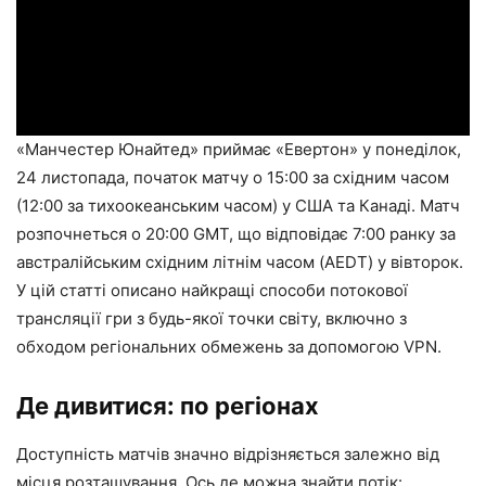
«Манчестер Юнайтед» приймає «Евертон» у понеділок,
24 листопада, початок матчу о 15:00 за східним часом
(12:00 за тихоокеанським часом) у США та Канаді. Матч
розпочнеться о 20:00 GMT, що відповідає 7:00 ранку за
австралійським східним літнім часом (AEDT) у вівторок.
У цій статті описано найкращі способи потокової
трансляції гри з будь-якої точки світу, включно з
обходом регіональних обмежень за допомогою VPN.
Де дивитися: по регіонах
Доступність матчів значно відрізняється залежно від
місця розташування. Ось де можна знайти потік: