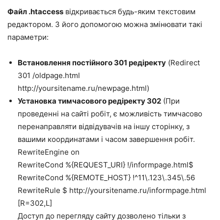
Файл .htaccess
відкривається будь-яким текстовим
редактором. З його допомогою можна змінювати такі
параметри:
Встановлення постійного 301 редіректу
(Redirect
301 /oldpage.html
http://yoursitename.ru/newpage.html)
Установка тимчасового редіректу 302
(При
проведенні на сайті робіт, є можливість тимчасово
перенаправляти відвідувачів на іншу сторінку, з
вашими координатами і часом завершення робіт.
RewriteEngine on
RewriteCond %{REQUEST_URI} !/informpage.html$
RewriteCond %{REMOTE_HOST} !^11\.123\.345\.56
RewriteRule $ http://yoursitename.ru/informpage.html
[R=302,L]
Доступ до перегляду сайту дозволено тільки з