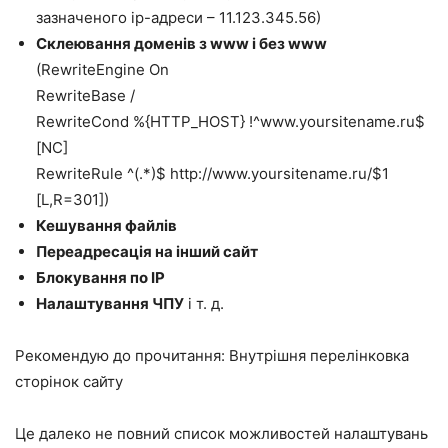
зазначеного ip-адреси – 11.123.345.56)
Склеювання доменів з www і без www
(RewriteEngine On
RewriteBase /
RewriteCond %{HTTP_HOST} !^www.yoursitename.ru$
[NC]
RewriteRule ^(.*)$ http://www.yoursitename.ru/$1
[L,R=301])
Кешування файлів
Переадресація на інший сайт
Блокування по IP
Налаштування ЧПУ
і т. д.
Рекомендую до прочитання: Внутрішня перелінковка
сторінок сайту
Це далеко не повний список можливостей налаштувань