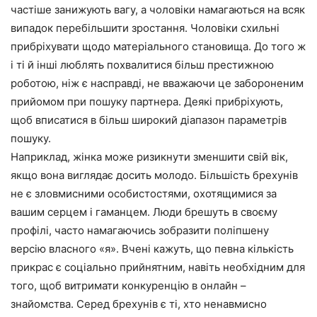
частіше занижують вагу, а чоловіки намагаються на всяк
випадок перебільшити зростання. Чоловіки схильні
прибріхувати щодо матеріального становища. До того ж
і ті й інші люблять похвалитися більш престижною
роботою, ніж є насправді, не вважаючи це забороненим
прийомом при пошуку партнера. Деякі прибріхують,
щоб вписатися в більш широкий діапазон параметрів
пошуку.
Наприклад, жінка може ризикнути зменшити свій вік,
якщо вона виглядає досить молодо. Більшість брехунів
не є зловмисними особистостями, охотящимися за
вашим серцем і гаманцем. Люди брешуть в своєму
профілі, часто намагаючись зобразити поліпшену
версію власного «я». Вчені кажуть, що певна кількість
прикрас є соціально прийнятним, навіть необхідним для
того, щоб витримати конкуренцію в онлайн –
знайомства. Серед брехунів є ті, хто ненавмисно