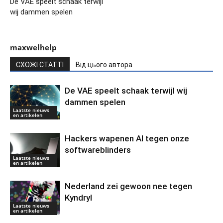
De VAE speelt schaak terwijl
wij dammen spelen
maxwelhelp
СХОЖІ СТАТТІ
Від цього автора
De VAE speelt schaak terwijl wij
dammen spelen
Laatste nieuws
en artikelen
Hackers wapenen AI tegen onze
softwareblinders
Laatste nieuws
en artikelen
Nederland zei gewoon nee tegen
Kyndryl
Laatste nieuws
en artikelen