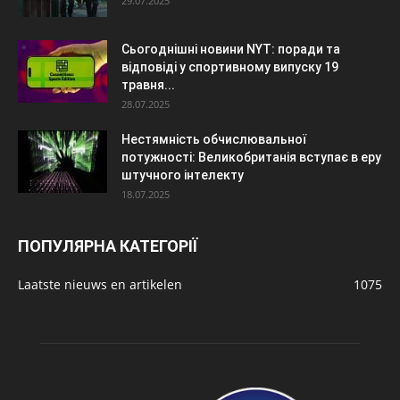
29.07.2025
Сьогоднішні новини NYT: поради та
відповіді у спортивному випуску 19
травня...
28.07.2025
Нестямність обчислювальної
потужності: Великобританія вступає в еру
штучного інтелекту
18.07.2025
ПОПУЛЯРНА КАТЕГОРІЇ
Laatste nieuws en artikelen
1075