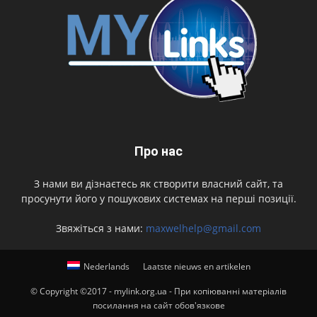
Про нас
З нами ви дізнаєтесь як створити власний сайт, та
просунути його у пошукових системах на перші позиції.
Звяжіться з нами:
maxwelhelp@gmail.com
Nederlands
Laatste nieuws en artikelen
© Copyright ©2017 - mylink.org.ua - При копіюванні матеріалів
посилання на сайт обов'язкове