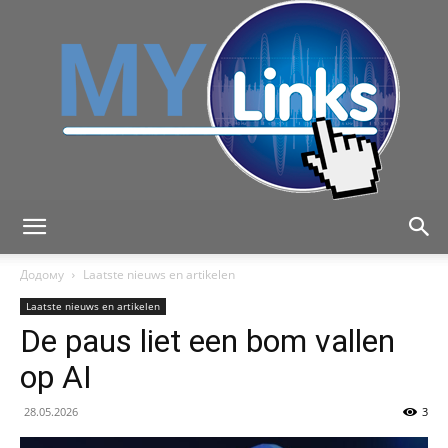
MyLink
Додому
Laatste nieuws en artikelen
Laatste nieuws en artikelen
De paus liet een bom vallen
op AI
28.05.2026
3