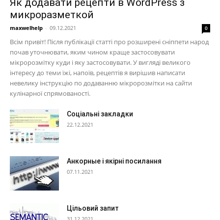
Як додавати рецепти в WordPress з
микроразметкой
maxwelhelp
-
09.12.2021
0
Всім привіт! Після публікації статті про розширені сніппети народ
почав уточнювати, яким чином краще застосовувати
мікророзмітку куди і яку застосовувати. У вигляді великого
інтересу до теми їжі, напоїв, рецептів я вирішив написати
невелику інструкцію по додаванню мікророзмітки на сайти
кулінарної спрямованості.
Соціальні закладки
22.12.2021
Анкорные і якірні посилання
07.11.2021
Цільовий запит
31.12.2021