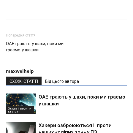
Попередня стаття
ОАЕ грають у шахи, поки ми
граємо у шашки
maxwelhelp
СХОЖІ СТАТТІ
Від цього автора
ОАЕ грають у шахи, поки ми граємо
у шашки
Останні новини
та статті
Хакери озброюються ІІ проти
наших «сліпих зон» у ПЗ