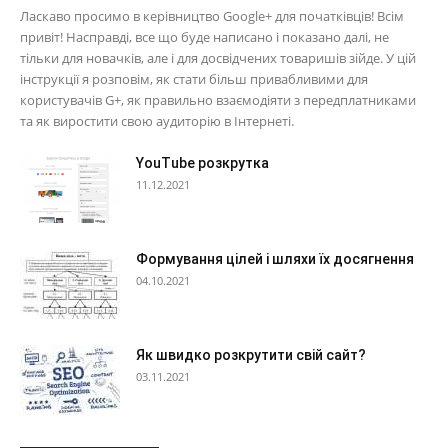
Ласкаво просимо в керівництво Google+ для початківців! Всім
привіт! Насправді, все що буде написано і показано далі, не
тільки для новачків, але і для досвідчених товаришів зійде. У цій
інструкції я розповім, як стати більш привабливими для
користувачів G+, як правильно взаємодіяти з передплатниками
та як виростити свою аудиторію в Інтернеті.
YouTube розкрутка
11.12.2021
Формування цілей і шляхи їх досягнення
04.10.2021
Як швидко розкрутити свій сайт?
03.11.2021