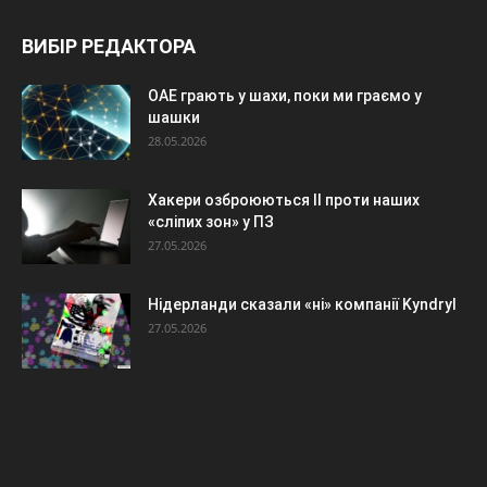
ВИБІР РЕДАКТОРА
ОАЕ грають у шахи, поки ми граємо у
шашки
28.05.2026
Хакери озброюються ІІ проти наших
«сліпих зон» у ПЗ
27.05.2026
Нідерланди сказали «ні» компанії Kyndryl
27.05.2026