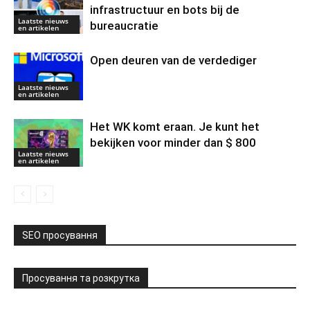
infrastructuur en bots bij de
Laatste nieuws
bureaucratie
en artikelen
Open deuren van de verdediger
Laatste nieuws
en artikelen
Het WK komt eraan. Je kunt het
bekijken voor minder dan $ 800
Laatste nieuws
en artikelen
SEO просування
Просування та розкрутка