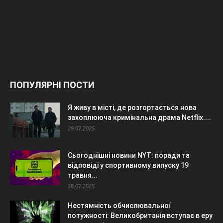
ПОПУЛЯРНІ ПОСТИ
Я живу в місті, де розгортається нова
захоплююча кримінальна драма Netflix....
29.07.2025
Сьогоднішні новини NYT: поради та
відповіді у спортивному випуску 19
травня...
28.07.2025
Нестямність обчислювальної
потужності: Великобританія вступає в еру