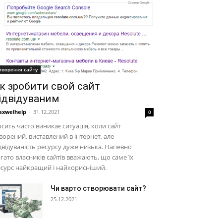
творення сайту
к зробити свой сайт
ідвідуваним
xwelhelp
-
31.12.2021
0
сить часто виникає ситуація, коли сайт
ворений, виставлений в інтернет, але
двідуваність ресурсу дуже низька. Напевно
гато власників сайтів вважають, що саме їх
сурс найкращий і найкорисніший.
Чи варто створювати сайт?
25.12.2021