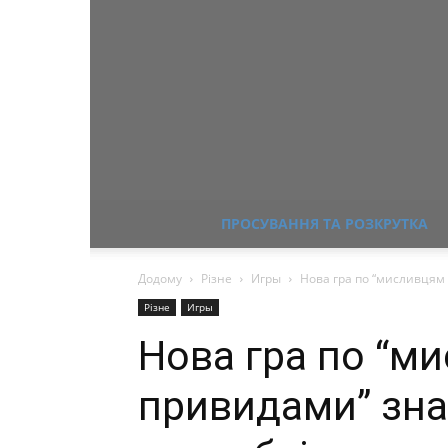
ПРОСУВАННЯ ТА РОЗКРУТКА
Додому
Різне
Игры
Нова гра по “мисливцям 
Різне
Игры
Нова гра по “м
привидами” зна