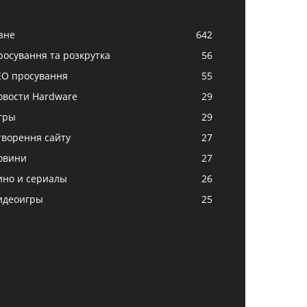
ізне
642
росування та розкрутка
56
EO просування
55
овости Hardware
29
гры
29
творення сайту
27
овини
27
ино и сериалы
26
идеоигры
25