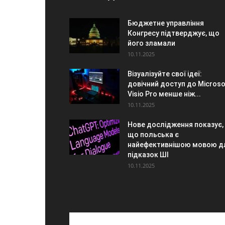
Бюджетне управління
Конгресу підтверджує, що
його зламали
10.11.2025
Візуалізуйте свої ідеї:
довічний доступ до Microso
Visio Pro менше ніж...
10.11.2025
Нове дослідження показує,
що польська є
найефективнішою мовою д
підказок ШІ
10.11.2025