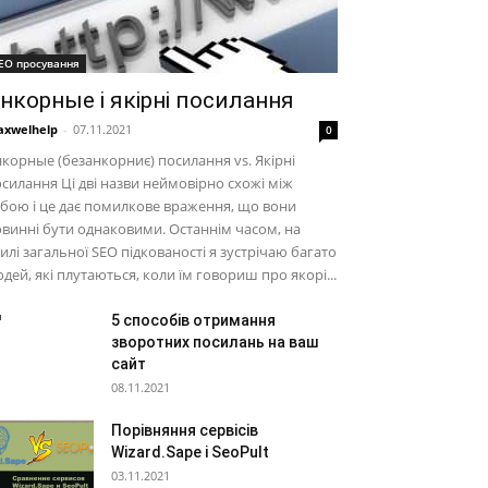
EO просування
нкорные і якірні посилання
xwelhelp
-
07.11.2021
0
корные (безанкорниє) посилання vs. Якірні
силання Ці дві назви неймовірно схожі між
бою і це дає помилкове враження, що вони
винні бути однаковими. Останнім часом, на
илі загальної SEO підкованості я зустрічаю багато
дей, які плутаються, коли їм говориш про якорі...
5 способів отримання
зворотних посилань на ваш
сайт
08.11.2021
Порівняння сервісів
Wizard.Sape і SeoPult
03.11.2021