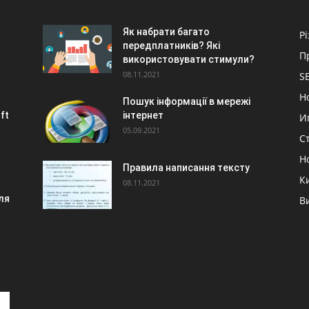
Як набрати багато
Р
передплатників? Які
П
використовувати стимули?
08.11.2021
S
Н
Пошук інформації в мережі
ft
інтернет
И
05.09.2021
С
Н
Правила написання тексту
К
08.11.2021
ля
В