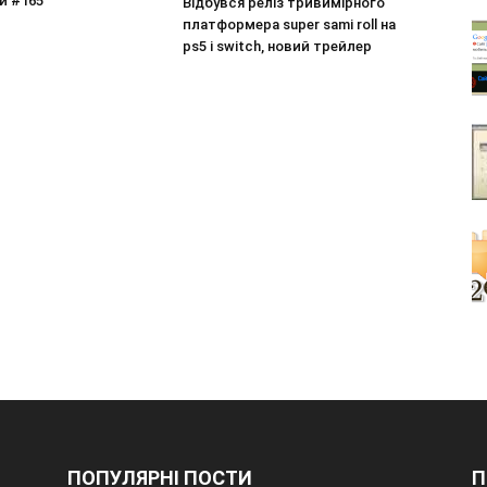
й #165
Відбувся реліз тривимірного
платформера super sami roll на
ps5 і switch, новий трейлер
ПОПУЛЯРНІ ПОСТИ
П