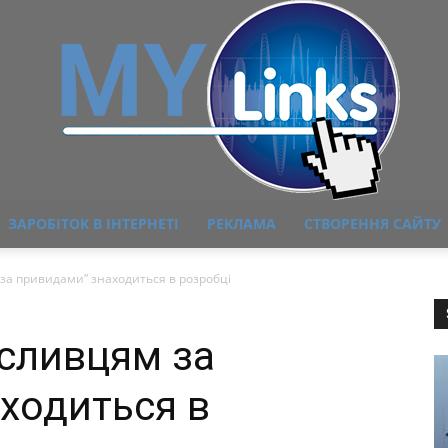
ЗАРОБІТОК В ІНТЕРНЕТІ
РЕКЛАМА
СТВОРЕННЯ САЙТУ
MyLink
за привидами” знаходиться в розробці
исливцям за
ходиться в