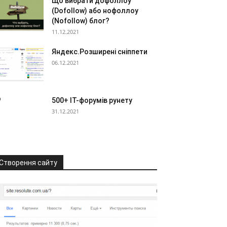
Що вибрати дофоллоу
(Dofollow) або нофоллоу
(Nofollow) блог?
11.12.2021
Яндекс.Розширені сніппети
06.12.2021
500+ IT-форумів рунету
31.12.2021
Створення сайту