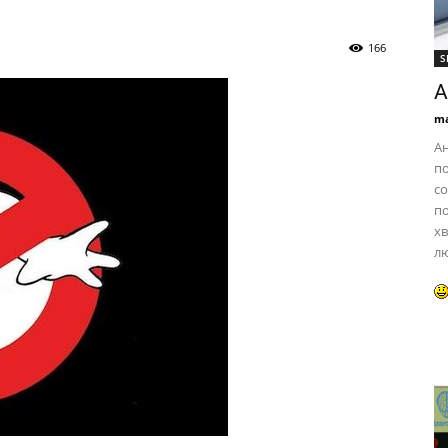
166
S
А
ma
Ан
по
со
по
хв
лю