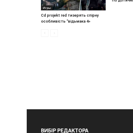
По дотичні
Игры
Cd projekt red тизерять спірну
особливість “відьмака 4»
ВИБІР РЕДАКТОРА