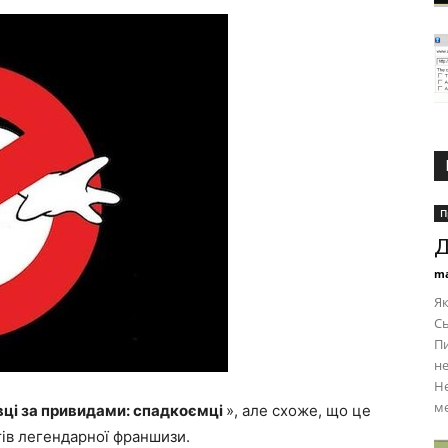
П
Д
ma
Як
Сь
Пи
не
Не
м
ці за привидами: спадкоємці
», але схоже, що це
тів легендарної франшизи.