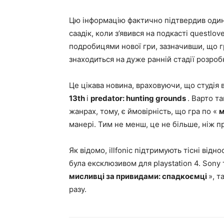
Цю інформацію фактично підтвердив один із
саадік, коли з’явився на подкасті questlo
подробицями нової гри, зазначивши, що г
знаходиться на дуже ранній стадії розроб
Це цікава новина, враховуючи, що студія
13th
і
predator: hunting grounds
. Варто т
жанрах, тому, є ймовірність, що гра по «
м
манері. Тим не менш, це не більше, ніж 
Як відомо, illfonic підтримують тісні відно
була ексклюзивом для playstation 4. Son
мисливці за привидами: спадкоємці
», т
разу.