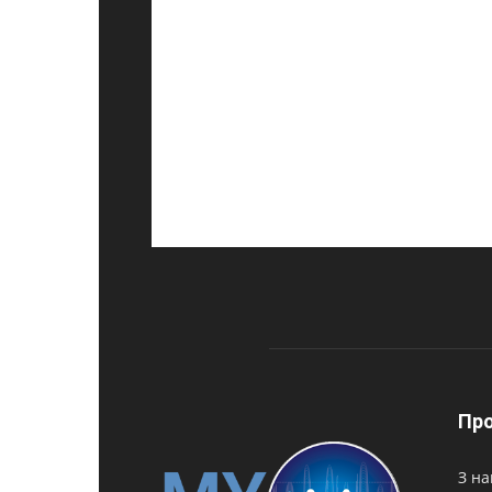
Про
З на