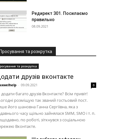
Редирект 301. Посилаємо
правильно
08.09.2021
Просування та розкрутка
росування та розкрутка
одати друзів вконтакте
xwelhelp
-
09.09.2021
0
 додати багато друзів Вконтакте? Всім привіт!
огодні розміщую так званий гостьовий пост.
ше його шановна Ганна Сергіївна, яка з
давнього часу щільно зайнялася SMM, SMO і т. п.
щодавно, по роботі, зіткнувся з соціальною
ережею Вконтакте.