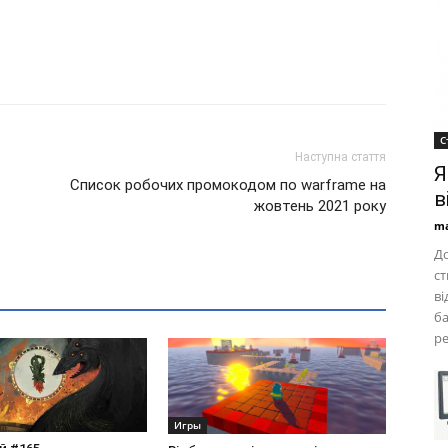
С
Наступна стаття
Я
Список робочих промокодом по warframe на
в
жовтень 2021 року
ma
До
ст
ві
ба
ре
Игры