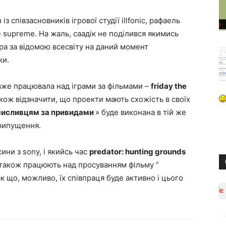
 співзасновників ігрової студії illfonic, рафаель
ve supreme. На жаль, саадік не поділився якимись
ра за відомою всесвіту на даний момент
ки.
 вже працювала над іграми за фільмами –
friday the
акож відзначити, що проекти мають схожість в своїх
исливцям за привидами
» буде виконана в тій же
припущення.
сини з sony, і якийсь час
predator: hunting grounds
y також працюють над просуванням фільму ”
ак що, можливо, їх співпраця буде активно і цього