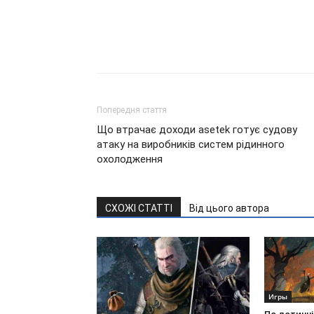
Попередня стаття
Що втрачає доходи asetek готує судову
атаку на виробників систем рідинного
охолодження
СХОЖІ СТАТТІ
Від цього автора
Игры