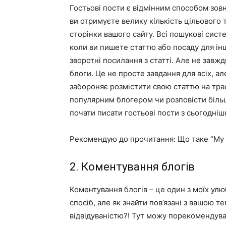
Гостьові пости є відмінним способом зов
ви отримуєте велику кількість цільового 
сторінки вашого сайту. Всі пошукові систе
коли ви пишете статтю або посаду для ін
зворотні посилання з статті. Але не завж
блоги. Це не просте завдання для всіх, ал
забороняє розмістити свою статтю на тра
популярним блогером чи розповісти більші
почати писати гостьові пости з сьогодніш
Рекомендую до прочитання: Що таке “My r
2. Коментування блогів
Коментування блогів – це один з моїх ул
спосіб, але як знайти пов’язані з вашою т
відвідуваністю?! Тут можу порекомендуват