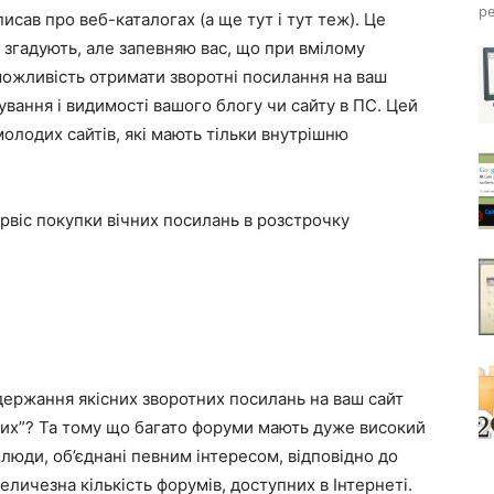
ре
писав про веб-каталогах (а ще тут і тут теж). Це
е згадують, але запевняю вас, що при вмілому
 можливість отримати зворотні посилання на ваш
ксування і видимості вашого блогу чи сайту в ПС. Цей
олодих сайтів, які мають тільки внутрішню
віс покупки вічних посилань в розстрочку
держання якісних зворотних посилань на ваш сайт
 них”? Та тому що багато форуми мають дуже високий
 люди, об’єднані певним інтересом, відповідно до
еличезна кількість форумів, доступних в Інтернеті.