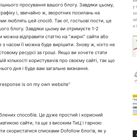
ва
нішнього просування вашого блогу. Завдяки цьому,
у 
трафіку і, звичайно ж, зворотних посилань на
за
це
ми люблять цей спосіб. Так от, гостьові пости, це
а 
шого блогу. Завдяки цьому ви отримуєте 1-2
ди можна відправити статтю на “жирні” сайти або
е з часом її можна буде вирішити. Знову ж, ніхто не
стовому ресурсі за гроші. Якщо ви хочете стати
й кількості користувачів про своєму сайті, так що
нього дня і буде вам загальне визнання.
esponse is on my own website”
юблених способів. Це дуже простий і корисний
ематикою сайти, та ще з високим ТиЦ і гарною
и скористатися списками Dofollow блогів, як у