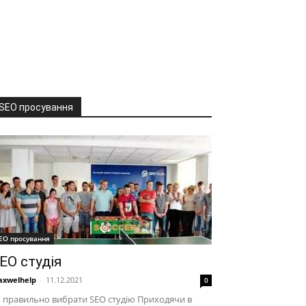
SEO просування
EO просування
EO студія
xwelhelp
-
11.12.2021
0
 правильно вибрати SEO студію Приходячи в