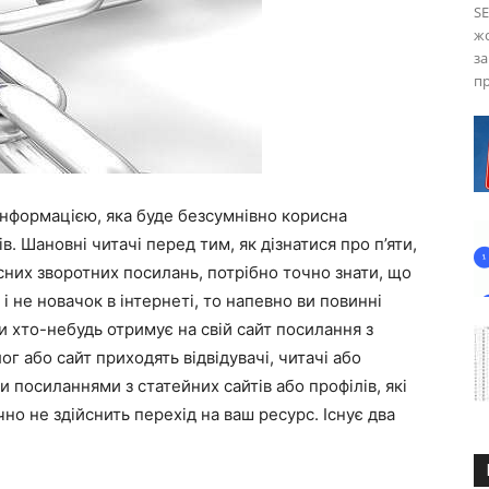
SE
жо
за
пр
 інформацією, яка буде безсумнівно корисна
. Шановні читачі перед тим, як дізнатися про п’яти,
сних зворотних посилань, потрібно точно знати, що
і не новачок в інтернеті, то напевно ви повинні
и хто-небудь отримує на свій сайт посилання з
лог або сайт приходять відвідувачі, читачі або
и посиланнями з статейних сайтів або профілів, які
очно не здійснить перехід на ваш ресурс. Існує два