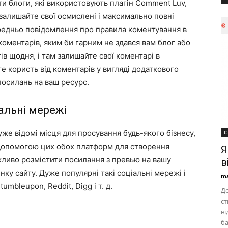
и блоги, які використовують плагін Comment Luv,
 залишайте свої осмислені і максимально повні
редньо повідомлення про правила коментування в
коментарів, яким би гарним не здався вам блог або
гів щодня, і там залишайте свої коментарі в
е користь від коментарів у вигляді додаткового
 посилань на ваш ресурс.
іальні мережі
уже відомі місця для просування будь-якого бізнесу,
С
допомогою цих обох платформ для створення
Я
жливо розмістити посилання з превью на вашу
в
нку сайту. Дуже популярні такі соціальні мережі і
ma
tumbleupon, Reddit, Digg і т. д.
До
ст
ві
ба