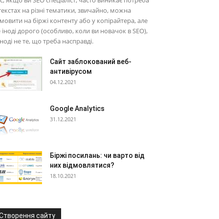
с, якщо ви SEO спеціаліст, часто виникає потреба
текстах на різні тематики, звичайно, можна
мовити на біржі контенту або у копірайтера, але
 іноді дорого (особливо, коли ви новачок в SEO),
іноді не те, що треба насправді.
Сайт заблокований веб-
антивірусом
04.12.2021
Google Analytics
31.12.2021
Біржі посилань: чи варто від
них відмовлятися?
18.10.2021
Створення сайту