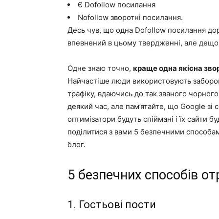
Є Dofollow посилання
Nofollow зворотні посилання.
Десь чув, що одна Dofollow посилання до
впевнений в цьому твердженні, але дещо 
Одне знаю точно,
краще одна якісна зво
Найчастіше люди використовують заборо
трафіку, вдаючись до так званого чорног
деякий час, але пам’ятайте, що Google зі с
оптимізатори будуть спіймані і їх сайти б
поділитися з вами 5 безпечними способа
блог.
5 безпечних способів о
1. Гостьові пости