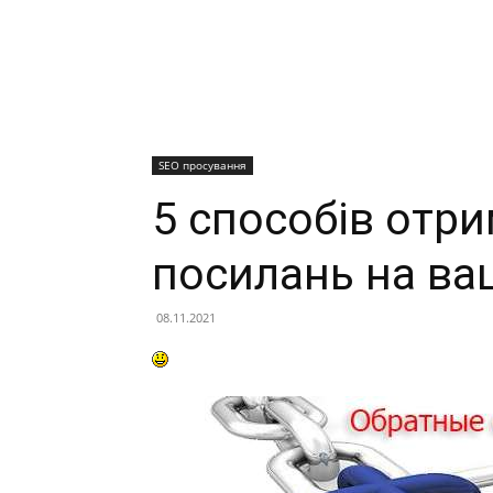
SEO просування
5 способів отр
посилань на ва
08.11.2021