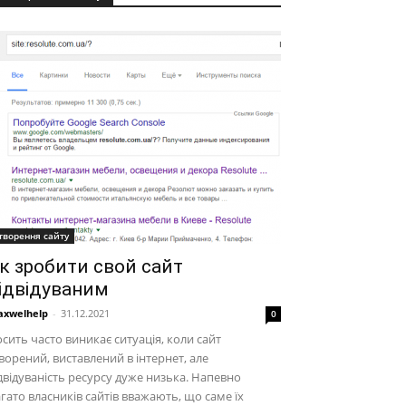
творення сайту
к зробити свой сайт
ідвідуваним
xwelhelp
-
31.12.2021
0
сить часто виникає ситуація, коли сайт
ворений, виставлений в інтернет, але
двідуваність ресурсу дуже низька. Напевно
гато власників сайтів вважають, що саме їх