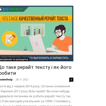
росування та розкрутка
о таке рерайт тексту і як його
робити
xwelhelp
-
08.11.2021
0
аття від 2 червня 2014 року. Останнє оновлення
 березня 2017 року Всім привіт! Ви коли-небудь
давалися питанням як робити рерайт тексту так,
 б він виходив унікальним на 100% ? Напевно у