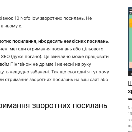
рівнює 10 Nofollow зворотних посилань. Не
в ньому є.
ротнє посилання, ніж десять неякісних посилань
.
нені методи отримання посилань або цільового
о SEO (дуже погано). Це звичайно може працювати
воїм Пінгвіном не дрімає і нечесні на руку
удуть нещадно забанені. Так що сьогодні я тут хочу
П
ми отримання зворотних посилань на ваш сайт або
Щ
з
ma
тримання зворотних посилань
Ст
13
за
що