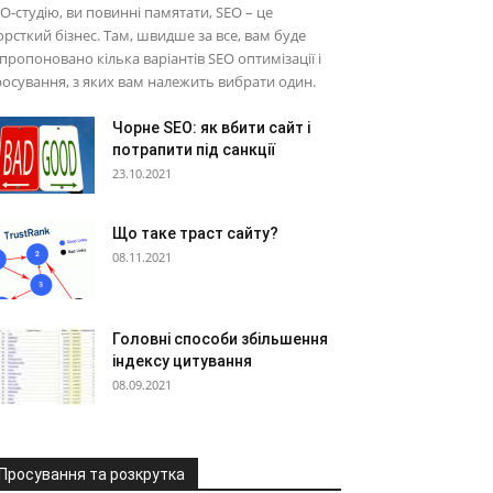
O-студію, ви повинні памятати, SEO – це
рсткий бізнес. Там, швидше за все, вам буде
пропоновано кілька варіантів SEO оптимізації і
осування, з яких вам належить вибрати один.
Чорне SEO: як вбити сайт і
потрапити під санкції
23.10.2021
Що таке траст сайту?
08.11.2021
Головні способи збільшення
індексу цитування
08.09.2021
Просування та розкрутка