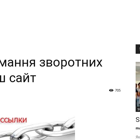
имання зворотних
ш сайт
705
S
S
ma
Як