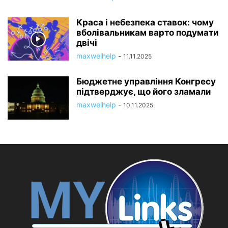
Краса і небезпека ставок: чому
вболівальникам варто подумати
двічі
maxwelhelp
-
11.11.2025
Бюджетне управління Конгресу
підтверджує, що його зламали
maxwelhelp
-
10.11.2025