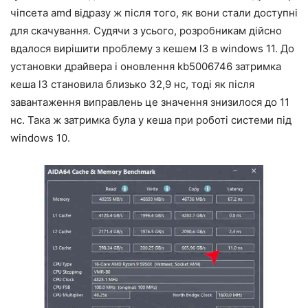
чіпсета amd відразу ж після того, як вони стали доступні
для скачування. Судячи з усього, розробникам дійсно
вдалося вирішити проблему з кешем l3 в windows 11. До
установки драйвера і оновлення kb5006746 затримка
кеша l3 становила близько 32,9 нс, тоді як після
завантаження виправлень це значення знизилося до 11
нс. Така ж затримка була у кеша при роботі системи під
windows 10.