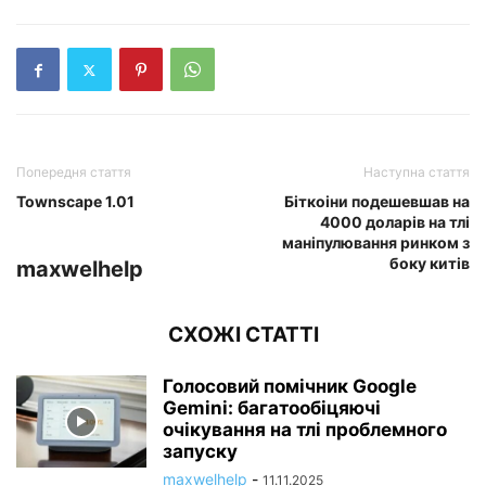
Попередня стаття
Наступна стаття
Townscape 1.01
Біткоіни подешевшав на
4000 доларів на тлі
маніпулювання ринком з
боку китів
maxwelhelp
СХОЖІ СТАТТІ
Голосовий помічник Google
Gemini: багатообіцяючі
очікування на тлі проблемного
запуску
maxwelhelp
-
11.11.2025