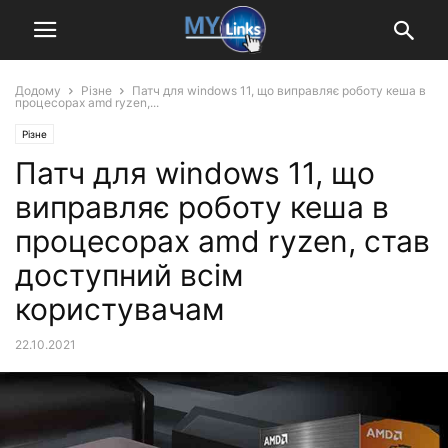
Додому
Різне
Патч для windows 11, що виправляє роботу кеша в
процесорах amd ryzen,...
Різне
Патч для windows 11, що
виправляє роботу кеша в
процесорах amd ryzen, став
доступний всім
користувачам
22.10.2021