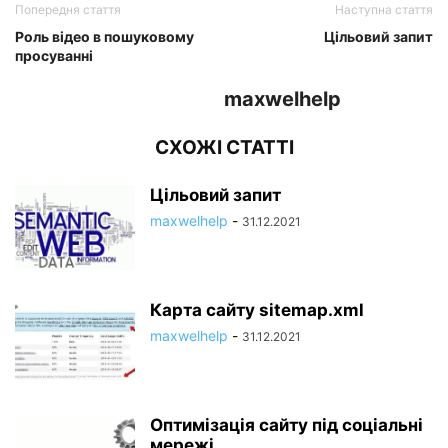
Попередня стаття
Наступна стаття
Роль відео в пошуковому
Цільовий запит
просуванні
maxwelhelp
СХОЖІ СТАТТІ
Цільовий запит
maxwelhelp
-
31.12.2021
Карта сайту sitemap.xml
maxwelhelp
-
31.12.2021
Оптимізація сайту під соціальні
мережі.