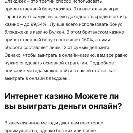
Блэкджек – это третий способ использовать
приветственный бонус казино. Эта настольная игра
гарантирует самую высокую доходность среди всех игр
казино – до 99,54% . Лучше всего использовать бонус
блэкджека в казино Вулкан. В этом британском казино
приветственный бонус составляет 150%, а лимит
оборота составляет лишь 12 от суммы депозита.
Однако, чтобы выиграть в онлайн-казино, вам все равно
нужно следовать основной стратегии. Подробное
описание метода можно найти в нашей статье: как
выиграть в онлайн блэкджек .
Интернет казино Можете ли
вы выиграть деньги онлайн?
Вышеуказанные методы дают вам некоторое
преимущество, однако без них или после