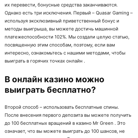
их перевести, бонусные средства заканчиваются.
Однако есть три исключения. Первый – Quasar Gaming –
используя эксклюзивный приветственный бонус и
методы выигрыша, вы можете достичь машинной
платежеспособности 102%. Мы создали целую статью,
посвященную этим способам, поэтому, если вам
интересно, ознакомьтесь с нашими методами, чтобы
выиграть в горячих точках онлайн .
В онлайн казино можно
выиграть бесплатно?
Второй способ – использовать бесплатные спины.
После внесения первого депозита вы можете получить
до 100 бесплатных вращений в казино Mr Green . Это
означает, что вы можете выиграть до 100 шансов, не