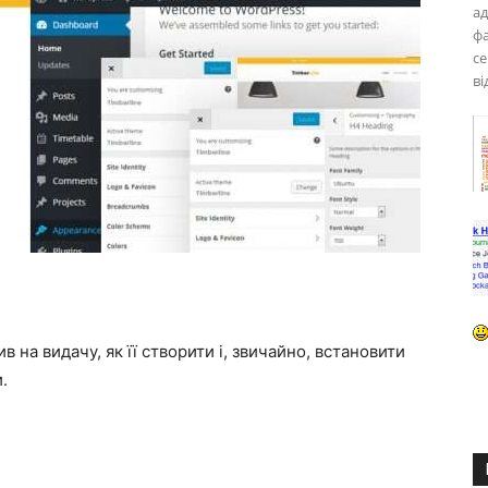
а
фа
се
ві
в на видачу, як її створити і, звичайно, встановити
.