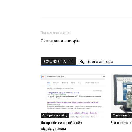
Попередня стаття
Складання анкорів
СХОЖІ СТАТТІ
Від цього автора
Створення сайту
Створення с
Як зробити свой сайт
Чи варто 
відвідуваним