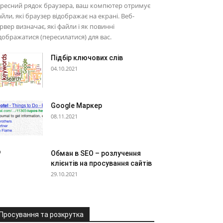
дресний рядок браузера, ваш компютер отримує
йли, які браузер відображає на екрані. Веб-
рвер визначає, які файли і як повинні
дображатися (пересилатися) для вас.
Підбір ключових слів
04.10.2021
Google Маркер
08.11.2021
Обман в SEO – розлучення
клієнтів на просування сайтів
29.10.2021
Просування та розкрутка