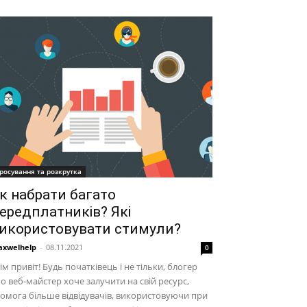
росування та розкрутка
к набрати багато
ередплатників? Які
икористовувати стимули?
xwelhelp
-
08.11.2021
0
ім привіт! Будь початківець і не тільки, блогер
о веб-майстер хоче залучити на свій ресурс,
омога більше відвідувачів, використовуючи при