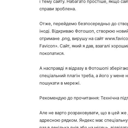
і тему сайту. Набагато простіше, якщо сай
справи зроблена.
Отже, перейдемо безпосередньо до створе
іноді. Відкриваю Фотошоп, створюю нови
отримане .png, вирушу на сайт www.favico
Favicon». Сайт, який я дав, взагалі хорош
покопатися.
А насправді я відразу в Фотошопі зберігаю 
спеціальний плагін треба, а його у мене 
пошукати в мережі.
Рекомендую до прочитання: Технічна під
Але не варто розраховувати, що в цей же
адресною рядком. Яндекс має спеціальну п
раз в декілька днів або на місяць, відвідат