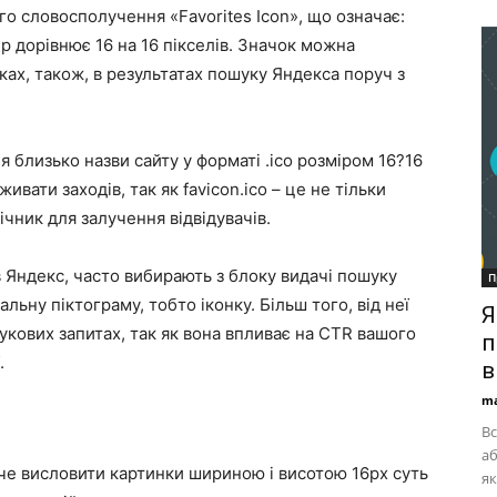
ого словосполучення «Favorites Icon», що означає:
мір дорівнює 16 на 16 пікселів. Значок можна
ках, також, в результатах пошуку Яндекса поруч з
 близько назви сайту у форматі .ico розміром 16?16
ивати заходів, так як favicon.ico – це не тільки
ічник для залучення відвідувачів.
в Яндекс, часто вибирають з блоку видачі пошуку
П
льну піктограму, тобто іконку. Більш того, від неї
Я
укових запитах, так як вона впливає на CTR вашого
п
.
в
ma
Вс
аб
че висловити картинки шириною і висотою 16px суть
як