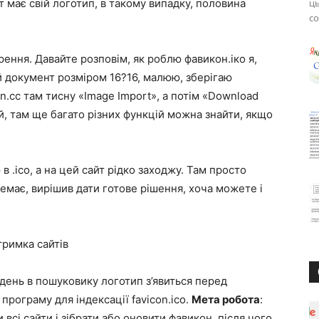
т має свій логотип, в такому випадку, половина
ць
со
ння. Давайте розповім, як роблю фавикон.іко я,
й документ розміром 16?16, малюю, зберігаю
n.cc там тисну «Image Import», а потім «Download
ий, там ще багато різних функцій можна знайти, якщо
в .ico, а на цей сайт рідко заходжу. Там просто
немає, вирішив дати готове рішення, хоча можете і
тримка сайтів
 день в пошуковику логотип з’явиться перед
рограму для індексації favicon.ico.
Мета робота
:
и всі сайти і зібрати або оновити фавикон, після чого,