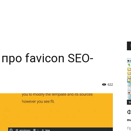
про favicon SEO-
622
S
Ф
ma
Пр