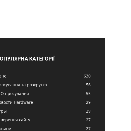
ОПУЛЯРНА КАТЕГОРІЇ
ізне
630
росування та розкрутка
56
EO просування
55
овости Hardware
29
гры
29
творення сайту
27
овини
27