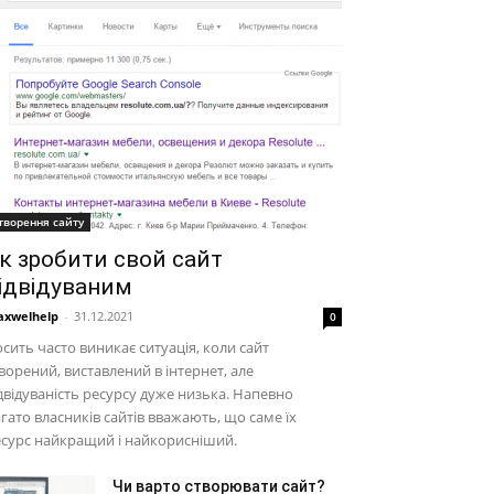
творення сайту
к зробити свой сайт
ідвідуваним
xwelhelp
-
31.12.2021
0
сить часто виникає ситуація, коли сайт
ворений, виставлений в інтернет, але
двідуваність ресурсу дуже низька. Напевно
гато власників сайтів вважають, що саме їх
сурс найкращий і найкорисніший.
Чи варто створювати сайт?