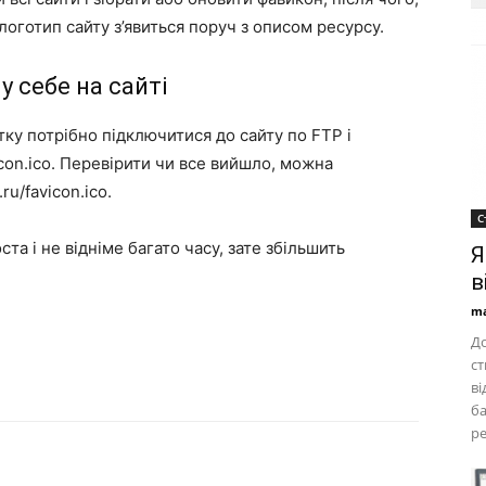
логотип сайту з’явиться поруч з описом ресурсу.
у себе на сайті
тку потрібно підключитися до сайту по FTP і
con.ico. Перевірити чи все вийшло, можна
/favicon.ico.
С
та і не відніме багато часу, зате збільшить
Я
в
ma
До
ст
ві
ба
ре