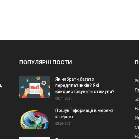
ПОПУЛЯРНІ ПОСТИ
П
Як набрати багато
Р
,
передплатників? Які
П
використовувати стимули?
08.11.2021
S
Н
Пошук інформації в мережі
інтернет
И
05.09.2021
С
Н