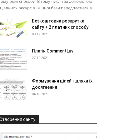
ому різні способи. В тому числі і за допомогою
ціальних ресурсів і міцної бази передплатників.
Безкоштовна розкрутка
сайту + 2 платних способу
09.12.2021
Плагін CommentLuv
27.12.2021
Формування цілей і шляхи їх
досягнення
04.10.2021
Створення сайту