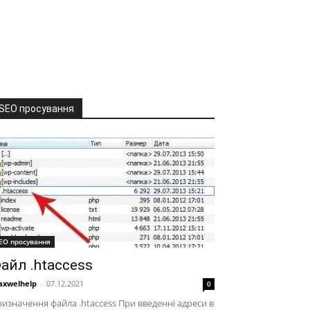
SEO просування
EO просування
айл .htaccess
xwelhelp
-
07.12.2021
0
изначення файла .htaccess При введенні адреси в