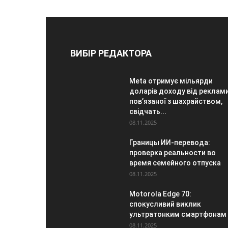
ВИБІР РЕДАКТОРА
Meta отримує мільярди
доларів доходу від реклами
пов’язаної з шахрайством,
свідчать...
08.11.2025
Границы ИИ-перевода:
проверка реальности во
время семейного отпуска
08.11.2025
Motorola Edge 70:
спокусливий виклик
ультратонким смартфонам
08.11.2025