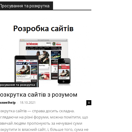
Просування та розкрутка
росування та розкрутка
озкрутка сайтів з розумом
xwelhelp
-
18.10.2021
0
зкрутка сайтів — справа досить складна.
глядаючи на різні форуми, можна помітити, що
звичай людям пропонують за нечувані суми
зкрутити їх власний сайт, і, більше того, сума не