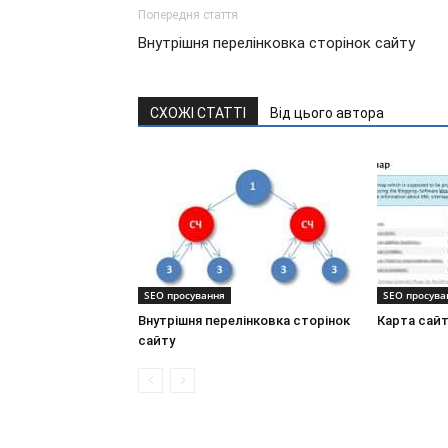
Попередня стаття
Внутрішня перелінковка сторінок сайту
СХОЖІ СТАТТІ
Від цього автора
SEO просування
SEO просува
Внутрішня перелінковка сторінок
Карта сайт
сайту