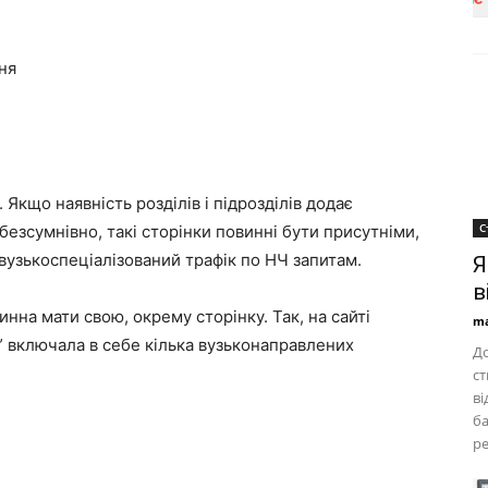
ня
 Якщо наявність розділів і підрозділів додає
С
о безсумнівно, такі сторінки повинні бути присутніми,
вузькоспеціалізований трафік по НЧ запитам.
Я
в
нна мати свою, окрему сторінку. Так, на сайті
ma
” включала в себе кілька вузьконаправлених
До
ст
ві
ба
ре