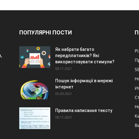
ПОПУЛЯРНІ ПОСТИ
П
Як набрати багато
Р
,
передплатників? Які
П
використовувати стимули?
08.11.2021
S
Н
Пошук інформації в мережі
інтернет
И
05.09.2021
С
Н
Правила написання тексту
К
08.11.2021
В