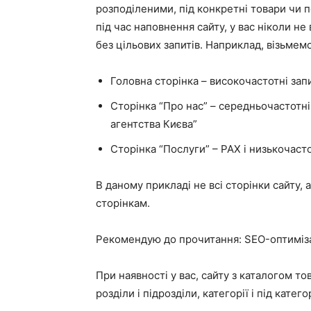
розподіленими, під конкретні товари чи п
під час наповнення сайту, у вас ніколи н
без цільових запитів. Наприклад, візьмем
Головна сторінка – високочастотні зап
Сторінка “Про нас” – середньочастотні
агентства Києва”
Сторінка “Послуги” – РАХ і низькочасто
В даному прикладі не всі сторінки сайту, 
сторінкам.
Рекомендую до прочитання: SEO-оптиміза
При наявності у вас, сайту з каталогом то
розділи і підрозділи, категорії і під категор