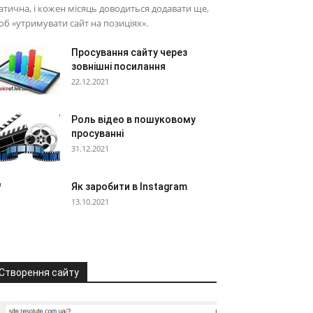
атична, і кожен місяць доводиться додавати ще,
б «утримувати сайт на позиціях».
Просування сайту через
зовнішні посилання
22.12.2021
Роль відео в пошуковому
просуванні
31.12.2021
Як заробити в Instagram
13.10.2021
Створення сайту