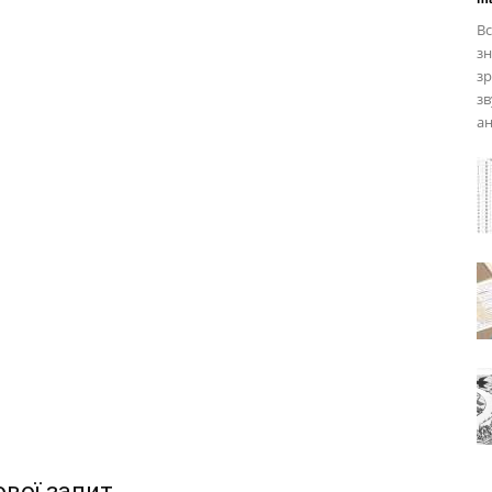
Вс
зн
зр
зв
ан
ової запит