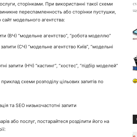
ослуги, сторінками. При використанні такої схеми
ст
що
е виникне переспамленность або сторінки пустушки,
о сайт модельного агентства:
ити (ВЧ) “модельне агентство”, “робота моделлю”
 запити (СЧ) “модельне агентство Київ”, “модельні
тні запити (НЧ) “кастинг”, “хостес”, “підбір моделей”
а приклад схеми розподілу цільових запитів по
ція та SEO низькочастотні запити
варів або послуг, постарайтеся розділити його на
ії: