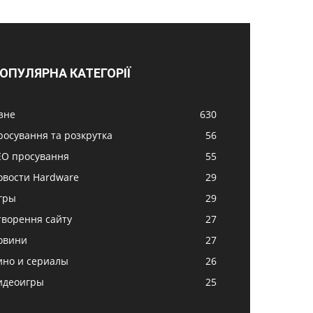
ОПУЛЯРНА КАТЕГОРІЇ
ізне
630
росування та розкрутка
56
EO просування
55
овости Hardware
29
гры
29
творення сайту
27
овини
27
ино и сериалы
26
идеоигры
25