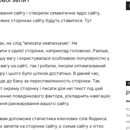
ування сайту і створили семантичне ядро сайту,
яких сторінках сайту будуть ставитися. Тут
ах, не слід “впихати невпихуєме”. Не
ити з однієї сторінки, наприклад головною. Раніше,
ьшу вагу і користувалася особливою популярністю у
агу на сайті, так і робили, писали оптимізований
у і цього було цілком достатньо. В даний час,
еде до бану за переспамленность сторінки. Так
П
 окрему сторінку і писати для неї текст під цей
Р
пшенню поведінкового фактора, ускладнить навігацію
ma
ення ранжирування вашого сайту.
Ро
За
) вам допоможе статистика ключових слів Яндекса.
за
запитів на сторінки сайту, є схема сайту з чітко
ро