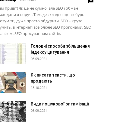
ім привіт! Як це не сумно, але SEO і обман
аходяться поруч. Там, де складно що-небудь
озуміти, дуже просто обдурити. SEO – круто
учить, в інтернеті все рясніє SEO прогонами, SEO
алізом, SEO просуванням сайтів.
Головні способи збільшення
індексу цитування
08.09.2021
Як писати тексти, що
продають
13.10.2021
Види пошукової оптимізації
03.09.2021