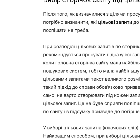
Після того, як визначилися з цілями прос
потрібно визначити, які
цільові запити
до 
поспішати не треба.
При розподілі цільових запитів по сторінк
рекомендується просувати відразу всі зап
коли головна сторінка сайту мала найбіл
пошукових систем, тобто мала найбільшу в
цільовими запитами текст великого розмір
такий підхід до справи обов’язково призв
само, не варто створювати під кожен запит
цільової запит. Це не буде сприяти полі
по сайту і в підсумку призведе до погірш
У виборі цільових запитів (ключових слів
Найкращим способом, при виборі цільових 