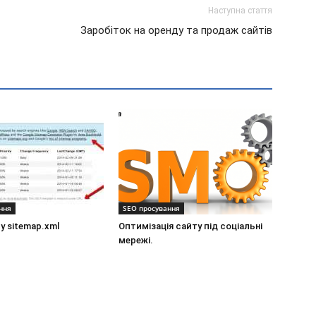
Наступна стаття
Заробіток на оренду та продаж сайтів
ння
SEO просування
у sitemap.xml
Оптимізація сайту під соціальні
мережі.