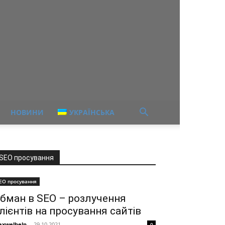
НОВИНИ
УКРАЇНСЬКА
SEO просування
EO просування
бман в SEO – розлучення
лієнтів на просування сайтів
xwelhelp
-
29.10.2021
0