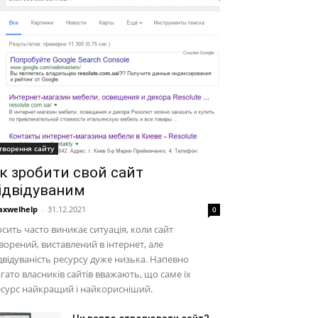
творення сайту
к зробити свой сайт
ідвідуваним
xwelhelp
-
31.12.2021
0
сить часто виникає ситуація, коли сайт
ворений, виставлений в інтернет, але
двідуваність ресурсу дуже низька. Напевно
гато власників сайтів вважають, що саме їх
сурс найкращий і найкорисніший.