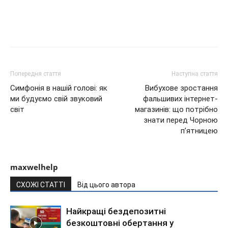
Попередня стаття
Наступна стаття
Симфонія в нашій голові: як
Вибухове зростання
ми будуємо свій звуковий
фальшивих інтернет-
світ
магазинів: що потрібно
знати перед Чорною
п’ятницею
maxwelhelp
СХОЖІ СТАТТІ
Від цього автора
Найкращі бездепозитні
безкоштовні обертання у