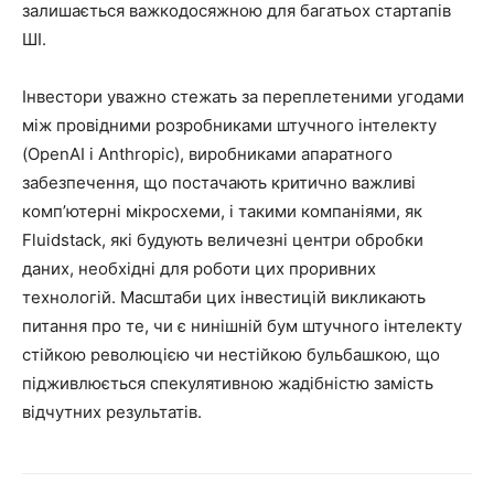
залишається важкодосяжною для багатьох стартапів
ШІ.
Інвестори уважно стежать за переплетеними угодами
між провідними розробниками штучного інтелекту
(OpenAI і Anthropic), виробниками апаратного
забезпечення, що постачають критично важливі
комп’ютерні мікросхеми, і такими компаніями, як
Fluidstack, які будують величезні центри обробки
даних, необхідні для роботи цих проривних
технологій. Масштаби цих інвестицій викликають
питання про те, чи є нинішній бум штучного інтелекту
стійкою революцією чи нестійкою бульбашкою, що
підживлюється спекулятивною жадібністю замість
відчутних результатів.