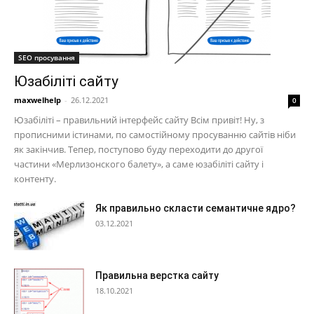
SEO просування
Юзабіліті сайту
maxwelhelp
-
26.12.2021
0
Юзабіліті – правильний інтерфейс сайту Всім привіт! Ну, з
прописними істинами, по самостійному просуванню сайтів ніби
як закінчив. Тепер, поступово буду переходити до другої
частини «Мерлизонского балету», а саме юзабіліті сайту і
контенту.
Як правильно скласти семантичне ядро?
03.12.2021
Правильна верстка сайту
18.10.2021