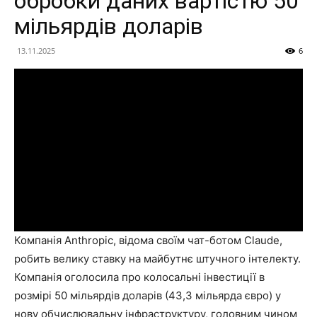
обробки даних вартістю 50
мільярдів доларів
13.11.2025
6
Компанія Anthropic, відома своїм чат-ботом Claude,
робить велику ставку на майбутнє штучного інтелекту.
Компанія оголосила про колосальні інвестиції в
розмірі 50 мільярдів доларів (43,3 мільярда євро) у
нову обчислювальну інфраструктуру, головним чином