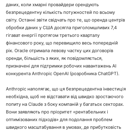
даних, коли хмарні провайдери орендують
безпрецедентну кількість потужностей по всьому
світу. Останні звіти свідчать про те, що оренда центрів
обробки даних у США досягла приголомшливих 7,4
гігават енергії протягом третього кварталу
фінансового року, що перевищило весь попередній
рік. Oracle отримала левову частку цих договорів
оренди, більшість з яких, як повідомляється,
призначені для підтримки робочих навантажень AI
конкурента Anthropic OpenAI (розробника ChatGPT).
Anthropic наполягає, що ця безпрецедентна інвестиція
необхідна, щоб не відставати від швидко зростаючого
попиту на Claude з боку компаній у багатьох секторах.
Вони заявляють про пріоритет «рентабельних і
оптимізованих підходів» для подолання проблем
швидкого масштабування в умовах, де прибутковість