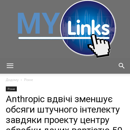
MyLink
Додому
Різне
Різне
Anthropic вдвічі зменшує
обсяги штучного інтелекту
завдяки проекту центру