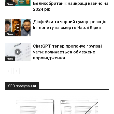
Великобританії: найкращі казино на
Різне
2024 рік
Діпфейки та чорний гумор: реакція
Інтернету на смерть Чарлі Кірка
Різне
ChatGPT тепер пропонує групові
чати: починається обмежене
впровадження
Різне
SEO просування