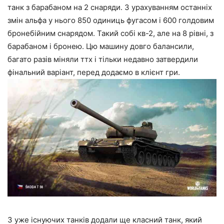
танк з барабаном на 2 снаряди. З урахуванням останніх
змін альфа у нього 850 одиниць фугасом і 600 голдовим
бронебійним снарядом. Такий собі кв-2, але на 8 рівні, з
барабаном і бронею. Цю машину довго балансили,
багато разів міняли ттх і тільки недавно затвердили
фінальний варіант, перед додаємо в клієнт гри.
З уже існуючих танків додали ще класний танк, який