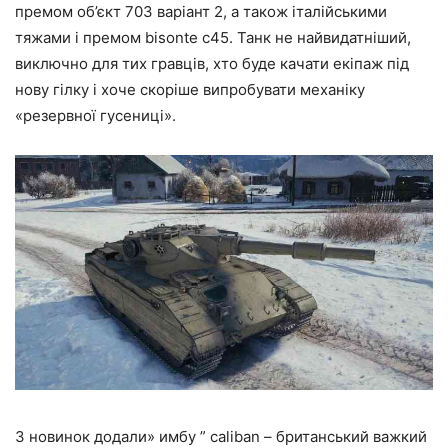
премом об’єкт 703 варіант 2, а також італійськими
тяжами і премом bisonte c45. Танк не найвидатніший,
виключно для тих гравців, хто буде качати екіпаж під
нову гілку і хоче скоріше випробувати механіку
«резервної гусениці».
З новинок додали» имбу ” caliban – британський важкий