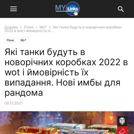
Додому
Різне
WoT
Які танки будуть в новорічних коробках
2022 в wot і ймовірність їх...
Різне
WoT
Які танки будуть в
новорічних коробках 2022 в
wot і ймовірність їх
випадання. Нові имбы для
рандома
06.12.2021