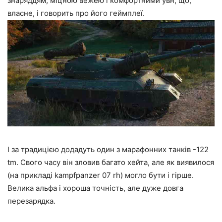
знаряддям, міцною вежею і комфортними увн, що,
власне, і говорить про його геймплеї.
І за традицією додадуть один з марафонних танків -122
tm. Свого часу він зловив багато хейта, але як виявилося
(на прикладі kampfpanzer 07 rh) могло бути і гірше.
Велика альфа і хороша точність, але дуже довга
перезарядка.