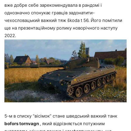
вже добре себе зарекомендувала в рандомі і
однозначно спонукає гравців задонатити-
чехословацький важкий тяж škoda t 56. Його помітили
ще на презентаційному ролику новорічного наступу
2022.
5-м в списку “вісімок” стане шведський важкий танк
bofors tornvagn
, який відрізняється потужним