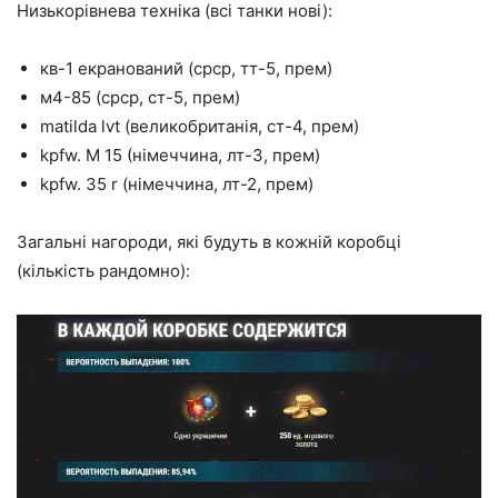
Низькорівнева техніка (всі танки нові):
кв-1 екранований (срср, тт-5, прем)
м4-85 (срср, ст-5, прем)
matilda lvt (великобританія, ст-4, прем)
kpfw. M 15 (німеччина, лт-3, прем)
kpfw. 35 r (німеччина, лт-2, прем)
Загальні нагороди, які будуть в кожній коробці
(кількість рандомно):