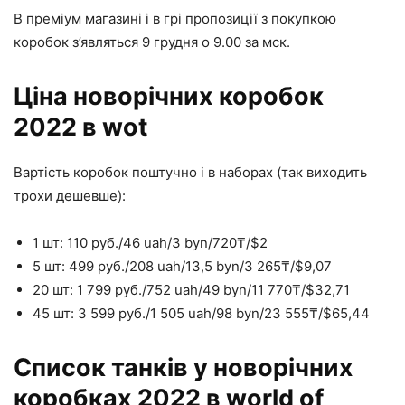
В преміум магазині і в грі пропозиції з покупкою
коробок з’являться 9 грудня о 9.00 за мск.
Ціна новорічних коробок
2022 в wot
Вартість коробок поштучно і в наборах (так виходить
трохи дешевше):
1 шт: 110 руб./46 uah/3 byn/720₸/$2
5 шт: 499 руб./208 uah/13,5 byn/3 265₸/$9,07
20 шт: 1 799 руб./752 uah/49 byn/11 770₸/$32,71
45 шт: 3 599 руб./1 505 uah/98 byn/23 555₸/$65,44
Список танків у новорічних
коробках 2022 в world of