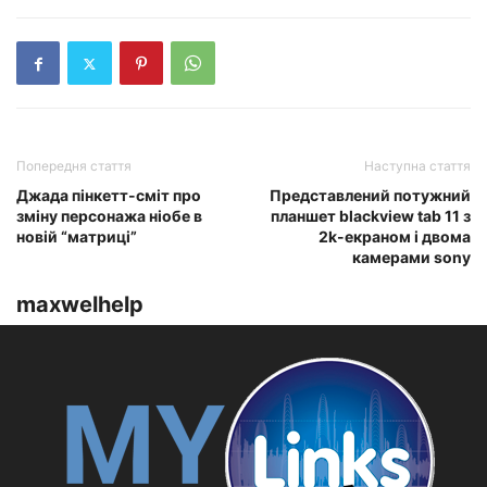
Попередня стаття
Наступна стаття
Джада пінкетт-сміт про
Представлений потужний
зміну персонажа ніобе в
планшет blackview tab 11 з
новій “матриці”
2k-екраном і двома
камерами sony
maxwelhelp