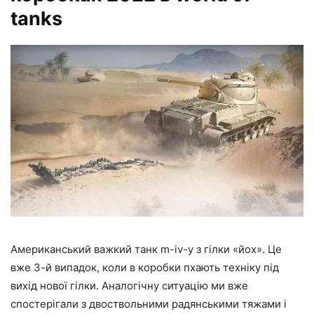
tanks
Американський важкий танк m-iv-y з гілки «йох». Це
вже 3-й випадок, коли в коробки пхають техніку під
вихід нової гілки. Аналогічну ситуацію ми вже
спостерігали з двоствольними радянськими тяжами і