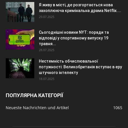
Я живу в місті, де розгортається нова
захоплююча кримінальна драма Netflix....
29.07.2025
Сьогоднішні новини NYT: поради та
відповіді у спортивному випуску 19
травня...
28.07.2025
Нестямність обчислювальної
потужності: Великобританія вступає в еру
штучного інтелекту
18.07.2025
ПОПУЛЯРНА КАТЕГОРІЇ
Neueste Nachrichten und Artikel
1065