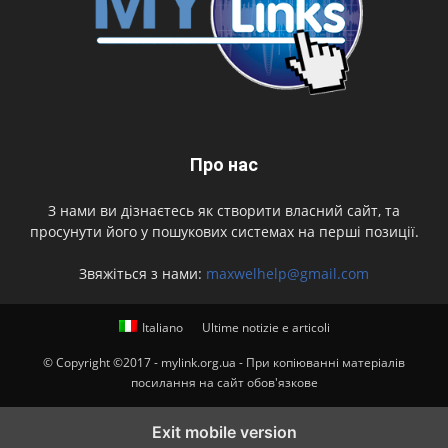
Про нас
З нами ви дізнаєтесь як створити власний сайт, та
просунути його у пошукових системах на перші позиції.
Звяжіться з нами:
maxwelhelp@gmail.com
Italiano
Ultime notizie e articoli
© Copyright ©2017 - mylink.org.ua - При копіюванні матеріалів
посилання на сайт обов'язкове
Exit mobile version