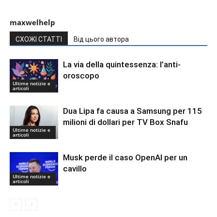
maxwelhelp
СХОЖІ СТАТТІ
Від цього автора
La via della quintessenza: l’anti-
oroscopo
Ultime notizie e
articoli
Dua Lipa fa causa a Samsung per 115
milioni di dollari per TV Box Snafu
Ultime notizie e
articoli
Musk perde il caso OpenAI per un
cavillo
Ultime notizie e
articoli