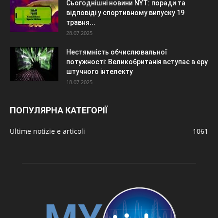
Сьогоднішні новини NYT: поради та
відповіді у спортивному випуску 19
травня...
28.07.2025
Нестямність обчислювальної
потужності: Великобританія вступає в еру
штучного інтелекту
18.07.2025
ПОПУЛЯРНА КАТЕГОРІЇ
Ultime notizie e articoli
1061