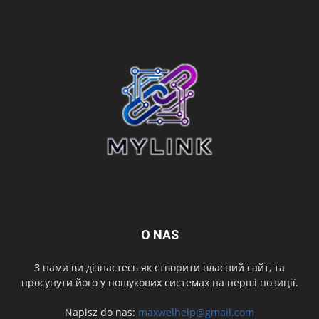
O NAS
З нами ви дізнаєтесь як створити власний сайт, та
просунути його у пошукових системах на перші позиції.
Napisz do nas:
maxwelhelp@gmail.com