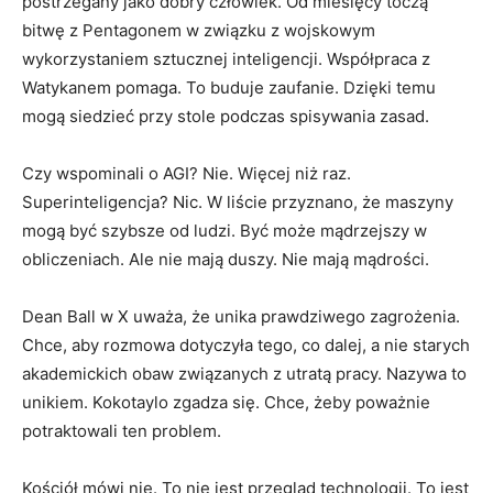
postrzegany jako dobry człowiek. Od miesięcy toczą
bitwę z Pentagonem w związku z wojskowym
wykorzystaniem sztucznej inteligencji. Współpraca z
Watykanem pomaga. To buduje zaufanie. Dzięki temu
mogą siedzieć przy stole podczas spisywania zasad.
Czy wspominali o AGI? Nie. Więcej niż raz.
Superinteligencja? Nic. W liście przyznano, że maszyny
mogą być szybsze od ludzi. Być może mądrzejszy w
obliczeniach. Ale nie mają duszy. Nie mają mądrości.
Dean Ball w X uważa, że ​​unika prawdziwego zagrożenia.
Chce, aby rozmowa dotyczyła tego, co dalej, a nie starych
akademickich obaw związanych z utratą pracy. Nazywa to
unikiem. Kokotaylo zgadza się. Chce, żeby poważnie
potraktowali ten problem.
Kościół mówi nie. To nie jest przegląd technologii. To jest