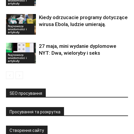
wiadomości i
artykuły
Kiedy odrzucacie programy dotyczące
wirusa Ebola, ludzie umierają.
Najnowsze
wiadomości i
artykuły
27 maja, mini wydanie dyplomowe
NYT: Dwa, wieloryby i seks
Najnowsze
wiadomości i
artykuły
SEO просування
Просування та розкрутка
Створення сайту