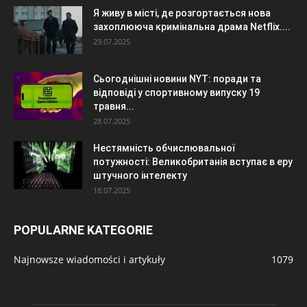
Я живу в місті, де розгортається нова
захоплююча кримінальна драма Netflix....
29.07.2025
Сьогоднішні новини NYT: поради та
відповіді у спортивному випуску 19
травня...
28.07.2025
Нестямність обчислювальної
потужності: Великобританія вступає в еру
штучного інтелекту
18.07.2025
POPULARNE KATEGORIE
Najnowsze wiadomości i artykuły
1079