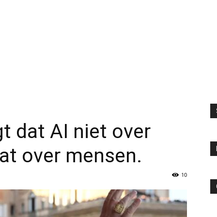
Technologie,
IT
t dat AI niet over
en
aat over mensen.
10
AI