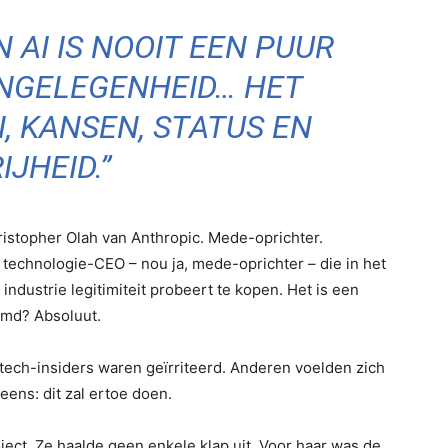
 AI IS NOOIT EEN PUUR
NGELEGENHEID… HET
, KANSEN, STATUS EN
IJHEID.”
hristopher Olah van Anthropic. Mede-oprichter.
 technologie-CEO – nou ja, mede-oprichter – die in het
 industrie legitimiteit probeert te kopen. Het is een
emd? Absoluut.
tech-insiders waren geïrriteerd. Anderen voelden zich
ens: dit zal ertoe doen.
ect. Ze haalde geen enkele klap uit. Voor haar was de