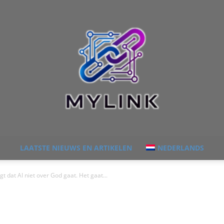
LAATSTE NIEUWS EN ARTIKELEN
NEDERLANDS
Mylink:
t dat AI niet over God gaat. Het gaat...