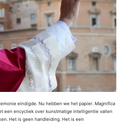
voor
Slimme
remonie eindigde. Nu hebben we het papier.
Magnifica
Deals
iet een encycliek over kunstmatige intelligentie vallen
n. Het is geen handleiding. Het is een