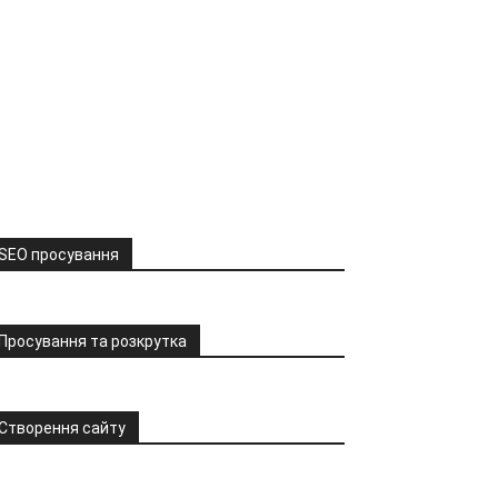
SEO просування
Просування та розкрутка
Створення сайту