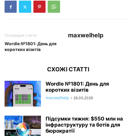
maxwelhelp
Попередня стаття
Wordle №1801: День для
коротких візитів
СХОЖІ СТАТТІ
Wordle №1801: День для
коротких візитів
maxwelhelp
-
26.05.2026
Підсумки тижня: $550 млн на
інфраструктуру та ботів для
бюрократії